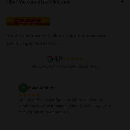
Über Messervertrieb Rottner
Widerrufsbelehrung
E-Mail:
info@messervertrieb-rottner.de
Lasergravur
Über uns
AGB
Werbegeschenke
Zahlungsarten
Produktsicherheitsverordnung
Schleifservice
Versandarten
Der Versand unserer Artikel, erfolgt durch unseren
Schärfgutschein einlösen
Wissenswertes über Messer
zuverlässigen Partner DHL.
Sitemap
4,9
Basierend auf 779 Google-Rezensionen
F
Franz Anderle
Alles ist perfekt gelaufen. Sehr schnelle Lieferung.
Super Ware. Super Kommunikation. Diesen Shop kann
man vorbehaltlos empfehlen.