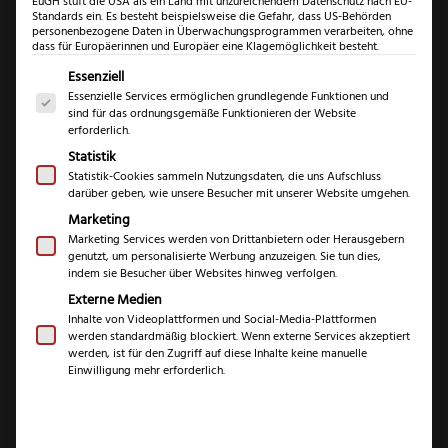
EuGH stuft die USA als ein Land mit unzureichendem Datenschutz nach EU-
Standards ein. Es besteht beispielsweise die Gefahr, dass US-Behörden
personenbezogene Daten in Überwachungsprogrammen verarbeiten, ohne
dass für Europäerinnen und Europäer eine Klagemöglichkeit besteht.
Es folgt eine Liste der Service-Gruppen, für die eine Einwil
Essenziell
Essenzielle Services ermöglichen grundlegende Funktionen und
sind für das ordnungsgemäße Funktionieren der Website
KAI
erforderlich.
Shun
Statistik
Premier
Statistik-Cookies sammeln Nutzungsdaten, die uns Aufschluss
darüber geben, wie unsere Besucher mit unserer Website umgehen.
KAI Shun Premier
Allzweckm
Marketing
-
Allzweckmesser –
Marketing Services werden von Drittanbietern oder Herausgebern
Tim
genutzt, um personalisierte Werbung anzuzeigen. Sie tun dies,
Tim Mälzer Edition
indem sie Besucher über Websites hinweg verfolgen.
Mälzer
Externe Medien
Edition
Inhalte von Videoplattformen und Social-Media-Plattformen
€
154,99
Menge
werden standardmäßig blockiert. Wenn externe Services akzeptiert
werden, ist für den Zugriff auf diese Inhalte keine manuelle
Einwilligung mehr erforderlich.
inkl. 19 % MwSt.