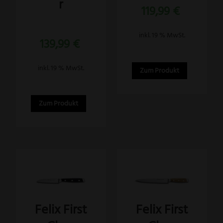
r
Bewertet
119,99
€
mit
5.00
von 5
Bewertet
inkl. 19 % MwSt.
139,99
€
mit
5.00
von 5
inkl. 19 % MwSt.
Zum Produkt
Zum Produkt
Felix First
Felix First