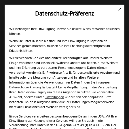
Mit dies
Datenschutz-Präferenz
×
✓
Gratis Schärfgutschein zu jedem Messer
Mein Konto
Suche
Wir benötigen Ihre Einwilligung, bevor Sie unsere Website weiter besuchen
können.
Wenn Sie unter 16 Jahre alt sind und Ihre Einwilligung zu optionalen
Services geben möchten, müssen Sie Ihre Erziehungsberechtigten um
Start
/
Marken
/
KAI Messer
/ KAI Shun Premier
Erlaubnis bitten.
Wir verwenden Cookies und andere Technologien auf unserer Website.
Allzweckmesser – Tim Mälzer Edition
Einige von ihnen sind essenziell, während andere uns helfen, diese Website
und Ihre Erfahrung zu verbessern.
Personenbezogene Daten können
verarbeitet werden (z. B. IP-Adressen), z. B. für personalisierte Anzeigen und
Inhalte oder die Messung von Anzeigen und Inhalten.
Weitere
Informationen über die Verwendung Ihrer Daten finden Sie in unserer
Datenschutzerklärung
.
Es besteht keine Verpflichtung, in die Verarbeitung
Ihrer Daten einzuwilligen, um dieses Angebot zu nutzen.
Sie können Ihre
Auswahl jederzeit unter
Einstellungen
widerrufen oder anpassen.
Bitte
beachten Sie, dass aufgrund individueller Einstellungen möglicherweise
nicht alle Funktionen der Website verfügbar sind.
Einige Services verarbeiten personenbezogene Daten in den USA. Mit Ihrer
Einwilligung zur Nutzung dieser Services willigen Sie auch in die
Verarbeitung Ihrer Daten in den USA gemäß Art. 49 (1) lit. a GDPR ein. Der