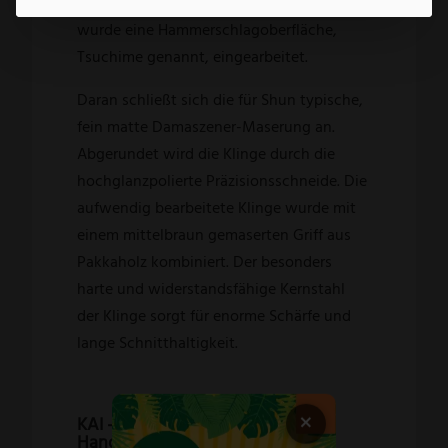
Vom Klingenrücken bis zur Klingenmitte
wurde eine Hammerschlagoberfläche,
Tsuchime genannt, eingearbeitet.
Daran schließt sich die für Shun typische,
fein matte Damaszener-Maserung an.
Abgerundet wird die Klinge durch die
hochglanzpolierte Präzisionsschneide. Die
aufwendig bearbeitete Klinge wurde mit
einem mittelbraun gemaserten Griff aus
Pakkaholz kombiniert. Der besonders
harte und widerstandsfähige Kernstahl
der Klinge sorgt für enorme Schärfe und
lange Schnitthaltigkeit.
×
KAI – Feine Japanische
Handwerkskunst