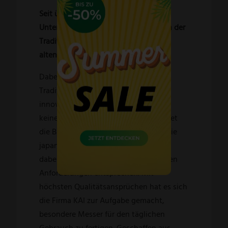
Seit über 115 Jahren stellt das
Unternehmen KAI Schneidwaren nach der
Tradition der legendären Samurai des
alten Japans her.
Dabei stellt der Wunsch, die uralten
Traditionen zu wahren und mit
innovativen Techniken zu verbinden
keinen Widerspruch dar, sondern bildet
die Basis für neue Produkte, welche die
japanische Schmiedekunst ehren und
dabei dem Zeitgeist und den modernen
Anforderungen entsprechen. Mit
höchsten Qualitätsansprüchen hat es sich
die Firma KAI zur Aufgabe gemacht,
besondere Messer für den täglichen
Gebrauch zu fertigen. Geschaffen aus