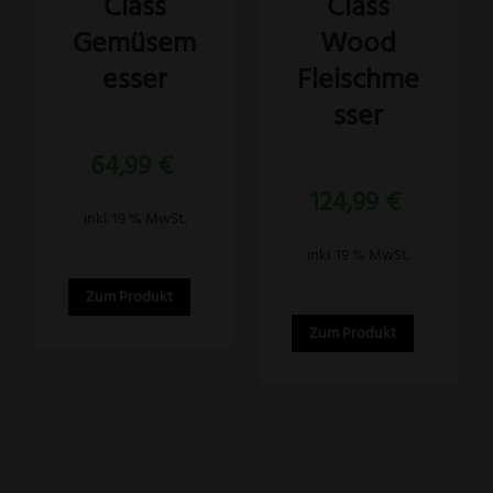
Class
Class
Gemüsem
Wood
esser
Fleischme
sser
Bewertet
64,99
€
mit
5.00
Bewertet
von 5
124,99
€
mit
5.00
inkl. 19 % MwSt.
von 5
inkl. 19 % MwSt.
Zum Produkt
Zum Produkt