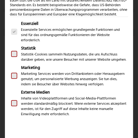
Klingenlänge
EuGH stuft die USA als ein Land mit unzureichendem Datenschutz nach EU-
Standards ein. Es besteht beispielsweise die Gefahr, dass US-Behörden
personenbezogene Daten in Überwachungsprogrammen verarbeiten, ohne
dass für Europäerinnen und Europäer eine Klagemöglichkeit besteht.
Marke
Es folgt eine Liste der Service-Gruppen, für die eine Einwil
Essenziell
Essenzielle Services ermöglichen grundlegende Funktionen und
sind für das ordnungsgemäße Funktionieren der Website
erforderlich.
Angebot!
Statistik
Statistik-Cookies sammeln Nutzungsdaten, die uns Aufschluss
darüber geben, wie unsere Besucher mit unserer Website umgehen.
Marketing
Marketing Services werden von Drittanbietern oder Herausgebern
Kretzer Spirale
Kretzer Finny Classic
genutzt, um personalisierte Werbung anzuzeigen. Sie tun dies,
Geflügelschere
Geflügelschere
indem sie Besucher über Websites hinweg verfolgen.
Externe Medien
49,99
€
Inhalte von Videoplattformen und Social-Media-Plattformen
124,99
€
39,99
€
werden standardmäßig blockiert. Wenn externe Services akzeptiert
werden, ist für den Zugriff auf diese Inhalte keine manuelle
inkl. 19% MwSt.
inkl. 19% MwSt.
Einwilligung mehr erforderlich.
Zum Produkt
Zum Produkt