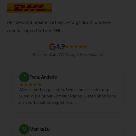
AGB
Werbegeschenke
Zahlungsarten
Produktsicherheitsverordnung
Schleifservice
Versandarten
Der Versand unserer Artikel, erfolgt durch unseren
Schärfgutschein einlösen
Wissenswertes über Messer
zuverlässigen Partner DHL.
Sitemap
4,9
Basierend auf 779 Google-Rezensionen
F
Franz Anderle
Alles ist perfekt gelaufen. Sehr schnelle Lieferung.
Super Ware. Super Kommunikation. Diesen Shop kann
man vorbehaltlos empfehlen.
M
Monika Lu