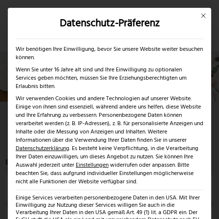
Mit dies
Datenschutz-Präferenz
×
✓
Nur bis 17.08.2026
Mein Konto
Suche
Wir benötigen Ihre Einwilligung, bevor Sie unsere Website weiter besuchen
können.
Wenn Sie unter 16 Jahre alt sind und Ihre Einwilligung zu optionalen
Services geben möchten, müssen Sie Ihre Erziehungsberechtigten um
Erlaubnis bitten.
Wir verwenden Cookies und andere Technologien auf unserer Website.
Einige von ihnen sind essenziell, während andere uns helfen, diese Website
Geflügelscheren
und Ihre Erfahrung zu verbessern.
Personenbezogene Daten können
verarbeitet werden (z. B. IP-Adressen), z. B. für personalisierte Anzeigen und
Inhalte oder die Messung von Anzeigen und Inhalten.
Weitere
Informationen über die Verwendung Ihrer Daten finden Sie in unserer
Startseite
>
Schere aus Solingen
>
Geflügelscheren
Datenschutzerklärung
.
Es besteht keine Verpflichtung, in die Verarbeitung
Ihrer Daten einzuwilligen, um dieses Angebot zu nutzen.
Sie können Ihre
Es werden 2 von 2 Ergebnissen angezeigt
Auswahl jederzeit unter
Einstellungen
widerrufen oder anpassen.
Bitte
beachten Sie, dass aufgrund individueller Einstellungen möglicherweise
nicht alle Funktionen der Website verfügbar sind.
Preis
Einige Services verarbeiten personenbezogene Daten in den USA. Mit Ihrer
Einwilligung zur Nutzung dieser Services willigen Sie auch in die
Verarbeitung Ihrer Daten in den USA gemäß Art. 49 (1) lit. a GDPR ein. Der