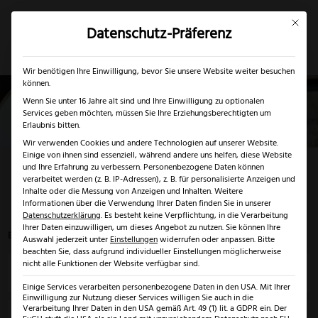
Mit dies
Datenschutz-Präferenz
×
✓
Gratis Schärfgutschein zu jedem Messer
Mein Konto
Suche
Wir benötigen Ihre Einwilligung, bevor Sie unsere Website weiter besuchen
können.
Wenn Sie unter 16 Jahre alt sind und Ihre Einwilligung zu optionalen
Services geben möchten, müssen Sie Ihre Erziehungsberechtigten um
Erlaubnis bitten.
Wir verwenden Cookies und andere Technologien auf unserer Website.
Einige von ihnen sind essenziell, während andere uns helfen, diese Website
Pfannenwender
und Ihre Erfahrung zu verbessern.
Personenbezogene Daten können
verarbeitet werden (z. B. IP-Adressen), z. B. für personalisierte Anzeigen und
Inhalte oder die Messung von Anzeigen und Inhalten.
Weitere
Informationen über die Verwendung Ihrer Daten finden Sie in unserer
Startseite
>
Küchenhelfer
>
Pfannenwender
Datenschutzerklärung
.
Es besteht keine Verpflichtung, in die Verarbeitung
Ihrer Daten einzuwilligen, um dieses Angebot zu nutzen.
Sie können Ihre
Es werden 8 von 8 Ergebnissen angezeigt
Auswahl jederzeit unter
Einstellungen
widerrufen oder anpassen.
Bitte
beachten Sie, dass aufgrund individueller Einstellungen möglicherweise
nicht alle Funktionen der Website verfügbar sind.
Preis
Einige Services verarbeiten personenbezogene Daten in den USA. Mit Ihrer
Einwilligung zur Nutzung dieser Services willigen Sie auch in die
Verarbeitung Ihrer Daten in den USA gemäß Art. 49 (1) lit. a GDPR ein. Der