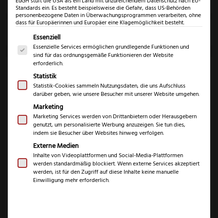
Klingenlänge
EuGH stuft die USA als ein Land mit unzureichendem Datenschutz nach EU-
Standards ein. Es besteht beispielsweise die Gefahr, dass US-Behörden
personenbezogene Daten in Überwachungsprogrammen verarbeiten, ohne
dass für Europäerinnen und Europäer eine Klagemöglichkeit besteht.
Marke
Es folgt eine Liste der Service-Gruppen, für die eine Einwil
Essenziell
Essenzielle Services ermöglichen grundlegende Funktionen und
sind für das ordnungsgemäße Funktionieren der Website
erforderlich.
Statistik
Statistik-Cookies sammeln Nutzungsdaten, die uns Aufschluss
darüber geben, wie unsere Besucher mit unserer Website umgehen.
Marketing
Marketing Services werden von Drittanbietern oder Herausgebern
Triangle Wender
Triangle
genutzt, um personalisierte Werbung anzuzeigen. Sie tun dies,
270°C
Pfannenlöffel 270°C
indem sie Besucher über Websites hinweg verfolgen.
Externe Medien
11,99
€
14,99
€
Inhalte von Videoplattformen und Social-Media-Plattformen
inkl. 19% MwSt.
inkl. 19% MwSt.
werden standardmäßig blockiert. Wenn externe Services akzeptiert
werden, ist für den Zugriff auf diese Inhalte keine manuelle
Einwilligung mehr erforderlich.
Zum Produkt
Zum Produkt