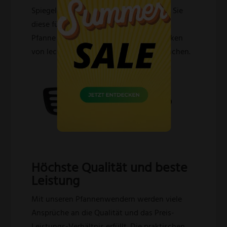
Spiegeleiern und Omelettes, verwenden Sie
diese für das Wenden von Fleisch in der
Pfanne oder erleichtern Sie sich das Backen
von leckeren Pfannkuchen oder Reibekuchen.
Höchste Qualität und beste
Leistung
Mit unseren Pfannenwendern werden viele
Ansprüche an die Qualität und das Preis-
Leistungs-Verhältnis erfüllt. Die praktischen