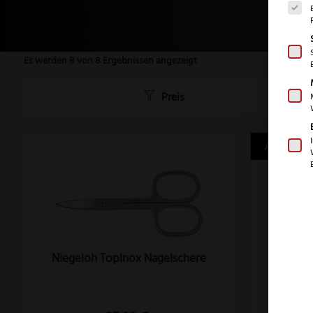
Es werden 8 von 8 Ergebnissen angezeigt
Preis
Angebot
Niegeloh TopInox Nagelschere
Niege