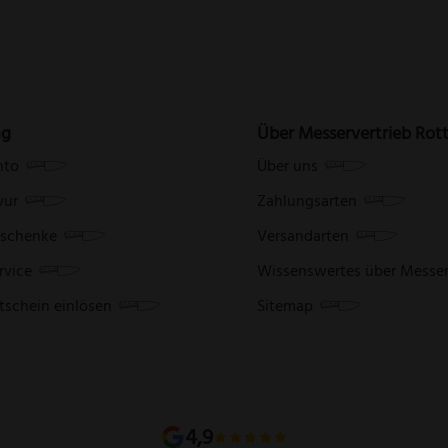
ng
Über Messervertrieb Rot
nto
Über uns
vur
Zahlungsarten
schenke
Versandarten
rvice
Wissenswertes über Messe
tschein einlösen
Sitemap
4,9