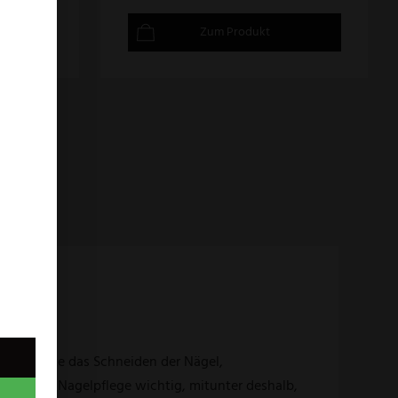
Zum Produkt
rund sollte das Schneiden der Nägel,
 ist die Nagelpflege wichtig, mitunter deshalb,