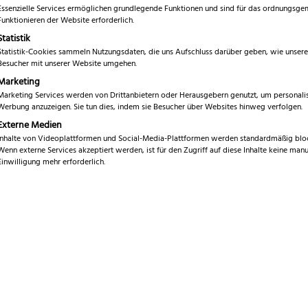
Essenzielle Services ermöglichen grundlegende Funktionen und sind für das ordnungsg
Funktionieren der Website erforderlich.
Statistik
Statistik-Cookies sammeln Nutzungsdaten, die uns Aufschluss darüber geben, wie unsere
Besucher mit unserer Website umgehen.
Marketing
Klingenlänge
Marketing Services werden von Drittanbietern oder Herausgebern genutzt, um personalis
Werbung anzuzeigen. Sie tun dies, indem sie Besucher über Websites hinweg verfolgen.
Externe Medien
Inhalte von Videoplattformen und Social-Media-Plattformen werden standardmäßig bloc
!
Wenn externe Services akzeptiert werden, ist für den Zugriff auf diese Inhalte keine manu
Einwilligung mehr erforderlich.
loh TopInox Hautschere
Niegeloh Inox Style
Turmspitze
Nagelschere
29,99
€