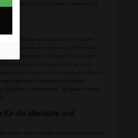
 Nagelscheren und Hautscheren, basierend auf
uf die individuellen Bedürfnisse der Nutzer
t die gebogene Form und die scharfe Schneide.
rgfältig schneiden und pflegen. Die Solinger
r die Produktion der Nagelscheren als auch
ergleich zu der herkömmlichen Haushaltsschere ist
en die Nägel beim Schneiden automatisch
e Schärfe der Schnittblätter. Bei Bedarf können
en.
 für die Maniküre und
r Finger- und Fußnägel, die Hautschere speziell