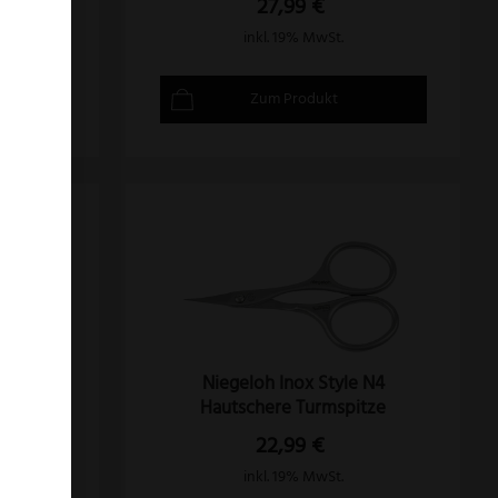
27,99
€
inkl. 19% MwSt.
Zum Produkt
 N4
Niegeloh Inox Style N4
Hautschere Turmspitze
22,99
€
inkl. 19% MwSt.