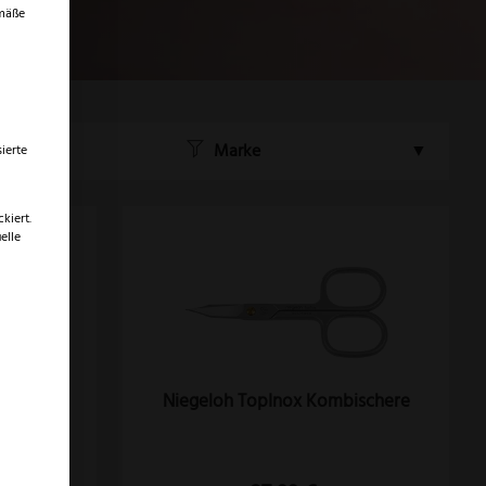
emäße
Marke
ierte
kiert.
elle
 N4
Niegeloh TopInox Kombischere