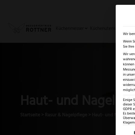
✓
SUMMER SALE: BIS ZU -5
Küchenmesser
Küchenutensilien
Ja
Wir ben
Wenn Si
Sie Ihr
Wir ver
während
können v
Messung
in unse
einzuwi
widerru
möglich
Haut- und Nagelsch
Einige 
dieser S
GDPR ei
Es best
Startseite
>
Rasur & Nagelpflege
>
Haut- und Nagelsch
Überwac
Klagemö
Es fo