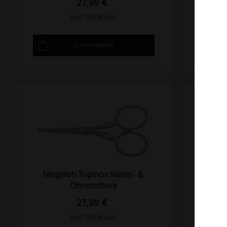
27,99
€
inkl. 19% MwSt.
Zum Produkt
Niegeloh TopInox Nasen- &
Ni
Ohrenschere
27,99
€
inkl. 19% MwSt.