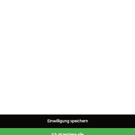
Zum Produkt
Zum Produkt
1
Einwilligung speichern
 und gepflegte Fingernägel ein wichtiges Kriterium. Aus diesem G
×
 Körperpflege mit einbezogen werden. Auch bei Babys und Kindern
Ich akzeptiere alle