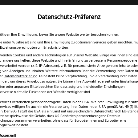
Datenschutz-Präferenz
✓
✓
0 % RABATT ☀️
Nur bis 17.08.2026
Gratis Schärfgutschein zu jedem Mess
gd- & Outdoormesser
Rasur & Nagelpflege
Scheren
Geschenk
ötigen Ihre Einwilligung, bevor Sie unsere Website weiter besuchen können.
e unter 16 Jahre alt sind und Ihre Einwilligung zu optionalen Services geben möchten, m
e Erziehungsberechtigten um Erlaubnis bitten.
wenden Cookies und andere Technologien auf unserer Website. Einige von ihnen sind esse
 andere uns helfen, diese Website und Ihre Erfahrung zu verbessern.
Personenbezogene
erarbeitet werden (z. B. IP-Adressen), z. B. für personalisierte Anzeigen und Inhalte oder
 von Anzeigen und Inhalten.
Weitere Informationen über die Verwendung Ihrer Daten fi
rer
Datenschutzerklärung
.
Es besteht keine Verpflichtung, in die Verarbeitung Ihrer Daten
lligen, um dieses Angebot zu nutzen.
Sie können Ihre Auswahl jederzeit unter
Einstellung
fen oder anpassen.
Bitte beachten Sie, dass aufgrund individueller Einstellungen
erweise nicht alle Funktionen der Website verfügbar sind.
eren
Services verarbeiten personenbezogene Daten in den USA. Mit Ihrer Einwilligung zur Nut
ervices willigen Sie auch in die Verarbeitung Ihrer Daten in den USA gemäß Art. 49 (1) lit.
n. Der EuGH stuft die USA als ein Land mit unzureichendem Datenschutz nach EU-Standar
eht beispielsweise die Gefahr, dass US-Behörden personenbezogene Daten in
eren
hungsprogrammen verarbeiten, ohne dass für Europäerinnen und Europäer eine
glichkeit besteht.
lgt eine Liste der Service-Gruppen, für die eine Einwilligung erte
Essenziell