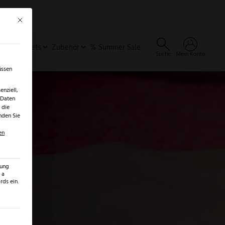
Mit diesem Button wird der Dialog geschlossen. Seine Funktionalität ist identisch 
×
✓
er
SALE ENTDECKEN →
ideen & Sets
Zubehör
% Summer Sale
Suche
Mein Konto
üssen
nziell,
 Daten
 die
nden Sie
en
zung
 a
ds ein.
ilt werden kann. Die erste Service-Gruppe ist essenziell und kann