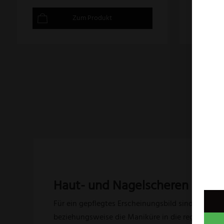
Zum Produkt
Haut- und Nagelscheren
Für ein gepflegtes Erscheinungsbild sind saubere
beziehungsweise die Maniküre in die regelmäßige