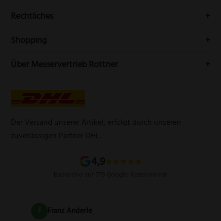
Messerwelt durch unseren Newsletter
Buchenstr. 3
Rechtliches
42699 Solingen
Impressum
Deutschland
Shopping
Datenschutzerklärung
Telefon:
(0212) 25089021
Mein Konto
Über Messervertrieb Rottner
Widerrufsbelehrung
E-Mail:
info@messervertrieb-rottner.de
Lasergravur
Über uns
AGB
Werbegeschenke
Zahlungsarten
Produktsicherheitsverordnung
Schleifservice
Versandarten
Der Versand unserer Artikel, erfolgt durch unseren
Schärfgutschein einlösen
Wissenswertes über Messer
zuverlässigen Partner DHL.
Sitemap
4,9
Basierend auf 779 Google-Rezensionen
F
Franz Anderle