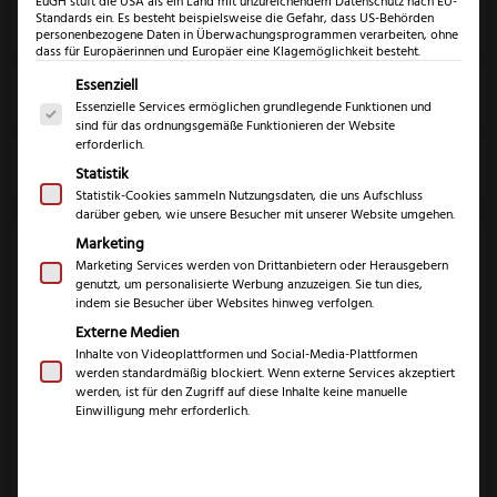
EuGH stuft die USA als ein Land mit unzureichendem Datenschutz nach EU-
Standards ein. Es besteht beispielsweise die Gefahr, dass US-Behörden
Preis
personenbezogene Daten in Überwachungsprogrammen verarbeiten, ohne
dass für Europäerinnen und Europäer eine Klagemöglichkeit besteht.
Es folgt eine Liste der Service-Gruppen, für die eine Einwil
Essenziell
Klingenlänge
Essenzielle Services ermöglichen grundlegende Funktionen und
sind für das ordnungsgemäße Funktionieren der Website
erforderlich.
Marke
Statistik
Statistik-Cookies sammeln Nutzungsdaten, die uns Aufschluss
darüber geben, wie unsere Besucher mit unserer Website umgehen.
Marketing
Marketing Services werden von Drittanbietern oder Herausgebern
genutzt, um personalisierte Werbung anzuzeigen. Sie tun dies,
indem sie Besucher über Websites hinweg verfolgen.
Externe Medien
Inhalte von Videoplattformen und Social-Media-Plattformen
Flügel Keramik
Flügel Keramik
werden standardmäßig blockiert. Wenn externe Services akzeptiert
werden, ist für den Zugriff auf diese Inhalte keine manuelle
Wetzstab
Wetzstab Duo
Einwilligung mehr erforderlich.
29,99
€
69,99
€
inkl. 19% MwSt.
inkl. 19% MwSt.