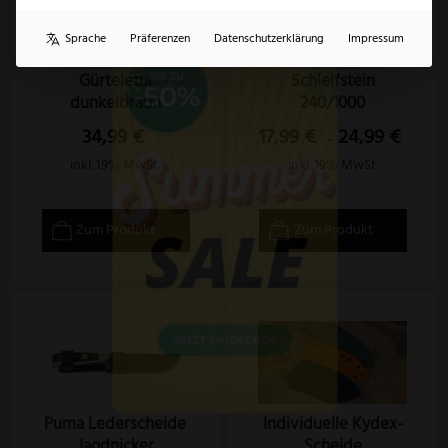
×
Sprache
Präferenzen
Datenschutzerklärung
Impressum
Puma großes
Edelkorund
Gürteletui
Schleifstein
dunkelbraun
240/1000
34,99
€
17,99
€
24,99
€
–
inkl. 19% MwSt.
inkl. 19% MwSt.
Zum Produkt
Zum Produkt
Puma Lederscheide
Individuelle Kydex-
Jagdnicker
Scheide