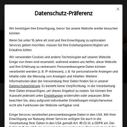
Mit dies
Datenschutz-Präferenz
×
✓
Nur bis 17.08.2026
Mein Konto
Suche
Wir benötigen Ihre Einwilligung, bevor Sie unsere Website weiter besuchen
können.
Wenn Sie unter 16 Jahre alt sind und Ihre Einwilligung zu optionalen
Services geben möchten, müssen Sie Ihre Erziehungsberechtigten um
Erlaubnis bitten.
Wir verwenden Cookies und andere Technologien auf unserer Website.
Einige von ihnen sind essenziell, während andere uns helfen, diese Website
und Ihre Erfahrung zu verbessern.
Personenbezogene Daten können
verarbeitet werden (z. B. IP-Adressen), z. B. für personalisierte Anzeigen und
Inhalte oder die Messung von Anzeigen und Inhalten.
Weitere
Informationen über die Verwendung Ihrer Daten finden Sie in unserer
Datenschutzerklärung
.
Es besteht keine Verpflichtung, in die Verarbeitung
Zubehör
Ihrer Daten einzuwilligen, um dieses Angebot zu nutzen.
Sie können Ihre
Auswahl jederzeit unter
Einstellungen
widerrufen oder anpassen.
Bitte
beachten Sie, dass aufgrund individueller Einstellungen möglicherweise
nicht alle Funktionen der Website verfügbar sind.
Startseite
>
Zubehör
Einige Services verarbeiten personenbezogene Daten in den USA. Mit Ihrer
Es werden 12 von 58 Ergebnissen angezeigt
Einwilligung zur Nutzung dieser Services willigen Sie auch in die
Verarbeitung Ihrer Daten in den USA gemäß Art. 49 (1) lit. a GDPR ein. Der