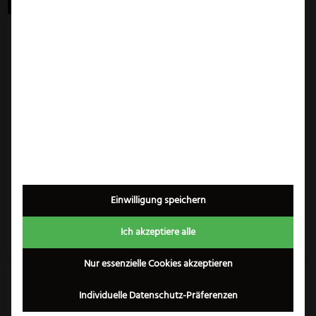
Geschmiedeter
Puma Lederscheide
Flaschenöffner aus
Jagdnicker nach
Klingenstahl
Frevert
59,99
€
29,99
€
34,99
€
inkl. 19% MwSt.
inkl. 19% MwSt.
Einwilligung speichern
Zum Produkt
Zum Produkt
Ich akzeptiere alle
Nur essenzielle Cookies akzeptieren
Individuelle Datenschutz-Präferenzen