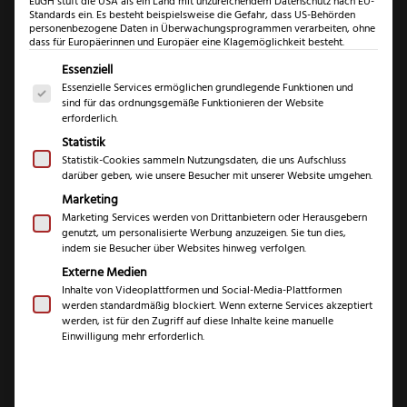
EuGH stuft die USA als ein Land mit unzureichendem Datenschutz nach EU-
Standards ein. Es besteht beispielsweise die Gefahr, dass US-Behörden
personenbezogene Daten in Überwachungsprogrammen verarbeiten, ohne
dass für Europäerinnen und Europäer eine Klagemöglichkeit besteht.
Es folgt eine Liste der Service-Gruppen, für die eine Einwil
Essenziell
Essenzielle Services ermöglichen grundlegende Funktionen und
Nachschärfservice
sind für das ordnungsgemäße Funktionieren der Website
erforderlich.
Statistik
€
10,00
Statistik-Cookies sammeln Nutzungsdaten, die uns Aufschluss
darüber geben, wie unsere Besucher mit unserer Website umgehen.
inkl. 19 % MwSt.
Marketing
Marketing Services werden von Drittanbietern oder Herausgebern
genutzt, um personalisierte Werbung anzuzeigen. Sie tun dies,
indem sie Besucher über Websites hinweg verfolgen.
1x professionelles
Service
Externe Medien
Nachschärfen eines bei uns
gekauften Messers
Inhalte von Videoplattformen und Social-Media-Plattformen
werden standardmäßig blockiert. Wenn externe Services akzeptiert
werden, ist für den Zugriff auf diese Inhalte keine manuelle
Kostenlos für alle bei uns
Einwilligung mehr erforderlich.
gekauften Messer, du zahlst
lediglich den Versand. Für den
Gebühr
versicherten Hin- und
Rückversand sowie das neue
Verpackungsmaterial wird