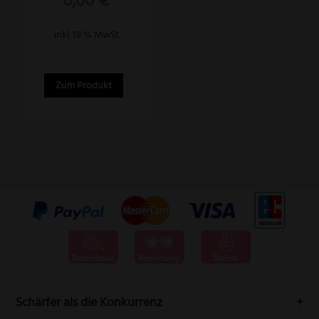
0,00
€
5.00
von 5
inkl. 19 % MwSt.
Zum Produkt
Schärfer als die Konkurrenz