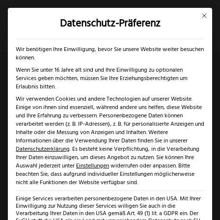
Mit dies
Datenschutz-Präferenz
×
✓
✓
Gratis Schärfgutschein zu jedem Messer
Nur bis 17.08.2026
Mein Konto
Suche
Wir benötigen Ihre Einwilligung, bevor Sie unsere Website weiter besuchen
können.
Wenn Sie unter 16 Jahre alt sind und Ihre Einwilligung zu optionalen
Services geben möchten, müssen Sie Ihre Erziehungsberechtigten um
Start
/
Unkategorisiert
/ Nachschärfservice
Erlaubnis bitten.
Wir verwenden Cookies und andere Technologien auf unserer Website.
Einige von ihnen sind essenziell, während andere uns helfen, diese Website
und Ihre Erfahrung zu verbessern.
Personenbezogene Daten können
verarbeitet werden (z. B. IP-Adressen), z. B. für personalisierte Anzeigen und
Inhalte oder die Messung von Anzeigen und Inhalten.
Weitere
Informationen über die Verwendung Ihrer Daten finden Sie in unserer
Datenschutzerklärung
.
Es besteht keine Verpflichtung, in die Verarbeitung
Ihrer Daten einzuwilligen, um dieses Angebot zu nutzen.
Sie können Ihre
Auswahl jederzeit unter
Einstellungen
widerrufen oder anpassen.
Bitte
beachten Sie, dass aufgrund individueller Einstellungen möglicherweise
nicht alle Funktionen der Website verfügbar sind.
Einige Services verarbeiten personenbezogene Daten in den USA. Mit Ihrer
Einwilligung zur Nutzung dieser Services willigen Sie auch in die
Verarbeitung Ihrer Daten in den USA gemäß Art. 49 (1) lit. a GDPR ein. Der