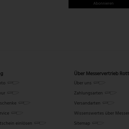
ng
Über Messervertrieb Rot
nto
Über uns
vur
Zahlungsarten
schenke
Versandarten
rvice
Wissenswertes über Messe
tschein einlösen
Sitemap