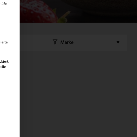
emäße
Marke
ierte
kiert.
elle