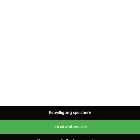
inkl. 19% MwSt.
Zum Produkt
1
×
Einwilligung speichern
Ich akzeptiere alle