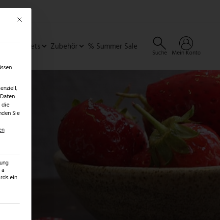
Mit diesem Button wird der Dialog geschlossen. Seine Funktionalität ist identisch 
×
✓
er
SALE ENTDECKEN →
ideen & Sets
Zubehör
% Summer Sale
Suche
Mein Konto
üssen
nziell,
 Daten
 die
nden Sie
en
zung
 a
ds ein.
ilt werden kann. Die erste Service-Gruppe ist essenziell und kann