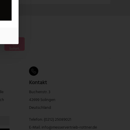
Kontakt
lle
Buchenstr. 3
rch
42699 Solingen
Deutschland
Telefon:
(0212) 25089021
E-Mail:
info@messervertrieb-rottner.de