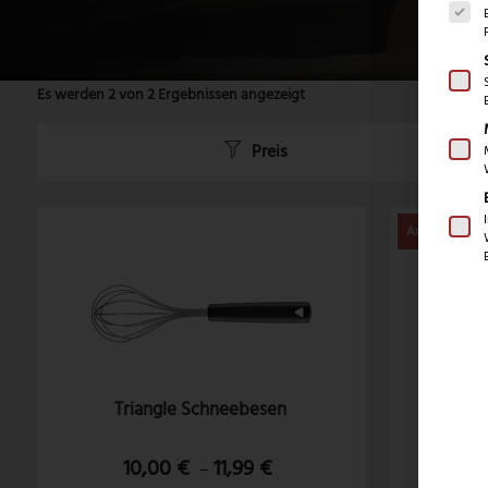
Es werden 2 von 2 Ergebnissen angezeigt
Preis
Triangle Schneebesen
Trian
10,00
€
11,99
€
–