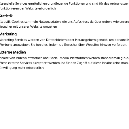
Essenzielle Services ermöglichen grundlegende Funktionen und sind für das ordnungsg
Funktionieren der Website erforderlich.
Statistik
Statistik-Cookies sammeln Nutzungsdaten, die uns Aufschluss darüber geben, wie unsere
Besucher mit unserer Website umgehen.
Marketing
Klingenlänge
Marketing Services werden von Drittanbietern oder Herausgebern genutzt, um personalis
Werbung anzuzeigen. Sie tun dies, indem sie Besucher über Websites hinweg verfolgen.
Externe Medien
Inhalte von Videoplattformen und Social-Media-Plattformen werden standardmäßig bloc
Wenn externe Services akzeptiert werden, ist für den Zugriff auf diese Inhalte keine manu
Einwilligung mehr erforderlich.
gle Tassenschneebesen
10,00
€