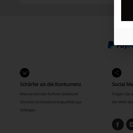
Schärfer als die Konkurrenz
Social Me
Messervertrieb Rottner bedeutet
Folgen Sie 
höchste Schneidwarenqualität aus
die Welt de
Solingen.