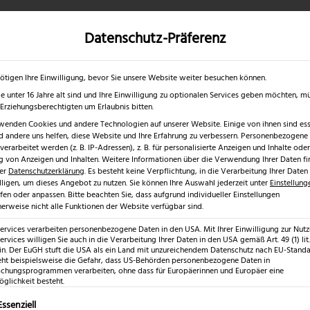
Datenschutz-Präferenz
✓
✓
0 % RABATT ☀️
Nur bis 17.08.2026
Gratis Schärfgutschein zu jedem Mess
gd- & Outdoormesser
Rasur & Nagelpflege
Scheren
Geschenk
ötigen Ihre Einwilligung, bevor Sie unsere Website weiter besuchen können.
e unter 16 Jahre alt sind und Ihre Einwilligung zu optionalen Services geben möchten, m
e Erziehungsberechtigten um Erlaubnis bitten.
wenden Cookies und andere Technologien auf unserer Website. Einige von ihnen sind esse
 andere uns helfen, diese Website und Ihre Erfahrung zu verbessern.
Personenbezogene
erarbeitet werden (z. B. IP-Adressen), z. B. für personalisierte Anzeigen und Inhalte oder
 von Anzeigen und Inhalten.
Weitere Informationen über die Verwendung Ihrer Daten fi
rer
Datenschutzerklärung
.
Es besteht keine Verpflichtung, in die Verarbeitung Ihrer Daten
lligen, um dieses Angebot zu nutzen.
Sie können Ihre Auswahl jederzeit unter
Einstellung
fen oder anpassen.
Bitte beachten Sie, dass aufgrund individueller Einstellungen
erweise nicht alle Funktionen der Website verfügbar sind.
Services verarbeiten personenbezogene Daten in den USA. Mit Ihrer Einwilligung zur Nut
ervices willigen Sie auch in die Verarbeitung Ihrer Daten in den USA gemäß Art. 49 (1) lit.
n. Der EuGH stuft die USA als ein Land mit unzureichendem Datenschutz nach EU-Standar
eht beispielsweise die Gefahr, dass US-Behörden personenbezogene Daten in
hungsprogrammen verarbeiten, ohne dass für Europäerinnen und Europäer eine
glichkeit besteht.
lgt eine Liste der Service-Gruppen, für die eine Einwilligung erte
Essenziell