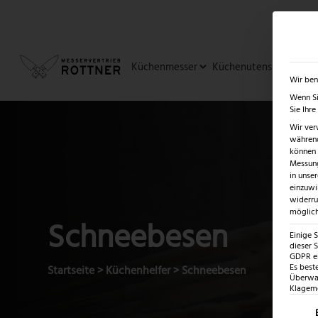
✓
SUMMER SALE: BIS ZU -5
Küchenmesser
Küchenutensilien
Ja
Wir ben
Wenn Si
Sie Ihr
Wir ver
während
können v
Messung
in unse
einzuwi
widerru
möglich
Schneebesen
Einige 
dieser S
GDPR ei
Es best
Startseite
>
Küchenhelfer
>
Schneebesen
Überwac
Klagemö
Es fo