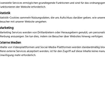
Essenzielle Services ermöglichen grundlegende Funktionen und sind für das ordnungsg
Funktionieren der Website erforderlich.
Statistik
Statistik-Cookies sammeln Nutzungsdaten, die uns Aufschluss darüber geben, wie unsere
Besucher mit unserer Website umgehen.
Marketing
Klingenlänge
Marketing Services werden von Drittanbietern oder Herausgebern genutzt, um personalis
Werbung anzuzeigen. Sie tun dies, indem sie Besucher über Websites hinweg verfolgen.
Externe Medien
Inhalte von Videoplattformen und Social-Media-Plattformen werden standardmäßig bloc
Angebot!
Wenn externe Services akzeptiert werden, ist für den Zugriff auf diese Inhalte keine manu
Einwilligung mehr erforderlich.
Niegeloh Inox Pinzette
Credo SmartCutter
11,99
€