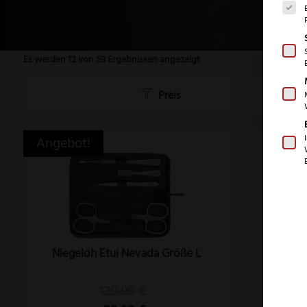
Es werden 12 von 59 Ergebnissen angezeigt
Preis
Angebot!
Niegeloh Etui Nevada Größe L
129,99
€