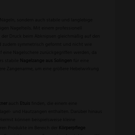
Nägeln, sondern auch stabile und langlebige
igen Nagelteils. Mit einem professionell
ss der Druck beim Abknipsen gleichmäßig auf den
ind zudem symmetrisch geformt und nicht wie
 auf eine Nagelschere zurückgegriffen werden, da
rs stabile
Nagelzange aus Solingen
für eine
ngere Zangenarme, um eine größere Hebelwirkung
tner
auch
Etuis
finden, die einem eine
 Nagel- und Hautzangen enthalten. Darüber hinaus
Hiermit können beispielsweise kleine
aren Produkte im Bereich der
Körperpflege