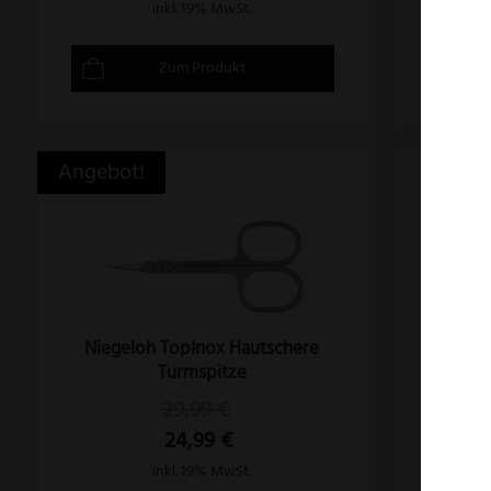
inkl. 19% MwSt.
Zum Produkt
Angebot!
Niegeloh TopInox Hautschere
Turmspitze
29,99
€
24,99
€
inkl. 19% MwSt.