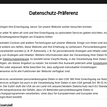
Datenschutz-Präferenz
✓
✓
0 % RABATT ☀️
Nur bis 17.08.2026
Gratis Schärfgutschein zu jedem Mess
gd- & Outdoormesser
Rasur & Nagelpflege
Scheren
Geschenk
ötigen Ihre Einwilligung, bevor Sie unsere Website weiter besuchen können.
e unter 16 Jahre alt sind und Ihre Einwilligung zu optionalen Services geben möchten, m
e Erziehungsberechtigten um Erlaubnis bitten.
wenden Cookies und andere Technologien auf unserer Website. Einige von ihnen sind esse
 andere uns helfen, diese Website und Ihre Erfahrung zu verbessern.
Personenbezogene
erarbeitet werden (z. B. IP-Adressen), z. B. für personalisierte Anzeigen und Inhalte oder
 von Anzeigen und Inhalten.
Weitere Informationen über die Verwendung Ihrer Daten fi
rer
Datenschutzerklärung
.
Es besteht keine Verpflichtung, in die Verarbeitung Ihrer Daten
lligen, um dieses Angebot zu nutzen.
Sie können Ihre Auswahl jederzeit unter
Einstellung
fen oder anpassen.
Bitte beachten Sie, dass aufgrund individueller Einstellungen
erweise nicht alle Funktionen der Website verfügbar sind.
e
Services verarbeiten personenbezogene Daten in den USA. Mit Ihrer Einwilligung zur Nut
ervices willigen Sie auch in die Verarbeitung Ihrer Daten in den USA gemäß Art. 49 (1) lit.
n. Der EuGH stuft die USA als ein Land mit unzureichendem Datenschutz nach EU-Standar
eht beispielsweise die Gefahr, dass US-Behörden personenbezogene Daten in
hungsprogrammen verarbeiten, ohne dass für Europäerinnen und Europäer eine
glichkeit besteht.
lgt eine Liste der Service-Gruppen, für die eine Einwilligung erte
Essenziell