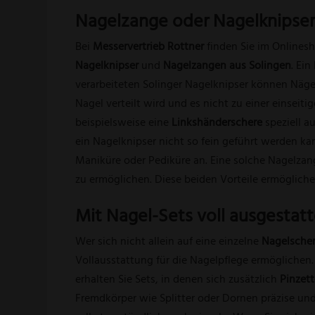
Nagelzange oder Nagelknipse
Bei
Messervertrieb Rottner
finden Sie im Onlines
Nagelknipser
und
Nagelzangen aus Solingen
. Ei
verarbeiteten Solinger Nagelknipser können Näge
Nagel verteilt wird und es nicht zu einer einse
beispielsweise eine
Linkshänderschere
speziell a
ein Nagelknipser nicht so fein geführt werden kan
Maniküre oder Pediküre an. Eine solche Nagelza
zu ermöglichen. Diese beiden Vorteile ermögliche
Mit Nagel-Sets voll ausgestatt
Wer sich nicht allein auf eine einzelne
Nagelsche
Vollausstattung für die Nagelpflege ermöglichen
erhalten Sie Sets, in denen sich zusätzlich
Pinzet
Fremdkörper wie Splitter oder Dornen präzise un