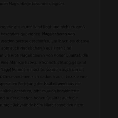
enden Nagelpflege besonders eignen.
e, die gut in der Hand liegt und nicht zu groß
e
besonders gut eignen.
Nagelscheren von
n werden präzise geschliffen, um Ihnen ein ebenso
, aber auch Nagelscheren aus Titan sind
en Sie Profi Nagelscheren von hoher Qualität, die
 eine Maniküre stets in Schnittrichtung geformt
ine Nägel kümmern möchte, sondern auch um die
r
. Diese zeichnen sich dadurch aus, dass sie eine
speziellen Fertigung der
Hautscheren
aus der
 schlicht gestalten, gibt es auch kombinierte
nd in der gleichen hohen Qualität auch die
 unruhige Babyhände beim Nägelschneiden nicht