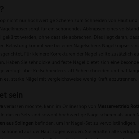
r?
hop nicht nur hochwertige Scheren zum Schneiden von Haut und 
n Nagelknipser sorgt für ein schonendes Abknipsen eines vollständ
l gekürzt werden, ohne dass sie abbrechen. Dies liegt daran, da
itigen Belastung kommt wie bei einer Nagelschere. Nagelknipser s
usgerichtet. Für kleinere Korrekturen der Nägel sollte zusätzlich
n. Haben Sie sehr dicke und feste Nägel bietet sich eine besonde
nge verfügt über Keilschneiden statt Scherschneiden und hat lä
n es, starke Nägel mit vergleichsweise wenig Kraft abzutrennen.
et sein
re
verlassen möchte, kann im Onlineshop von
Messervertrieb Rot
. In diesen Sets sind sowohl hochwertige Nagelscheren als auch
ten aus Solingen
befinden, um Ihr Nagel-Set zu vervollständigen. 
d schonend aus der Haut zogen werden. Sie erhalten alle verfügb