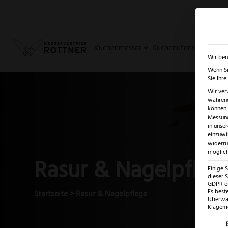
✓
SUMMER SALE: BIS ZU -5
Küchenmesser
Küchenutensilien
Ja
Wir ben
Wenn Si
Sie Ihr
Wir ver
während
können v
Messung
in unse
einzuwi
widerru
möglich
Rasur & Nagelpfleg
Einige 
dieser S
GDPR ei
Es best
Startseite
>
Rasur & Nagelpflege
Überwac
Klagemö
Es fo