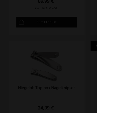
89,99
€
inkl. 19% MwSt.
Zum Produkt
Angebot
Niegelo
Niegeloh TopInox Nagelknipser
m
24,99
€