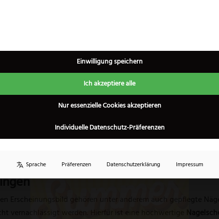
Zum Produkt
Zum Produkt
Einwilligung speichern
Ich akzeptiere alle
×
1
2
3
Nur essenzielle Cookies akzeptieren
Individuelle Datenschutz-Präferenzen
Sprache
Präferenzen
Datenschutzerklärung
Impressum
lingen
en Erscheinungsbild gehören unter anderem auch gepflegte Näge
icht vernachlässigt werden. Hierfür ist eine hochwertige
Nagelsche