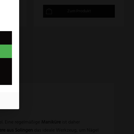
Zum Produkt
l. Eine regelmäßige
Maniküre
ist daher
re aus Solingen
das ideale Werkzeug, um Nägel