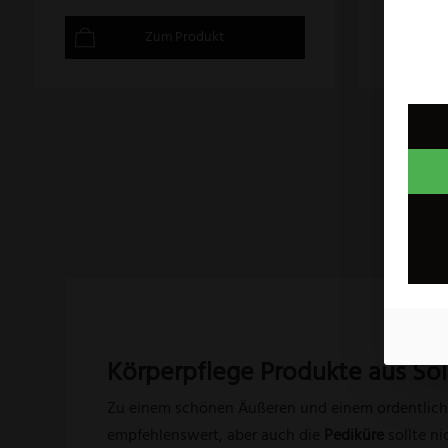
Zum Produkt
Körperpflege Produkte aus So
Zu einem schönen Äußeren und einem ordentlich
empfehlenswert, aber auch die
Pediküre
sollte n