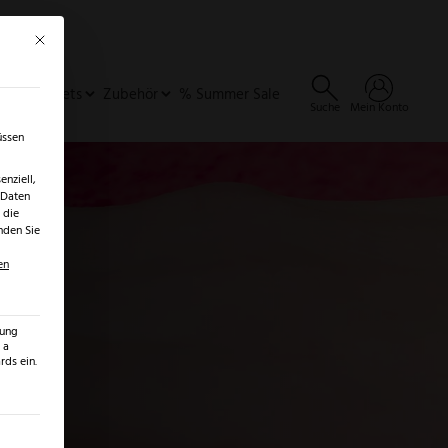
Mit diesem Button wird der Dialog geschlossen. Seine Funktionalität ist identisch 
×
✓
er
SALE ENTDECKEN →
ideen & Sets
Zubehör
% Summer Sale
Suche
Mein Konto
üssen
nziell,
 Daten
 die
nden Sie
en
zung
 a
ds ein.
ilt werden kann. Die erste Service-Gruppe ist essenziell und kann