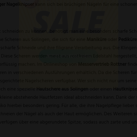
ger Nagelknipser
kann sich bei brüchigen Nägeln für eine schon
t schneiden zu können, benötigt man eine besonders scharfe Scher
e Scheren aus Solingen, die sich für eine
Maniküre
oder
Pedikür
scharfe Schneide und ihre filigrane Verarbeitung aus. Die Klinge
 Diese Scheren werden meist aus rostfreiem Edelstahl hergestellt
überflüssig machen. Im Onlineshop von
Messervertrieb Rottner
find
en in verschiedenen Ausführungen erhältlich. Da die Scheren für
 ausgerichtete Nagelscheren verfügbar. Wer sich nicht nur um se
uch eine spezielle
Hautschere aus Solingen
oder einen
Hautknipse
 kleine abstehende Hautfetzen ideal abschneiden kann. Dank der 
iko hierbei besonders gering. Für alle, die ihre Nagelpflege lieber
hneien der Nägel als auch der Haut ermöglichen. Des Weiteren si
e verfügen über eine abgerundete Spitze, sodass auch zarte und