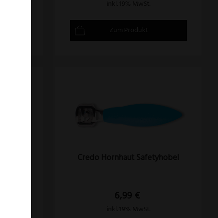
inkl. 19% MwSt.
Zum Produkt
 Gebogen
Credo Hornhaut Safetyhobel
6,99
€
inkl. 19% MwSt.