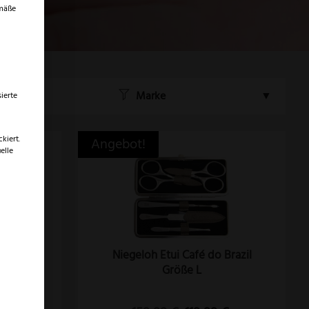
emäße
Marke
ierte
kiert.
Angebot!
elle
 Schräg
Niegeloh Etui Café do Brazil
Größe L