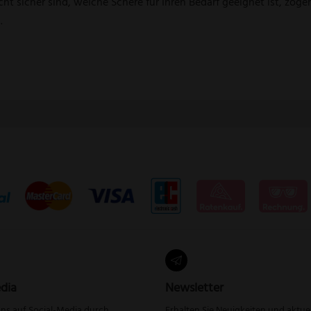
cht sicher sind, welche Schere für Ihren Bedarf geeignet ist, zöge
.
dia
Newsletter
uns auf Social-Media durch
Erhalten Sie Neuigkeiten und aktue