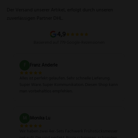
Schleifservice
Versandarten
Der Versand unserer Artikel, erfolgt durch unseren
Schärfgutschein einlösen
Wissenswertes über Messer
zuverlässigen Partner DHL.
Sitemap
4,9
Basierend auf 779 Google-Rezensionen
F
Franz Anderle
Alles ist perfekt gelaufen. Sehr schnelle Lieferung.
Super Ware. Super Kommunikation. Diesen Shop kann
man vorbehaltlos empfehlen.
M
Monika Lu
Wir haben zwei 4er-Sets Fachwerk Frühstücksmesser
gekauft. Die sind perfekt. Brote schmieren, schneiden