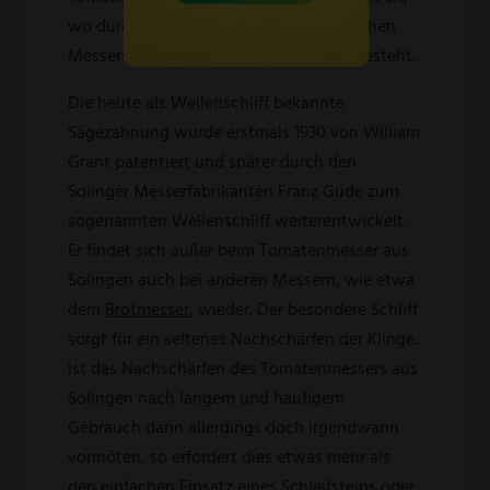
wo durch den Einsatz eines herkömmlichen
Messers die Gefahr einer Quetschung besteht.
Die heute als Wellenschliff bekannte
Sägezahnung wurde erstmals 1930 von William
Grant patentiert und später durch den
Solinger Messerfabrikanten Franz Güde zum
sogenannten Wellenschliff weiterentwickelt.
Er findet sich außer beim Tomatenmesser aus
Solingen auch bei anderen Messern, wie etwa
dem
Brotmesser
, wieder. Der besondere Schliff
sorgt für ein seltenes Nachschärfen der Klinge.
Ist das Nachschärfen des Tomatenmessers aus
Solingen nach langem und häufigem
Gebrauch dann allerdings doch irgendwann
vonnöten, so erfordert dies etwas mehr als
den einfachen Einsatz eines Schleifsteins oder