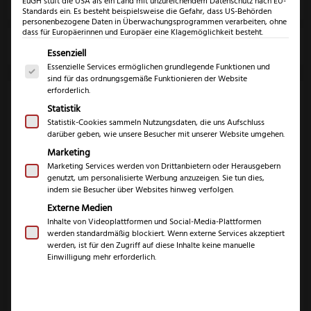
Klingenlänge
EuGH stuft die USA als ein Land mit unzureichendem Datenschutz nach EU-
Standards ein. Es besteht beispielsweise die Gefahr, dass US-Behörden
personenbezogene Daten in Überwachungsprogrammen verarbeiten, ohne
dass für Europäerinnen und Europäer eine Klagemöglichkeit besteht.
Marke
Es folgt eine Liste der Service-Gruppen, für die eine Einwil
Essenziell
Essenzielle Services ermöglichen grundlegende Funktionen und
sind für das ordnungsgemäße Funktionieren der Website
erforderlich.
Statistik
Statistik-Cookies sammeln Nutzungsdaten, die uns Aufschluss
darüber geben, wie unsere Besucher mit unserer Website umgehen.
Marketing
Marketing Services werden von Drittanbietern oder Herausgebern
Güde Alpha
Felix First Class
genutzt, um personalisierte Werbung anzuzeigen. Sie tun dies,
Tomatenmesser
Tomatenmesser
indem sie Besucher über Websites hinweg verfolgen.
Externe Medien
74,99
€
72,99
€
Inhalte von Videoplattformen und Social-Media-Plattformen
inkl. 19% MwSt.
inkl. 19% MwSt.
werden standardmäßig blockiert. Wenn externe Services akzeptiert
werden, ist für den Zugriff auf diese Inhalte keine manuelle
Einwilligung mehr erforderlich.
Zum Produkt
Zum Produkt