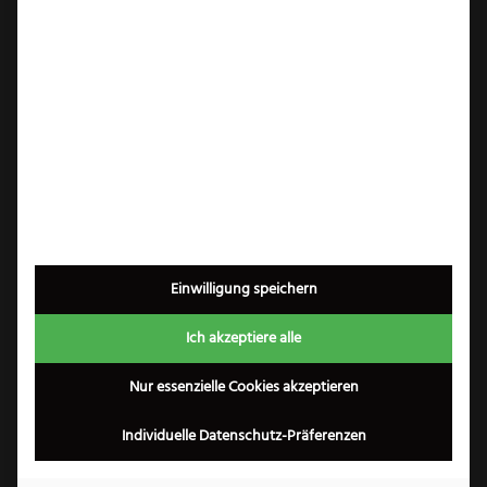
Tomatenmesser gleitet aufgrund seines
besonderen Wellenschliffs wie Butter durch
zähe Haut. So lassen sich beispielsweise
Tomaten selbst in sehr feine Scheiben
schneiden. Ebenso zeigt das Tomatenmesser
seine raffinierten Eigenschaften beim
Schneiden von Paprika oder Auberginen,
durchtrennt Früchte wie Pflaumen, Pfirsiche
oder Nektarinen sauber sowie mühelos und
gibt sogar beim Schneiden von Wurst oder
Einwilligung speichern
Käse eine gute Figur ab. Die Tomatenmesser in
Ich akzeptiere alle
unserem Online-Shop sind wahre Allrounder
und damit hochwertige
Profi-Küchenmesser
Nur essenzielle Cookies akzeptieren
aus Solingen
.
Individuelle Datenschutz-Präferenzen
Nutzen Sie ein Tomatenmesser aus Solingen
für den vielseitigen Einsatz bei der