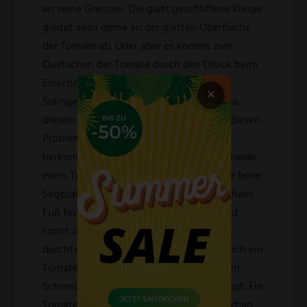
an seine Grenzen. Die glatt geschliffene Klinge
gleitet allzu gerne an der glatten Oberfläche
der Tomate ab. Oder aber es kommt zum
Quetschen der Tomate durch den Druck beim
Einschneiden. Das Tomatenmesser aus
×
Solingen beugt aufgrund seiner eigens zu
diesem Zweck bestimmten Konzeption diesen
Problemen vor. Im Gegensatz zu
herkömmlichen Messern besitzt die Schneide
eines Tomatenmessers aus Solingen eine feine
Sägezahnung, die gleich in der Tomatenhaut
Fuß fasst und sie ohne großen Druck und
somit ohne Quetschungen der Tomate
durchtrennt. Selbstverständlich eignet sich ein
Tomatenmesser aus Solingen ebenso zum
Schneiden von anderem Gemüse und Obst. Ein
Tomatenmesser bietet sich vor allem dort an,