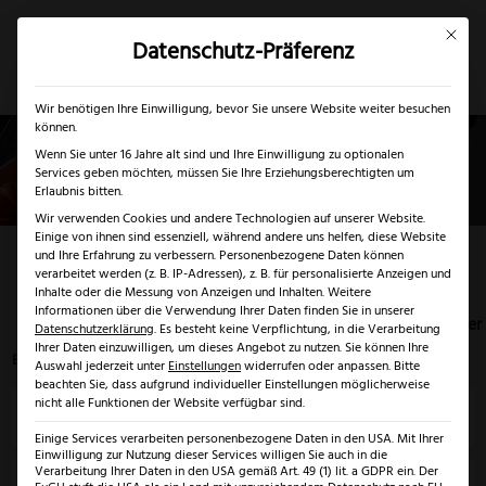
Mit dies
Datenschutz-Präferenz
×
✓
Gratis Schärfgutschein zu jedem Messer
Mein Konto
Suche
Wir benötigen Ihre Einwilligung, bevor Sie unsere Website weiter besuchen
können.
Wenn Sie unter 16 Jahre alt sind und Ihre Einwilligung zu optionalen
Services geben möchten, müssen Sie Ihre Erziehungsberechtigten um
Erlaubnis bitten.
Wir verwenden Cookies und andere Technologien auf unserer Website.
Einige von ihnen sind essenziell, während andere uns helfen, diese Website
Tomatenmesser
und Ihre Erfahrung zu verbessern.
Personenbezogene Daten können
verarbeitet werden (z. B. IP-Adressen), z. B. für personalisierte Anzeigen und
Inhalte oder die Messung von Anzeigen und Inhalten.
Weitere
Informationen über die Verwendung Ihrer Daten finden Sie in unserer
Startseite
>
Profi Küchenmesser Solingen
>
Tomatenmesser
Datenschutzerklärung
.
Es besteht keine Verpflichtung, in die Verarbeitung
Ihrer Daten einzuwilligen, um dieses Angebot zu nutzen.
Sie können Ihre
Es werden 5 von 5 Ergebnissen angezeigt
Auswahl jederzeit unter
Einstellungen
widerrufen oder anpassen.
Bitte
beachten Sie, dass aufgrund individueller Einstellungen möglicherweise
nicht alle Funktionen der Website verfügbar sind.
Preis
Einige Services verarbeiten personenbezogene Daten in den USA. Mit Ihrer
Einwilligung zur Nutzung dieser Services willigen Sie auch in die
Verarbeitung Ihrer Daten in den USA gemäß Art. 49 (1) lit. a GDPR ein. Der