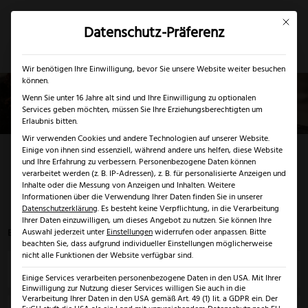
Mit dies
Datenschutz-Präferenz
×
✓
Gratis Schärfgutschein zu jedem Messer
Mein Konto
Suche
Wir benötigen Ihre Einwilligung, bevor Sie unsere Website weiter besuchen
können.
Wenn Sie unter 16 Jahre alt sind und Ihre Einwilligung zu optionalen
Services geben möchten, müssen Sie Ihre Erziehungsberechtigten um
Erlaubnis bitten.
Wir verwenden Cookies und andere Technologien auf unserer Website.
Tranchierbesteck
Einige von ihnen sind essenziell, während andere uns helfen, diese Website
und Ihre Erfahrung zu verbessern.
Personenbezogene Daten können
verarbeitet werden (z. B. IP-Adressen), z. B. für personalisierte Anzeigen und
Inhalte oder die Messung von Anzeigen und Inhalten.
Weitere
Startseite
>
Profi Küchenmesser Solingen
>
Informationen über die Verwendung Ihrer Daten finden Sie in unserer
Tranchierbesteck
Datenschutzerklärung
.
Es besteht keine Verpflichtung, in die Verarbeitung
Ihrer Daten einzuwilligen, um dieses Angebot zu nutzen.
Sie können Ihre
Es werden 3 von 3 Ergebnissen angezeigt
Auswahl jederzeit unter
Einstellungen
widerrufen oder anpassen.
Bitte
beachten Sie, dass aufgrund individueller Einstellungen möglicherweise
nicht alle Funktionen der Website verfügbar sind.
Preis
Einige Services verarbeiten personenbezogene Daten in den USA. Mit Ihrer
Einwilligung zur Nutzung dieser Services willigen Sie auch in die
Verarbeitung Ihrer Daten in den USA gemäß Art. 49 (1) lit. a GDPR ein. Der