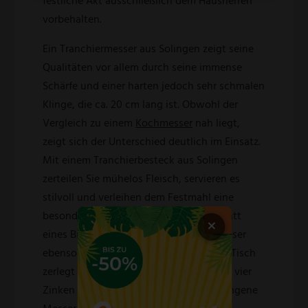
festliche Akt ausschließlich dem Hausherren
vorbehalten.
Ein Tranchiermesser aus Solingen zeigt seine
Qualitäten vor allem durch seine immense
Schärfe und einer harten jedoch sehr schmalen
Klinge, die ca. 20 cm lang ist. Obwohl der
Vergleich zu einem
Kochmesser
nah liegt,
zeigt sich der Unterschied deutlich im Einsatz.
Mit einem Tranchierbesteck aus Solingen
zerteilen Sie mühelos Fleisch, servieren es
stilvoll und verleihen dem Festmahl eine
besonders elegante Note. Sollten Sie statt
×
eines Bratens Fisch zubereiten, kann dieser
ebenso mit einem Tranchierbesteck bei Tisch
zerlegt werden. Hierbei ist die Gabel mit vier
Zinken etwas flacher und das geschwungene