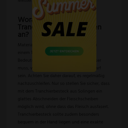
Messer kommt ohne Schneide daher.
Worauf kommt es bei
Tranchierbesteck Solingen
an?
Material und Verarbeitung sind auch bei
einem Tranchierbesteck von großer
Bedeutung. Vor allem das Tranchiermesser
muss, wie bereits erwähnt, überaus scharf
sein. Achten Sie daher darauf, es regelmäßig
nachzuschleifen. Nur so stellen Sie sicher, dass
mit dem Tranchierbesteck aus Solingen ein
glattes Abschneiden der Fleischscheiben
möglich wird, ohne dass das Fleisch ausfasert.
Tranchierbesteck sollte zudem besonders
bequem in der Hand liegen und eine exakte