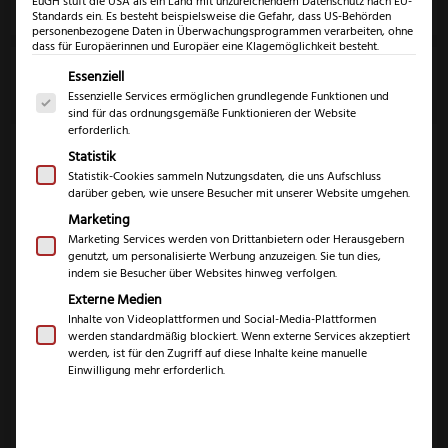
EuGH stuft die USA als ein Land mit unzureichendem Datenschutz nach EU-
Klingenlänge
Standards ein. Es besteht beispielsweise die Gefahr, dass US-Behörden
personenbezogene Daten in Überwachungsprogrammen verarbeiten, ohne
dass für Europäerinnen und Europäer eine Klagemöglichkeit besteht.
Marke
Es folgt eine Liste der Service-Gruppen, für die eine Einwil
Essenziell
Essenzielle Services ermöglichen grundlegende Funktionen und
sind für das ordnungsgemäße Funktionieren der Website
erforderlich.
Statistik
Statistik-Cookies sammeln Nutzungsdaten, die uns Aufschluss
darüber geben, wie unsere Besucher mit unserer Website umgehen.
Marketing
Marketing Services werden von Drittanbietern oder Herausgebern
Güde Alpha
Felix First Class
genutzt, um personalisierte Werbung anzuzeigen. Sie tun dies,
Tranchierbesteck
indem sie Besucher über Websites hinweg verfolgen.
Tranchierbesteck
Externe Medien
199,99
€
194,99
€
Inhalte von Videoplattformen und Social-Media-Plattformen
werden standardmäßig blockiert. Wenn externe Services akzeptiert
inkl. 19% MwSt.
inkl. 19% MwSt.
werden, ist für den Zugriff auf diese Inhalte keine manuelle
Einwilligung mehr erforderlich.
Zum Produkt
Zum Produkt