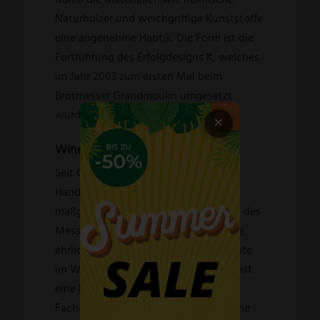
Naturhölzer und weichgriffige Kunststoffe
eine angenehme Haptik. Die Form ist die
Fortführung des Erfolgdesigns K, welches
im Jahr 2003 zum ersten Mal beim
Brotmesser Grandmoulin umgesetzt
wurde.
×
Windmühlenmesser:
Seit Gründerzeiten hat das solide
Handwerk bei der „Windmühle“ eine
maßgebliche Rolle gespielt. Die Kunst des
Messerschleifens war kompromisslose,
ehrliche Arbeit. Daran hat sich bis heute
im Wesentlichen nichts verändert. Es ist
eine langjährig erlernte, sensible
Facharbeit, die geschickte, einfühlsame