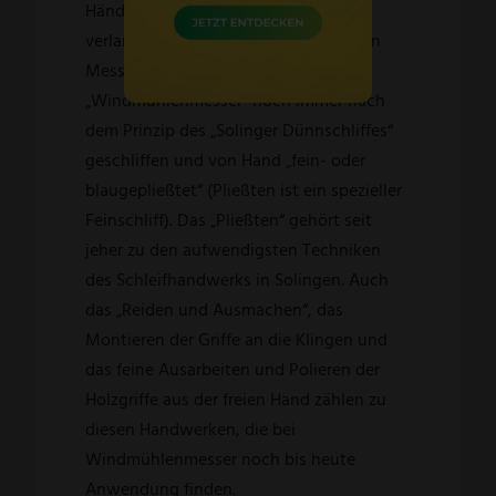
Hände, Geduld und ein gutes Auge
verlangt. Im Gegensatz zu den meisten
Messern von heute werden die
„Windmühlenmesser“ noch immer nach
dem Prinzip des „Solinger Dünnschliffes“
geschliffen und von Hand „fein- oder
blaugepließtet“ (Pließten ist ein spezieller
Feinschliff). Das „Pließten“ gehört seit
jeher zu den aufwendigsten Techniken
des Schleifhandwerks in Solingen. Auch
das „Reiden und Ausmachen“, das
Montieren der Griffe an die Klingen und
das feine Ausarbeiten und Polieren der
Holzgriffe aus der freien Hand zählen zu
diesen Handwerken, die bei
Windmühlenmesser noch bis heute
Anwendung finden.