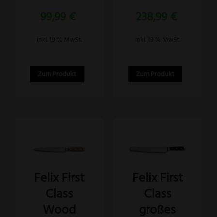
Bewertet
Bewertet
99,99
€
238,99
€
mit
mit
5.00
5.00
von 5
von 5
inkl. 19 % MwSt.
inkl. 19 % MwSt.
Zum Produkt
Zum Produkt
Felix First
Felix First
Class
Class
Wood
großes