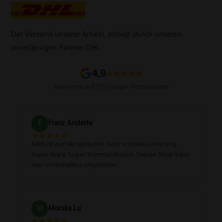
Werbegeschenke
Zahlungsarten
Produktsicherheitsverordnung
Schleifservice
Versandarten
Der Versand unserer Artikel, erfolgt durch unseren
Schärfgutschein einlösen
Wissenswertes über Messer
zuverlässigen Partner DHL.
Sitemap
4,9
Basierend auf 779 Google-Rezensionen
F
Franz Anderle
Alles ist perfekt gelaufen. Sehr schnelle Lieferung.
Super Ware. Super Kommunikation. Diesen Shop kann
man vorbehaltlos empfehlen.
M
Monika Lu