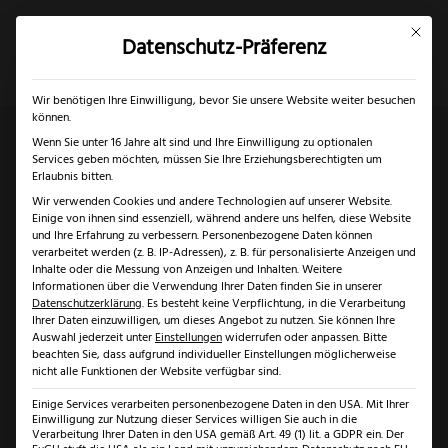
Mit dies
Datenschutz-Präferenz
×
✓
Gratis Schärfgutschein zu jedem Messer
Mein Konto
Suche
Wir benötigen Ihre Einwilligung, bevor Sie unsere Website weiter besuchen
können.
Wenn Sie unter 16 Jahre alt sind und Ihre Einwilligung zu optionalen
Services geben möchten, müssen Sie Ihre Erziehungsberechtigten um
Start
/
Solingen
/
Messer
Erlaubnis bitten.
Wir verwenden Cookies und andere Technologien auf unserer Website.
Solingen
/ Windmühlenmesser Messerset Pflaume
Einige von ihnen sind essenziell, während andere uns helfen, diese Website
und Ihre Erfahrung zu verbessern.
Personenbezogene Daten können
verarbeitet werden (z. B. IP-Adressen), z. B. für personalisierte Anzeigen und
Inhalte oder die Messung von Anzeigen und Inhalten.
Weitere
Informationen über die Verwendung Ihrer Daten finden Sie in unserer
Datenschutzerklärung
.
Es besteht keine Verpflichtung, in die Verarbeitung
Ihrer Daten einzuwilligen, um dieses Angebot zu nutzen.
Sie können Ihre
Auswahl jederzeit unter
Einstellungen
widerrufen oder anpassen.
Bitte
beachten Sie, dass aufgrund individueller Einstellungen möglicherweise
nicht alle Funktionen der Website verfügbar sind.
Einige Services verarbeiten personenbezogene Daten in den USA. Mit Ihrer
Einwilligung zur Nutzung dieser Services willigen Sie auch in die
Verarbeitung Ihrer Daten in den USA gemäß Art. 49 (1) lit. a GDPR ein. Der