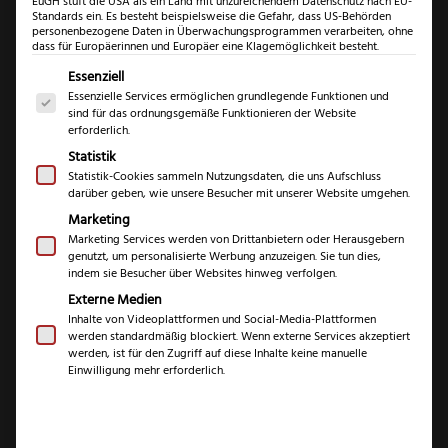
EuGH stuft die USA als ein Land mit unzureichendem Datenschutz nach EU-
Standards ein. Es besteht beispielsweise die Gefahr, dass US-Behörden
personenbezogene Daten in Überwachungsprogrammen verarbeiten, ohne
dass für Europäerinnen und Europäer eine Klagemöglichkeit besteht.
Es folgt eine Liste der Service-Gruppen, für die eine Einwil
Essenziell
Essenzielle Services ermöglichen grundlegende Funktionen und
sind für das ordnungsgemäße Funktionieren der Website
erforderlich.
Statistik
Statistik-Cookies sammeln Nutzungsdaten, die uns Aufschluss
darüber geben, wie unsere Besucher mit unserer Website umgehen.
Marketing
Marketing Services werden von Drittanbietern oder Herausgebern
Windmühlenmesser
genutzt, um personalisierte Werbung anzuzeigen. Sie tun dies,
indem sie Besucher über Websites hinweg verfolgen.
Messerset Pflaume
Externe Medien
Inhalte von Videoplattformen und Social-Media-Plattformen
werden standardmäßig blockiert. Wenn externe Services akzeptiert
€
314,99
werden, ist für den Zugriff auf diese Inhalte keine manuelle
Einwilligung mehr erforderlich.
inkl. 19 % MwSt.