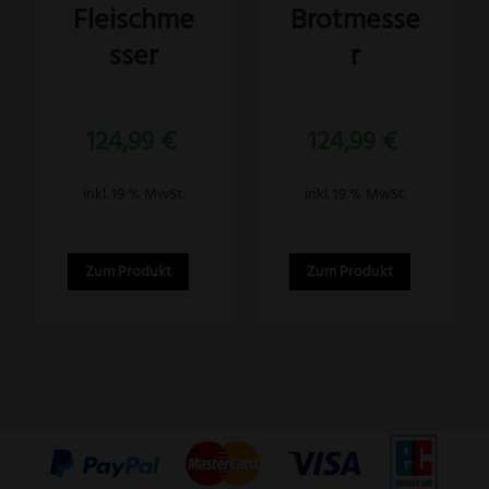
Fleischme
Brotmesse
sser
r
Bewertet
Bewertet
124,99
€
124,99
€
mit
mit
5.00
5.00
von 5
von 5
inkl. 19 % MwSt.
inkl. 19 % MwSt.
Zum Produkt
Zum Produkt