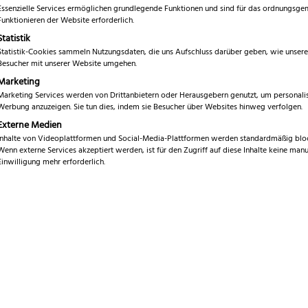
5.00
von 5,
Essenzielle Services ermöglichen grundlegende Funktionen und sind für das ordnungsg
€
16,99
basierend
Funktionieren der Website erforderlich.
auf
Statistik
Kundenbewe
inkl. MwSt.
rtungen
Statistik-Cookies sammeln Nutzungsdaten, die uns Aufschluss darüber geben, wie unsere
Besucher mit unserer Website umgehen.
Marketing
Klingenstahl
Marketing Services werden von Drittanbietern oder Herausgebern genutzt, um personalis
Werbung anzuzeigen. Sie tun dies, indem sie Besucher über Websites hinweg verfolgen.
Externe Medien
Inhalte von Videoplattformen und Social-Media-Plattformen werden standardmäßig bloc
Marke
W
Wenn externe Services akzeptiert werden, ist für den Zugriff auf diese Inhalte keine manu
Einwilligung mehr erforderlich.
Klingenlänge
8
Gesamtlänge
1
Klingenstahl
C
Nieten
A
Schliff
S
Griffmaterial
K