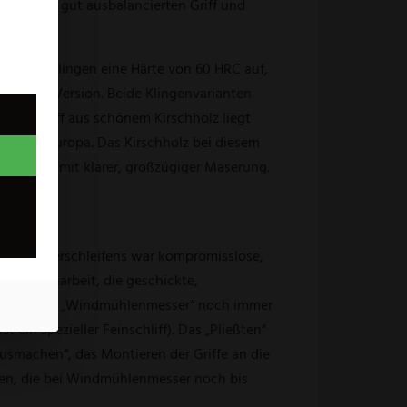
ngerten, gut ausbalancierten Griff und
sen die Klingen eine Härte von 60 HRC auf,
ostfreien Version. Beide Klingenvarianten
t. Der Griff aus schönem Kirschholz liegt
riffe in Europa. Das Kirschholz bei diesem
Farbton mit klarer, großzügiger Maserung.
 des Messerschleifens war kompromisslose,
sible Facharbeit, die geschickte,
 werden die „Windmühlenmesser“ noch immer
 ein spezieller Feinschliff). Das „Pließten“
usmachen“, das Montieren der Griffe an die
rken, die bei Windmühlenmesser noch bis