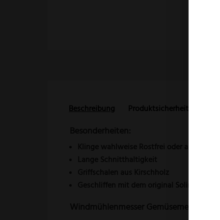
Beschreibung
Produktsicherheit
Rezen
Besonderheiten:
Klinge wahlweise Rostfrei oder aus nicht 
Lange Schnitthaltigkeit
Griffschalen aus Kirschholz
Geschliffen mit dem original Solinger Dün
Windmühlenmesser Gemüsemesser