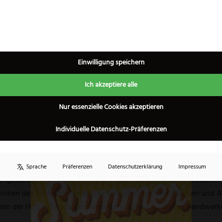
ten ausgeschliffenen Messern der Windmühle. Es hat einen verlä
eichermaßen gut.
e außergewöhnliche Produkteigenschaften aus. Grundsätzlich wei
HL-Variante (hier sogar bis zu 61,5 HRC), sondern auch bei der r
Einwilligung speichern
schliff) und nach dem Prinzip des „Solinger Dünnschliffs“ gefertig
beiten. Kirschbaumholz ist eines der ältesten Hölzer für Messerg
Ich akzeptiere alle
×
nd behandelt und erhält dadurch einen warmen, honigfarbenen 
Nur essenzielle Cookies akzeptieren
chine, sondern nur von Hand gereinigt werden.
Individuelle Datenschutz-Präferenzen
 bei der „Windmühle“ eine maßgebliche Rolle gespielt. Die Kunst
Wesentlichen nichts verändert. Es ist eine langjährig erlernte, sen
Auge verlangt. Im Gegensatz zu den meisten Messern von heute
Sprache
Präferenzen
Datenschutzerklärung
Impressum
 geschliffen und von Hand „fein- oder blaugepließtet“ (Pließten ist
hniken des Schleifhandwerks in Solingen. Auch das „Reiden und A
eren der Holzgriffe aus der freien Hand zählen zu diesen Handwe