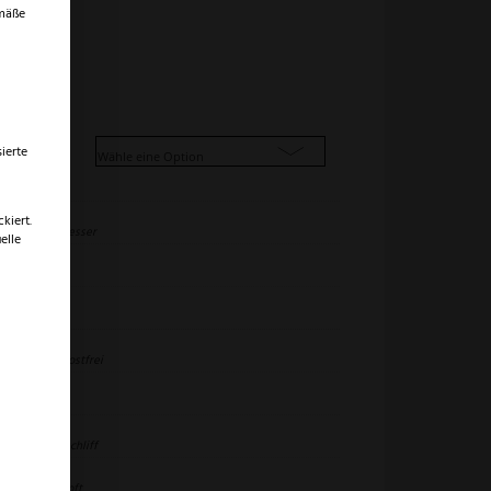
emäße
ierte
kiert.
indmühlenmesser
elle
,5 cm
8,5 cm
arbonstahl
,
Rostfrei
luminium
olinger Dünnschliff
irsche gedämpft