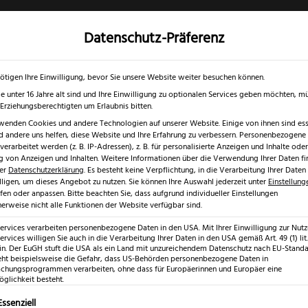
Datenschutz-Präferenz
✓
✓
0 % RABATT ☀️
Nur bis 17.08.2026
Gratis Schärfgutschein zu jedem Mess
gd- & Outdoormesser
Rasur & Nagelpflege
Scheren
Geschenk
ötigen Ihre Einwilligung, bevor Sie unsere Website weiter besuchen können.
e unter 16 Jahre alt sind und Ihre Einwilligung zu optionalen Services geben möchten, m
e Erziehungsberechtigten um Erlaubnis bitten.
wenden Cookies und andere Technologien auf unserer Website. Einige von ihnen sind esse
 andere uns helfen, diese Website und Ihre Erfahrung zu verbessern.
Personenbezogene
 Qualität aus Tradition
/ Windmühlenmesser Gemüsemesser
erarbeitet werden (z. B. IP-Adressen), z. B. für personalisierte Anzeigen und Inhalte oder
 von Anzeigen und Inhalten.
Weitere Informationen über die Verwendung Ihrer Daten fi
rer
Datenschutzerklärung
.
Es besteht keine Verpflichtung, in die Verarbeitung Ihrer Daten
lligen, um dieses Angebot zu nutzen.
Sie können Ihre Auswahl jederzeit unter
Einstellung
fen oder anpassen.
Bitte beachten Sie, dass aufgrund individueller Einstellungen
erweise nicht alle Funktionen der Website verfügbar sind.
Windmühle
Services verarbeiten personenbezogene Daten in den USA. Mit Ihrer Einwilligung zur Nut
ervices willigen Sie auch in die Verarbeitung Ihrer Daten in den USA gemäß Art. 49 (1) lit.
Gemüseme
n. Der EuGH stuft die USA als ein Land mit unzureichendem Datenschutz nach EU-Standar
eht beispielsweise die Gefahr, dass US-Behörden personenbezogene Daten in
hungsprogrammen verarbeiten, ohne dass für Europäerinnen und Europäer eine
glichkeit besteht.
(
2
Kundenr
lgt eine Liste der Service-Gruppen, für die eine Einwilligung erte
Essenziell
Bewertet mit
2