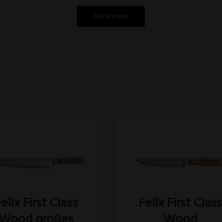
Alle Marken
Dieses
Produkt
weist
mehrere
Varianten
elix First Class
Felix First Clas
auf.
Wood großes
Wood
Die