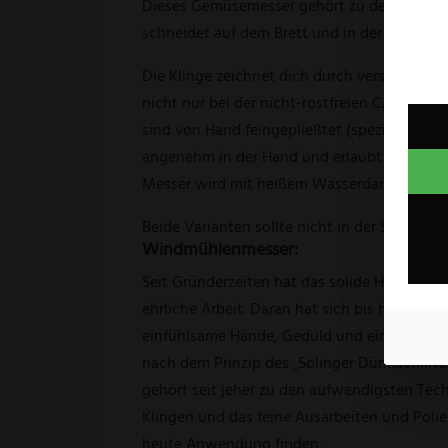
Dieses Gemüsemesser gehört zu den am feins
schneidet auf dem Brett und in der Hand gl
Die Klinge zeichnet dich durch verschieden
nicht nur bei der nicht-rostfreien CARBONSTA
sind von Hand feingepließtet (spezieller Fein
angenehm in der Hand und erlaubt präzises Ar
Messer wird mit heißem Wasserdampf schone
Beide Varianten sollte nicht in der Spülmas
Windmühlenmesser:
Seit Gründerzeiten hat das solide Handwerk
ehrliche Arbeit. Daran hat sich bis heute im 
einfühlsame Hände, Geduld und ein gutes 
nach dem Prinzip des „Solinger Dünnschliffes“
gehört seit jeher zu den aufwendigsten Tec
Klingen und das feine Ausarbeiten und Poli
heute Anwendung finden.