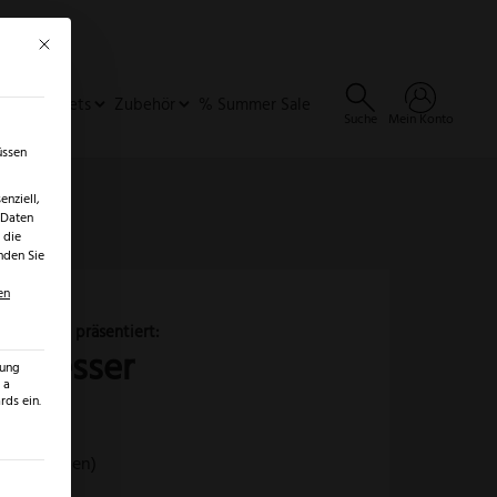
Mit diesem Button wird der Dialog geschlossen. Seine Funktionalität ist identisch 
×
✓
er
SALE ENTDECKEN →
ideen & Sets
Zubehör
% Summer Sale
Suche
Mein Konto
üssen
nziell,
 Daten
 die
nden Sie
en
nmesser
zung
 a
sser
ds ein.
ezensionen)
ilt werden kann. Die erste Service-Gruppe ist essenziell und kann