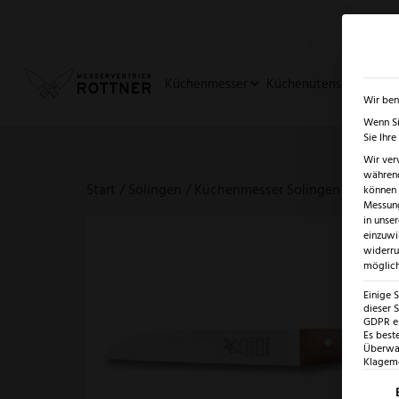
✓
SUMMER SALE: BIS ZU -5
Küchenmesser
Küchenutensilien
Ja
Wir ben
Wenn Si
Sie Ihr
Wir ver
während
Start
/
Solingen
/
Küchenmesser Solingen – erlesene
können v
Messung
in unse
einzuwi
widerru
möglich
Einige 
dieser S
GDPR ei
Es best
Überwac
Klagemö
Es fo