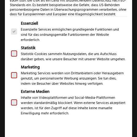
EuGH stuft die USA als ein Land mit unzureichendem Datenschutz nach EU-
Standards ein. Es besteht beispielsweise die Gefahr, dass US-Behörden
personenbezogene Daten in Überwachungsprogrammen verarbeiten, ohne
dass für Europäerinnen und Europäer eine Klagemöglichkeit besteht.
Es folgt eine Liste der Service-Gruppen, für die eine Einwil
Essenziell
Essenzielle Services ermöglichen grundlegende Funktionen und
sind für das ordnungsgemäße Funktionieren der Website
erforderlich.
Statistik
Statistik-Cookies sammeln Nutzungsdaten, die uns Aufschluss
darüber geben, wie unsere Besucher mit unserer Website umgehen.
Otter Trapper
Marketing
Hirschhorn
Marketing Services werden von Drittanbietern oder Herausgebern
genutzt, um personalisierte Werbung anzuzeigen. Sie tun dies,
indem sie Besucher über Websites hinweg verfolgen.
(
1
Kundenrezension)
Externe Medien
Inhalte von Videoplattformen und Social-Media-Plattformen
Bewertet mit
1
werden standardmäßig blockiert. Wenn externe Services akzeptiert
5.00
von 5,
€
139,99
werden, ist für den Zugriff auf diese Inhalte keine manuelle
basierend
Einwilligung mehr erforderlich.
auf
Kundenbewe
inkl. 19 % MwSt.
rtung