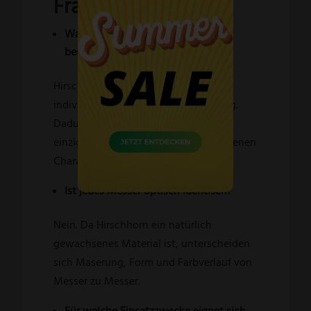
Fragen
Was macht den Hirschhorn-Griff
besonders?
Hirschhorn ist ein Naturmaterial mit
individueller Struktur und Farbgebung.
Dadurch besitzt jedes Trapper eine
einzigartige Optik und einen ganz eigenen
Charakter.
Ist jedes Messer optisch identisch?
Nein. Da Hirschhorn ein natürlich
gewachsenes Material ist, unterscheiden
sich Maserung, Form und Farbverlauf von
Messer zu Messer.
Für welche Einsatzzwecke eignet sich