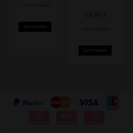
inkl. 19 % MwSt.
Bewertet
64,99
€
mit
5.00
von 5
Zum Produkt
inkl. 19 % MwSt.
Zum Produkt