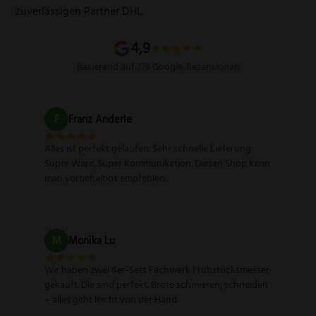
Schärfgutschein einlösen
Wissenswertes über Messer
zuverlässigen Partner DHL.
Sitemap
4,9
Basierend auf 779 Google-Rezensionen
F
Franz Anderle
Alles ist perfekt gelaufen. Sehr schnelle Lieferung.
Super Ware. Super Kommunikation. Diesen Shop kann
man vorbehaltlos empfehlen.
M
Monika Lu
Wir haben zwei 4er-Sets Fachwerk Frühstücksmesser
gekauft. Die sind perfekt. Brote schmieren, schneiden
– alles geht leicht von der Hand.