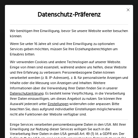
Mit dies
Datenschutz-Präferenz
×
✓
Gratis Schärfgutschein zu jedem Messer
Mein Konto
Suche
Wir benötigen Ihre Einwilligung, bevor Sie unsere Website weiter besuchen
können.
Wenn Sie unter 16 Jahre alt sind und Ihre Einwilligung zu optionalen
Services geben möchten, müssen Sie Ihre Erziehungsberechtigten um
Start
/
Klingenarten
/
Clip Point Klinge
/ Otter Trapper
Erlaubnis bitten.
Wir verwenden Cookies und andere Technologien auf unserer Website.
Hirschhorn
Einige von ihnen sind essenziell, während andere uns helfen, diese Website
und Ihre Erfahrung zu verbessern.
Personenbezogene Daten können
verarbeitet werden (z. B. IP-Adressen), z. B. für personalisierte Anzeigen und
Inhalte oder die Messung von Anzeigen und Inhalten.
Weitere
Informationen über die Verwendung Ihrer Daten finden Sie in unserer
Datenschutzerklärung
.
Es besteht keine Verpflichtung, in die Verarbeitung
Ihrer Daten einzuwilligen, um dieses Angebot zu nutzen.
Sie können Ihre
Auswahl jederzeit unter
Einstellungen
widerrufen oder anpassen.
Bitte
beachten Sie, dass aufgrund individueller Einstellungen möglicherweise
nicht alle Funktionen der Website verfügbar sind.
Einige Services verarbeiten personenbezogene Daten in den USA. Mit Ihrer
Einwilligung zur Nutzung dieser Services willigen Sie auch in die
Verarbeitung Ihrer Daten in den USA gemäß Art. 49 (1) lit. a GDPR ein. Der