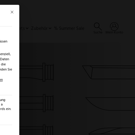
Mit diesem Button wird der Dialog geschlossen. Seine Funktionalität ist identisch 
×
✓
er
SALE ENTDECKEN →
ideen & Sets
Zubehör
% Summer Sale
Suche
Mein Konto
üssen
nziell,
 Daten
 die
nden Sie
en
zung
 a
ds ein.
ilt werden kann. Die erste Service-Gruppe ist essenziell und kann