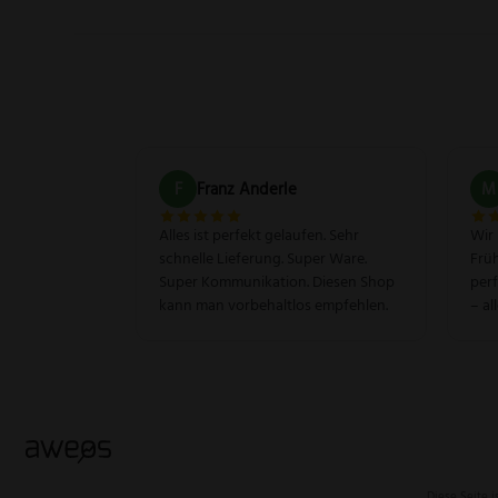
F
Franz Anderle
M
Alles ist perfekt gelaufen. Sehr
Wir
schnelle Lieferung. Super Ware.
Früh
Super Kommunikation. Diesen Shop
perf
kann man vorbehaltlos empfehlen.
– al
Diese Seite 