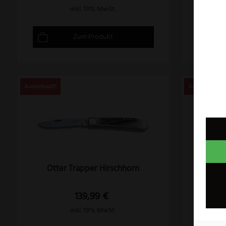
inkl. 19% MwSt.
Zum Produkt
Otter Trapper Hirschhorn
Pum
139,99
€
inkl. 19% MwSt.