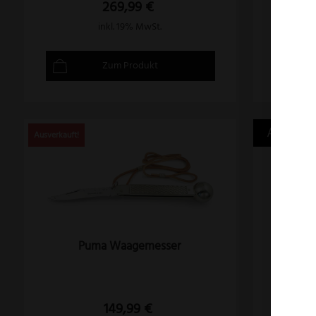
269,99
€
inkl. 19% MwSt.
Zum Produkt
Angebot
Puma Waagemesser
Har
Hirsc
149,99
€