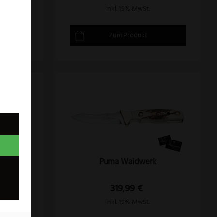
inkl. 19% MwSt.
Zum Produkt
Puma Waidwerk
319,99
€
inkl. 19% MwSt.