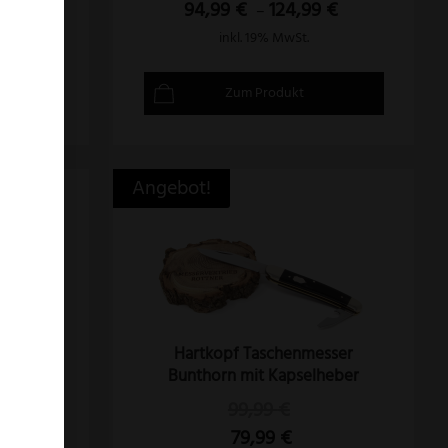
94,99
€
124,99
€
–
inkl. 19% MwSt.
Zum Produkt
Angebot!
chhorn
Hartkopf Taschenmesser
Bunthorn mit Kapselheber
99,99
€
9
€
79,99
€