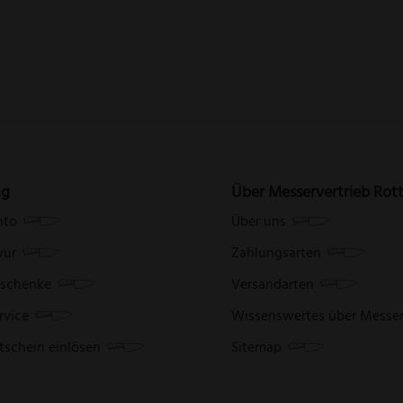
ng
Über Messervertrieb Rot
nto
Über uns
vur
Zahlungsarten
schenke
Versandarten
rvice
Wissenswertes über Messe
tschein einlösen
Sitemap