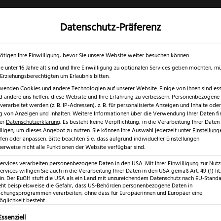
Datenschutz-Präferenz
✓
✓
0 % RABATT ☀️
Nur bis 17.08.2026
Gratis Schärfgutschein zu jedem Mess
gd- & Outdoormesser
Rasur & Nagelpflege
Scheren
Geschenk
ötigen Ihre Einwilligung, bevor Sie unsere Website weiter besuchen können.
e unter 16 Jahre alt sind und Ihre Einwilligung zu optionalen Services geben möchten, m
e Erziehungsberechtigten um Erlaubnis bitten.
wenden Cookies und andere Technologien auf unserer Website. Einige von ihnen sind esse
 andere uns helfen, diese Website und Ihre Erfahrung zu verbessern.
Personenbezogene
erarbeitet werden (z. B. IP-Adressen), z. B. für personalisierte Anzeigen und Inhalte oder
 von Anzeigen und Inhalten.
Weitere Informationen über die Verwendung Ihrer Daten fi
rer
Datenschutzerklärung
.
Es besteht keine Verpflichtung, in die Verarbeitung Ihrer Daten
lligen, um dieses Angebot zu nutzen.
Sie können Ihre Auswahl jederzeit unter
Einstellung
fen oder anpassen.
Bitte beachten Sie, dass aufgrund individueller Einstellungen
erweise nicht alle Funktionen der Website verfügbar sind.
Services verarbeiten personenbezogene Daten in den USA. Mit Ihrer Einwilligung zur Nut
ervices willigen Sie auch in die Verarbeitung Ihrer Daten in den USA gemäß Art. 49 (1) lit.
n. Der EuGH stuft die USA als ein Land mit unzureichendem Datenschutz nach EU-Standar
eht beispielsweise die Gefahr, dass US-Behörden personenbezogene Daten in
hungsprogrammen verarbeiten, ohne dass für Europäerinnen und Europäer eine
glichkeit besteht.
lgt eine Liste der Service-Gruppen, für die eine Einwilligung erte
Essenziell