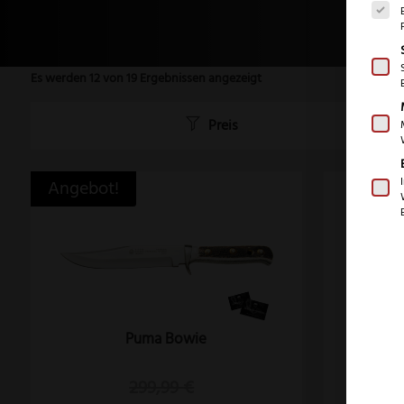
Es werden 12 von 19 Ergebnissen angezeigt
Preis
Angebot!
Puma Bowie
Pum
299,99
€