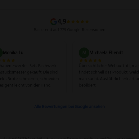
4,9
Basierend auf 779 Google-Rezensionen
Monika Lu
M
Michaela Ellendt
 haben zwei 4er-Sets Fachwerk
Übersichtlicher Webauftritt, ma
stücksmesser gekauft. Die sind
findet schnell das Produkt, welc
ekt. Brote schmieren, schneiden
man sucht. Ausführlich erklärt 
les geht leicht von der Hand.
bebildert.
Alle Bewertungen bei Google ansehen
ist durch reCAPTCHA geschützt. Es gelten die
Datenschutzerklärung
und
Nutzungsbedingunge