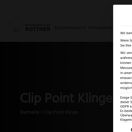
✓
SUMMER SALE: BIS ZU -5
Küchenmesser
Küchenutensilien
Ja
Wir ben
Wenn Si
Sie Ihr
Wir ver
während
können v
Messung
in unse
einzuwi
widerru
möglich
Clip Point Klinge
Einige 
dieser S
GDPR ei
Es best
Startseite
>
Clip Point Klinge
Überwac
Klagemö
Es fo