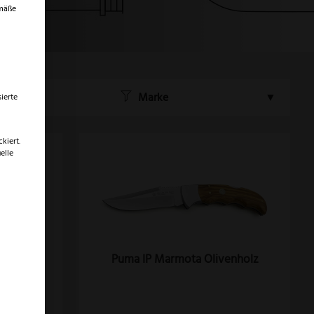
emäße
Marke
ierte
kiert.
elle
Puma IP Marmota Olivenholz