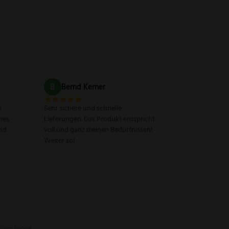
B
Bernd Kerner
n
Sehr sichere und schnelle
hes
Lieferungen. Das Produkt entspricht
und
voll und ganz meinen Bedürfnissen!
Weiter so!
n
von Google.