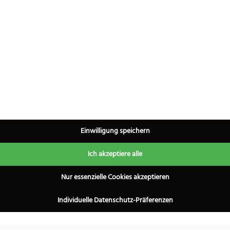
inkl. 19% MwSt.
inkl. 19% MwSt.
Zum Produkt
Zum Produkt
×
Einwilligung speichern
Ich akzeptiere alle
a Phoenix Pakkaholz
Eickhorn FK1000
Nur essenzielle Cookies akzeptieren
299,99
€
114,99
€
Individuelle Datenschutz-Präferenzen
inkl. 19% MwSt.
inkl. 19% MwSt.