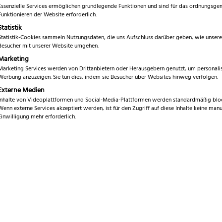
Essenzielle Services ermöglichen grundlegende Funktionen und sind für das ordnungsg
Funktionieren der Website erforderlich.
Statistik
Statistik-Cookies sammeln Nutzungsdaten, die uns Aufschluss darüber geben, wie unsere
Besucher mit unserer Website umgehen.
Marketing
Klingenlänge
Marketing Services werden von Drittanbietern oder Herausgebern genutzt, um personalis
Werbung anzuzeigen. Sie tun dies, indem sie Besucher über Websites hinweg verfolgen.
Externe Medien
Inhalte von Videoplattformen und Social-Media-Plattformen werden standardmäßig bloc
Wenn externe Services akzeptiert werden, ist für den Zugriff auf diese Inhalte keine manu
Einwilligung mehr erforderlich.
a Phoenix Hirschhorn
Eickhorn FK2000