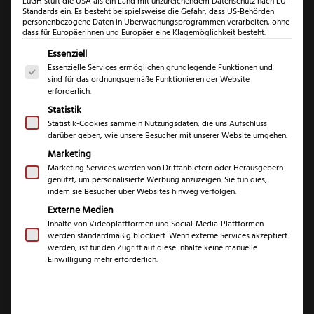
EuGH stuft die USA als ein Land mit unzureichendem Datenschutz nach EU-
Standards ein. Es besteht beispielsweise die Gefahr, dass US-Behörden
personenbezogene Daten in Überwachungsprogrammen verarbeiten, ohne
dass für Europäerinnen und Europäer eine Klagemöglichkeit besteht.
Es folgt eine Liste der Service-Gruppen, für die eine Einwil
Essenziell
Essenzielle Services ermöglichen grundlegende Funktionen und
sind für das ordnungsgemäße Funktionieren der Website
erforderlich.
Statistik
Statistik-Cookies sammeln Nutzungsdaten, die uns Aufschluss
darüber geben, wie unsere Besucher mit unserer Website umgehen.
Nesmuk Soul
Marketing
Gemüsemesser
Marketing Services werden von Drittanbietern oder Herausgebern
genutzt, um personalisierte Werbung anzuzeigen. Sie tun dies,
Mooreiche
indem sie Besucher über Websites hinweg verfolgen.
Externe Medien
Inhalte von Videoplattformen und Social-Media-Plattformen
€
324,99
werden standardmäßig blockiert. Wenn externe Services akzeptiert
werden, ist für den Zugriff auf diese Inhalte keine manuelle
Einwilligung mehr erforderlich.
inkl. 19 % MwSt.