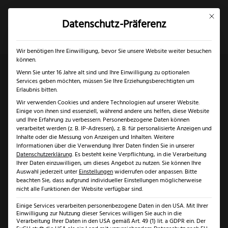
Mit dies
Datenschutz-Präferenz
×
✓
Gratis Schärfgutschein zu jedem Messer
Mein Konto
Suche
Wir benötigen Ihre Einwilligung, bevor Sie unsere Website weiter besuchen
können.
Wenn Sie unter 16 Jahre alt sind und Ihre Einwilligung zu optionalen
Services geben möchten, müssen Sie Ihre Erziehungsberechtigten um
Start
/
Solingen
/
Messer Solingen
/ Nesmuk Soul
Erlaubnis bitten.
Wir verwenden Cookies und andere Technologien auf unserer Website.
Gemüsemesser Mooreiche
Einige von ihnen sind essenziell, während andere uns helfen, diese Website
und Ihre Erfahrung zu verbessern.
Personenbezogene Daten können
verarbeitet werden (z. B. IP-Adressen), z. B. für personalisierte Anzeigen und
Inhalte oder die Messung von Anzeigen und Inhalten.
Weitere
Informationen über die Verwendung Ihrer Daten finden Sie in unserer
Datenschutzerklärung
.
Es besteht keine Verpflichtung, in die Verarbeitung
Ihrer Daten einzuwilligen, um dieses Angebot zu nutzen.
Sie können Ihre
Auswahl jederzeit unter
Einstellungen
widerrufen oder anpassen.
Bitte
beachten Sie, dass aufgrund individueller Einstellungen möglicherweise
nicht alle Funktionen der Website verfügbar sind.
Einige Services verarbeiten personenbezogene Daten in den USA. Mit Ihrer
Einwilligung zur Nutzung dieser Services willigen Sie auch in die
Verarbeitung Ihrer Daten in den USA gemäß Art. 49 (1) lit. a GDPR ein. Der