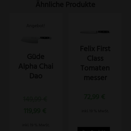
Ähnliche Produkte
Angebot!
Felix First
Güde
Class
Alpha Chai
Tomaten
Dao
messer
Bewertet
72,99
€
Ursprünglicher
149,99
€
mit
5.00
Preis
von 5
Aktueller
119,99
€
war:
inkl. 19 % MwSt.
Preis
149,99 €
ist:
inkl. 19 % MwSt.
119,99 €.