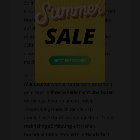
Solingen mit modernster Technologie.
Nesmuk entwickelt und fertigt
Messer mit
höchstmöglicher Schärfe
und setzt dabei
auf die besten Stahlsorten, Edel-
Materialien und Technologien, die in der
Schneidwarenindustrie noch nie zuvor
verwendet worden sind – und genau das
macht es Unterschied!
Alle Messer der
Solinger
Manufaktur
werden unter dem Anspruch
gefertigt,
in ihrer Schärfe nicht überboten
werden zu können und in jedem
Anwendungsbereich den feinst-
möglichen Schnitt zu ermöglichen. Durch
mehrjährige Erfahrung
entstehen
hochqualitative Produkte in Handarbeit
,