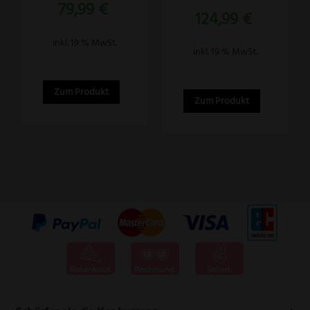
79,99
€
Bewertet
124,99
€
mit
5.00
von 5
inkl. 19 % MwSt.
inkl. 19 % MwSt.
Zum Produkt
Zum Produkt