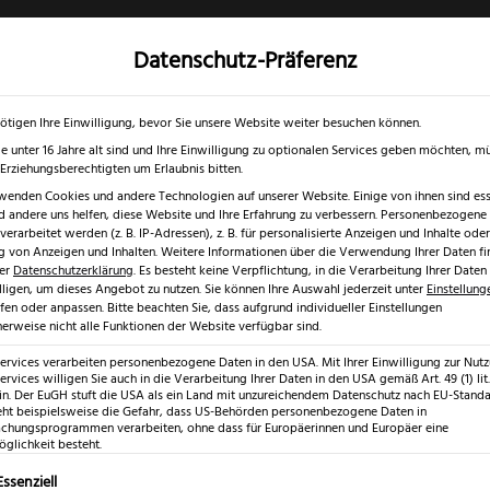
Datenschutz-Präferenz
✓
✓
0 % RABATT ☀️
Nur bis 17.08.2026
Gratis Schärfgutschein zu jedem Mess
gd- & Outdoormesser
Rasur & Nagelpflege
Scheren
Geschenk
ötigen Ihre Einwilligung, bevor Sie unsere Website weiter besuchen können.
e unter 16 Jahre alt sind und Ihre Einwilligung zu optionalen Services geben möchten, m
e Erziehungsberechtigten um Erlaubnis bitten.
wenden Cookies und andere Technologien auf unserer Website. Einige von ihnen sind esse
 andere uns helfen, diese Website und Ihre Erfahrung zu verbessern.
Personenbezogene
 Kochmesser Olive
erarbeitet werden (z. B. IP-Adressen), z. B. für personalisierte Anzeigen und Inhalte oder
 von Anzeigen und Inhalten.
Weitere Informationen über die Verwendung Ihrer Daten fi
rer
Datenschutzerklärung
.
Es besteht keine Verpflichtung, in die Verarbeitung Ihrer Daten
lligen, um dieses Angebot zu nutzen.
Sie können Ihre Auswahl jederzeit unter
Einstellung
fen oder anpassen.
Bitte beachten Sie, dass aufgrund individueller Einstellungen
erweise nicht alle Funktionen der Website verfügbar sind.
Herder Ete
Services verarbeiten personenbezogene Daten in den USA. Mit Ihrer Einwilligung zur Nut
ervices willigen Sie auch in die Verarbeitung Ihrer Daten in den USA gemäß Art. 49 (1) lit.
Kochmesser
n. Der EuGH stuft die USA als ein Land mit unzureichendem Datenschutz nach EU-Standar
eht beispielsweise die Gefahr, dass US-Behörden personenbezogene Daten in
hungsprogrammen verarbeiten, ohne dass für Europäerinnen und Europäer eine
Ursprü
€
glichkeit besteht.
119,99
89,99
Preis
lgt eine Liste der Service-Gruppen, für die eine Einwilligung erte
Essenziell