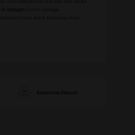
Profi- und Hobbyköche und alles was Sie für
in Solingen
. Durch ständige
roduktsortiments durch Kreierung neuer
Kostenlose Retoure