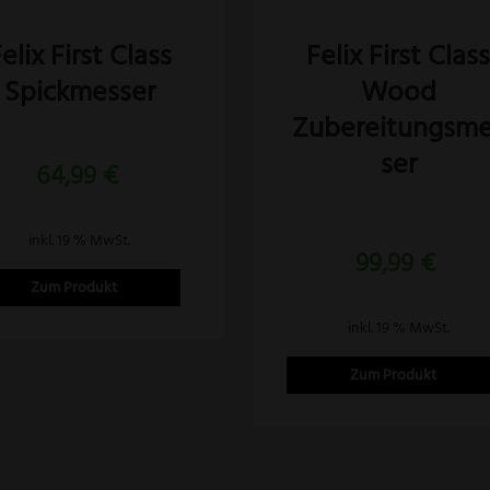
elix First Class
Felix First Clas
Spickmesser
Wood
Zubereitungsm
ser
64,99
€
Bewertet
inkl. 19 % MwSt.
mit
99,99
€
5.00
von 5
Zum Produkt
inkl. 19 % MwSt.
Zum Produkt