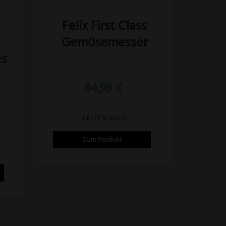
s
Felix First Class
Gemüsemesser
es
Bewertet
mit
64,99
€
5.00
von 5
inkl. 19 % MwSt.
Zum Produkt