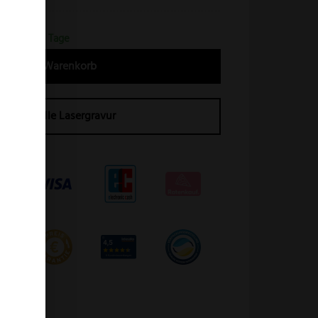
ein
erfrist 2-4 Tage
In den Warenkorb
Individuelle Lasergravur