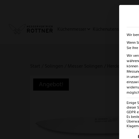
✓
SUMMER SALE: BIS ZU -5
Küchenmesser
Küchenutensilien
Ja
Wir ben
Wenn Si
Sie Ihr
Wir ver
während
Start
/
Solingen
/
Messer Solingen
/ Herder Eterno
können v
Messung
in unse
einzuwi
Angebot!
widerru
möglich
Einige 
dieser S
GDPR ei
Es best
Überwac
Klagemö
Es fo