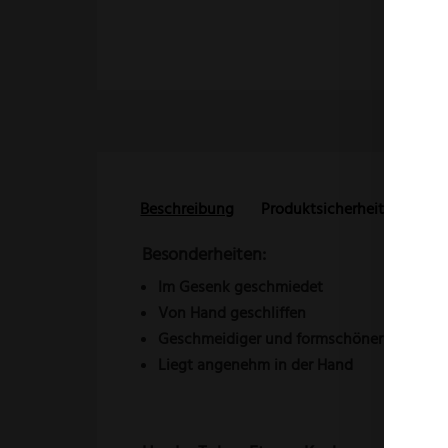
Beschreibung
Produktsicherheit
Reze
Besonderheiten:
Im Gesenk geschmiedet
Von Hand geschliffen
Geschmeidiger und formschöner Griff aus
Liegt angenehm in der Hand