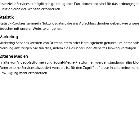
inkl. 19 % MwSt.
war:
Essenzielle Services ermöglichen grundlegende Funktionen und sind für das ordnungsg
Funktionieren der Website erforderlich.
119,99
Statistik
Marke
H
Statistik-Cookies sammeln Nutzungsdaten, die uns Aufschluss darüber geben, wie unsere
Besucher mit unserer Website umgehen.
Serie
T
Marketing
Klingenlänge
Marketing Services werden von Drittanbietern oder Herausgebern genutzt, um personalis
2
Werbung anzuzeigen. Sie tun dies, indem sie Besucher über Websites hinweg verfolgen.
Klingenhöhe
4
Externe Medien
Inhalte von Videoplattformen und Social-Media-Plattformen werden standardmäßig bloc
Gesamtlänge
Wenn externe Services akzeptiert werden, ist für den Zugriff auf diese Inhalte keine manu
3
Einwilligung mehr erforderlich.
Gewicht
1
Klingenmaterial
C
Schliff
B
Klingenhärte
5
Griffmaterial
O
Spülmaschinen geeignet