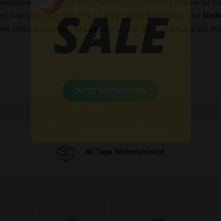
pezialisiert hat, fertigt die H. Herder verschiedenste Messer für 
n. Alle unter dem Siegel des Tukans gefertigte Messer sind
Made 
eine stetig steigende Produktqualität und die Erweiterung des P
60 Tage Widerrufsrecht