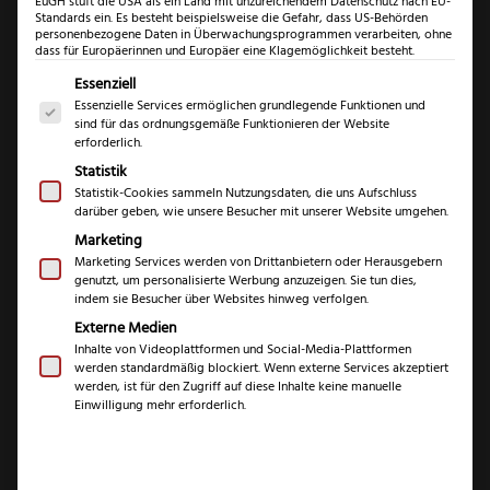
EuGH stuft die USA als ein Land mit unzureichendem Datenschutz nach EU-
Standards ein. Es besteht beispielsweise die Gefahr, dass US-Behörden
personenbezogene Daten in Überwachungsprogrammen verarbeiten, ohne
dass für Europäerinnen und Europäer eine Klagemöglichkeit besteht.
Es folgt eine Liste der Service-Gruppen, für die eine Einwil
Essenziell
Essenzielle Services ermöglichen grundlegende Funktionen und
sind für das ordnungsgemäße Funktionieren der Website
Güde
erforderlich.
Synchros
Statistik
Zubereitun
Statistik-Cookies sammeln Nutzungsdaten, die uns Aufschluss
darüber geben, wie unsere Besucher mit unserer Website umgehen.
Güde Synchros
Menge
Marketing
Zubereitungsmesse
Marketing Services werden von Drittanbietern oder Herausgebern
genutzt, um personalisierte Werbung anzuzeigen. Sie tun dies,
r
indem sie Besucher über Websites hinweg verfolgen.
Externe Medien
Inhalte von Videoplattformen und Social-Media-Plattformen
Ursprünglicher
Aktueller
€
€
228,99
184,99
werden standardmäßig blockiert. Wenn externe Services akzeptiert
Preis
Preis
werden, ist für den Zugriff auf diese Inhalte keine manuelle
Einwilligung mehr erforderlich.
inkl. 19 % MwSt.
war:
ist:
228,99 €
184,99 €.