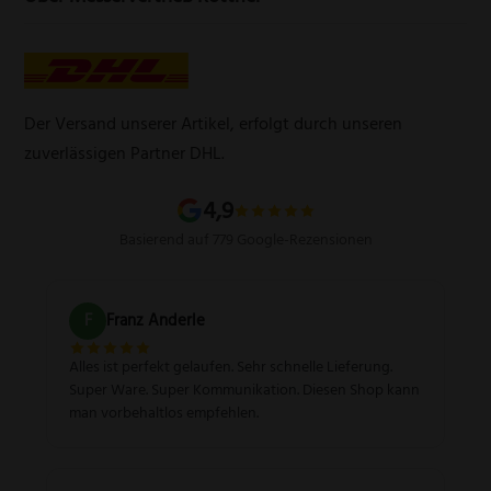
Widerrufsbelehrung
E-Mail:
info@messervertrieb-rottner.de
Lasergravur
Über uns
AGB
Werbegeschenke
Zahlungsarten
Produktsicherheitsverordnung
Schleifservice
Versandarten
Der Versand unserer Artikel, erfolgt durch unseren
Schärfgutschein einlösen
Wissenswertes über Messer
zuverlässigen Partner DHL.
Sitemap
4,9
Basierend auf 779 Google-Rezensionen
F
Franz Anderle
Alles ist perfekt gelaufen. Sehr schnelle Lieferung.
Super Ware. Super Kommunikation. Diesen Shop kann
man vorbehaltlos empfehlen.