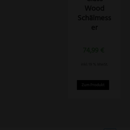
Wood
Schälmess
er
Bewertet
74,99
€
mit
5.00
von 5
inkl. 19 % MwSt.
Zum Produkt