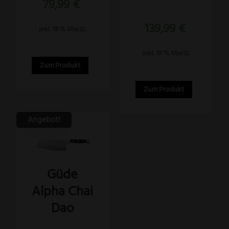
79,99
€
Bewertet
139,99
€
mit
inkl. 19 % MwSt.
5.00
von 5
inkl. 19 % MwSt.
Zum Produkt
Zum Produkt
Angebot!
Güde
Alpha Chai
Dao