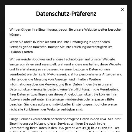
Mit dies
Datenschutz-Präferenz
×
✓
Gratis Schärfgutschein zu jedem Messer
Mein Konto
Suche
Wir benötigen Ihre Einwilligung, bevor Sie unsere Website weiter besuchen
können.
Wenn Sie unter 16 Jahre alt sind und Ihre Einwilligung zu optionalen
Services geben möchten, müssen Sie Ihre Erziehungsberechtigten um
Start
/
Solingen
/
Messer Solingen
/ Güde Synchros
Erlaubnis bitten.
Wir verwenden Cookies und andere Technologien auf unserer Website.
Zubereitungsmesser
Einige von ihnen sind essenziell, während andere uns helfen, diese Website
und Ihre Erfahrung zu verbessern.
Personenbezogene Daten können
verarbeitet werden (z. B. IP-Adressen), z. B. für personalisierte Anzeigen und
Angebot!
Inhalte oder die Messung von Anzeigen und Inhalten.
Weitere
Informationen über die Verwendung Ihrer Daten finden Sie in unserer
Datenschutzerklärung
.
Es besteht keine Verpflichtung, in die Verarbeitung
Ihrer Daten einzuwilligen, um dieses Angebot zu nutzen.
Sie können Ihre
Auswahl jederzeit unter
Einstellungen
widerrufen oder anpassen.
Bitte
beachten Sie, dass aufgrund individueller Einstellungen möglicherweise
nicht alle Funktionen der Website verfügbar sind.
Einige Services verarbeiten personenbezogene Daten in den USA. Mit Ihrer
Einwilligung zur Nutzung dieser Services willigen Sie auch in die
Verarbeitung Ihrer Daten in den USA gemäß Art. 49 (1) lit. a GDPR ein. Der