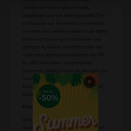
werden im Gesenk geschmiedet,
eisgehärtet und von Hand geschärft. Die
Griffschalen aus Olivenholz sind dreifach
vernietet und verleihen jedem Güde Alpha
Olive Kochmesser ein individuelles und
zeitloses Aussehen. Die Griffschalen der
Güde Serie Alpha Olive bestehen aus 100
bis 500 Jahre altem, ausgewählten
Olivenholz. Dadurch sind sie sehr hart und
robust. Diese Serie ist eine perfekte
×
Kombination aus historischem Holz und
traditioneller Schmiedekunst.
Firma GÜDE Solingen:
Geschmiedete Messer in höchster
Qualität und kleiner Stückzahl von Hand