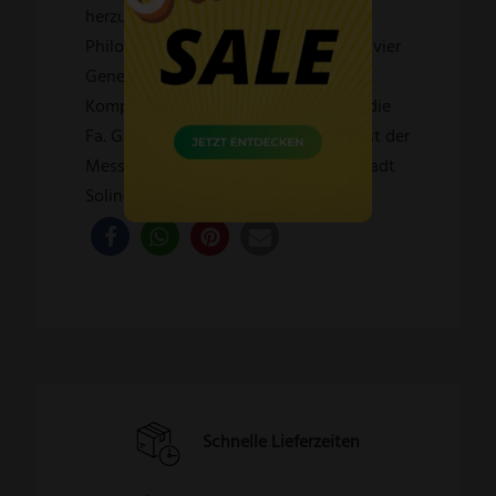
herzustellen, war, ist und bleibt die
Philosophie des Unternehmens – seit vier
Generationen und ohne jegliche
Kompromisse. Verpflichtet fühlt sich die
Fa. GÜDE der Jahrhunderte alten Kunst der
Messerherstellung, die den Ruf der Stadt
Solingen begründet hat.
Schnelle Lieferzeiten