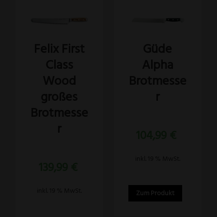
Felix First
Güde
Class
Alpha
Wood
Brotmesse
großes
r
Brotmesse
r
Bewertet
104,99
€
mit
5.00
von 5
Bewertet
inkl. 19 % MwSt.
139,99
€
mit
5.00
von 5
inkl. 19 % MwSt.
Zum Produkt