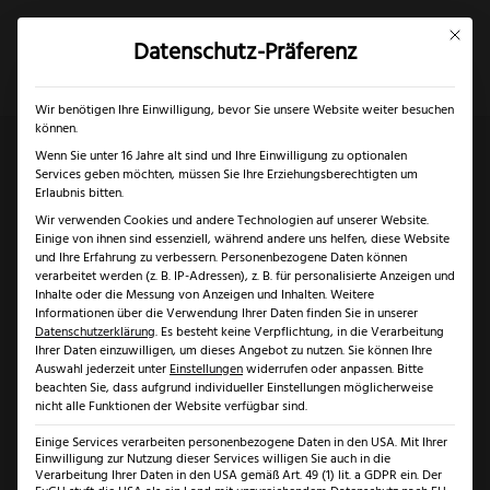
Mit dies
Datenschutz-Präferenz
×
✓
Gratis Schärfgutschein zu jedem Messer
Mein Konto
Suche
Wir benötigen Ihre Einwilligung, bevor Sie unsere Website weiter besuchen
können.
Wenn Sie unter 16 Jahre alt sind und Ihre Einwilligung zu optionalen
Services geben möchten, müssen Sie Ihre Erziehungsberechtigten um
Start
/
Solingen
/
Messer Solingen
/ Güde Alpha Olive
Erlaubnis bitten.
Wir verwenden Cookies und andere Technologien auf unserer Website.
Zubereitungsmesser
Einige von ihnen sind essenziell, während andere uns helfen, diese Website
und Ihre Erfahrung zu verbessern.
Personenbezogene Daten können
verarbeitet werden (z. B. IP-Adressen), z. B. für personalisierte Anzeigen und
Inhalte oder die Messung von Anzeigen und Inhalten.
Weitere
Informationen über die Verwendung Ihrer Daten finden Sie in unserer
Datenschutzerklärung
.
Es besteht keine Verpflichtung, in die Verarbeitung
Ihrer Daten einzuwilligen, um dieses Angebot zu nutzen.
Sie können Ihre
Auswahl jederzeit unter
Einstellungen
widerrufen oder anpassen.
Bitte
beachten Sie, dass aufgrund individueller Einstellungen möglicherweise
nicht alle Funktionen der Website verfügbar sind.
Einige Services verarbeiten personenbezogene Daten in den USA. Mit Ihrer
Einwilligung zur Nutzung dieser Services willigen Sie auch in die
Verarbeitung Ihrer Daten in den USA gemäß Art. 49 (1) lit. a GDPR ein. Der