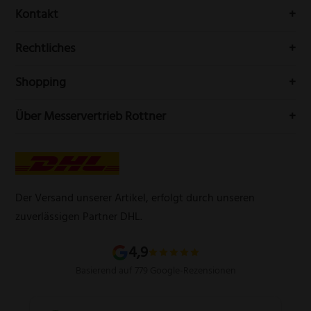
Erhalten Sie Neuigkeiten und aktuelle Trends rundum die
Kontakt
Messerwelt durch unseren Newsletter
Buchenstr. 3
Rechtliches
42699 Solingen
Impressum
Deutschland
Shopping
Datenschutzerklärung
Telefon:
(0212) 25089021
Mein Konto
Über Messervertrieb Rottner
Widerrufsbelehrung
E-Mail:
info@messervertrieb-rottner.de
Lasergravur
Über uns
AGB
Werbegeschenke
Zahlungsarten
Produktsicherheitsverordnung
Schleifservice
Versandarten
Der Versand unserer Artikel, erfolgt durch unseren
Schärfgutschein einlösen
Wissenswertes über Messer
zuverlässigen Partner DHL.
Sitemap
4,9
Basierend auf 779 Google-Rezensionen