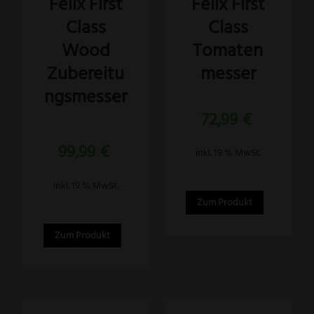
Felix First
Felix First
Class
Class
Wood
Tomaten
Zubereitu
messer
ngsmesser
72,99
€
Bewertet
99,99
€
mit
inkl. 19 % MwSt.
5.00
von 5
inkl. 19 % MwSt.
Zum Produkt
Zum Produkt