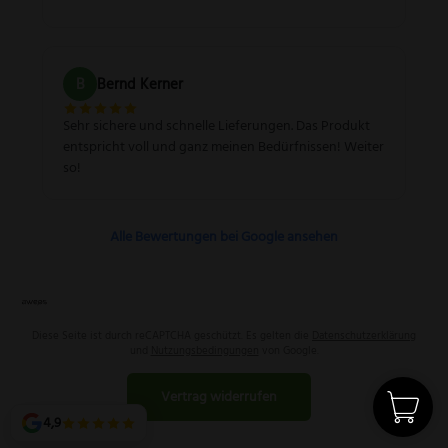
B
Bernd Kerner
Sehr sichere und schnelle Lieferungen. Das Produkt
entspricht voll und ganz meinen Bedürfnissen! Weiter
so!
Alle Bewertungen bei Google ansehen
Diese Seite ist durch reCAPTCHA geschützt. Es gelten die
Datenschutzerklärung
und
Nutzungsbedingungen
von Google.
Vertrag widerrufen
4,9