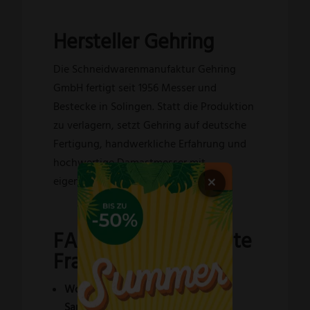
Hersteller Gehring
Die Schneidwarenmanufaktur Gehring
GmbH fertigt seit 1956 Messer und
Bestecke in Solingen. Statt die Produktion
zu verlagern, setzt Gehring auf deutsche
Fertigung, handwerkliche Erfahrung und
hochwertige Damastmesser mit
×
eigenständiger Materialästhetik.
FAQ – Häufig gestellte
Fragen
Wofür eignet sich das Gehring
Santokumesser Olive?