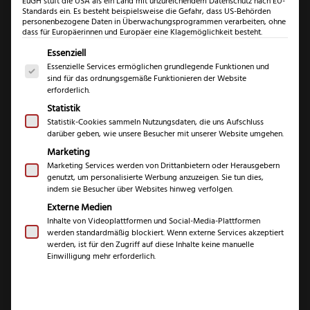
EuGH stuft die USA als ein Land mit unzureichendem Datenschutz nach EU-
Standards ein. Es besteht beispielsweise die Gefahr, dass US-Behörden
personenbezogene Daten in Überwachungsprogrammen verarbeiten, ohne
dass für Europäerinnen und Europäer eine Klagemöglichkeit besteht.
Es folgt eine Liste der Service-Gruppen, für die eine Einwil
Essenziell
Essenzielle Services ermöglichen grundlegende Funktionen und
sind für das ordnungsgemäße Funktionieren der Website
erforderlich.
Statistik
Statistik-Cookies sammeln Nutzungsdaten, die uns Aufschluss
darüber geben, wie unsere Besucher mit unserer Website umgehen.
Marketing
Marketing Services werden von Drittanbietern oder Herausgebern
Gehring
genutzt, um personalisierte Werbung anzuzeigen. Sie tun dies,
indem sie Besucher über Websites hinweg verfolgen.
Santokumesser
Externe Medien
Inhalte von Videoplattformen und Social-Media-Plattformen
Olive Damaststahl
werden standardmäßig blockiert. Wenn externe Services akzeptiert
werden, ist für den Zugriff auf diese Inhalte keine manuelle
Einwilligung mehr erforderlich.
(
8
Kundenrezensionen)
Bewertet mit
8
5.00
von 5,
€
€
84,99
139,99
basierend