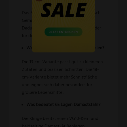
Das Messer eignet sich für Fisch, Fleisch,
Gemüse und feine Schneidarbeiten.
Dadurch ist es ein vielseitiger Allrounder
für die tägliche Küchenarbeit.
Welche Klingenlänge sollte ich wählen?
Die 13-cm-Variante passt gut zu kleineren
Zutaten und präzisen Schnitten. Die 18-
cm-Variante bietet mehr Schnittfläche
und eignet sich daher besonders für
größere Lebensmittel.
Was bedeutet 65 Lagen Damaststahl?
Die Klinge besitzt einen VG10-Kern und
beidseitige Damast-Außenlagen.