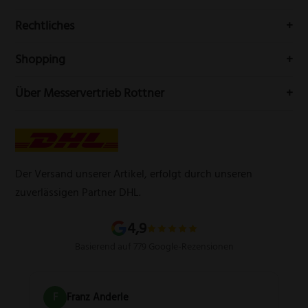
Messerwelt durch unseren Newsletter
Buchenstr. 3
Rechtliches
42699 Solingen
Impressum
Deutschland
Shopping
Datenschutzerklärung
Telefon:
(0212) 25089021
Mein Konto
Über Messervertrieb Rottner
Widerrufsbelehrung
E-Mail:
info@messervertrieb-rottner.de
Lasergravur
Über uns
AGB
Werbegeschenke
Zahlungsarten
Produktsicherheitsverordnung
Schleifservice
Versandarten
Der Versand unserer Artikel, erfolgt durch unseren
Schärfgutschein einlösen
Wissenswertes über Messer
zuverlässigen Partner DHL.
Sitemap
4,9
Basierend auf 779 Google-Rezensionen
F
Franz Anderle