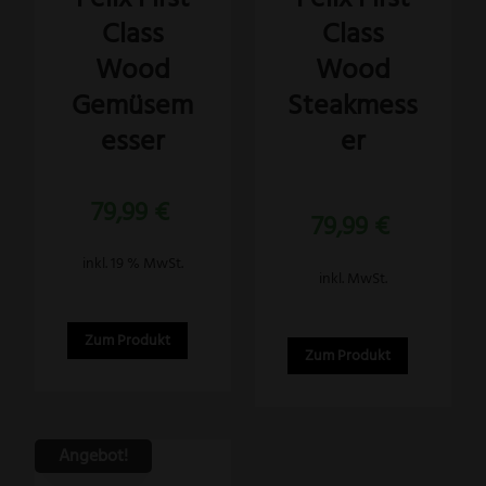
Class
Class
Varianten
auf.
Wood
Wood
Die
Gemüsem
Steakmess
Optionen
esser
er
können
auf
der
79,99
€
Bewertet
79,99
€
mit
Produktseite
5.00
von 5
gewählt
inkl. 19 % MwSt.
inkl. MwSt.
werden
Zum Produkt
Zum Produkt
Angebot!