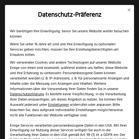
Mit dies
Datenschutz-Präferenz
×
✓
Gratis Schärfgutschein zu jedem Messer
Mein Konto
Suche
Wir benötigen Ihre Einwilligung, bevor Sie unsere Website weiter besuchen
können.
Wenn Sie unter 16 Jahre alt sind und Ihre Einwilligung zu optionalen
Services geben möchten, müssen Sie Ihre Erziehungsberechtigten um
Start
/
Solingen
/
Damastmesser Solingen
/ Gehring
Erlaubnis bitten.
Wir verwenden Cookies und andere Technologien auf unserer Website.
Santokumesser Olive Damaststahl
Einige von ihnen sind essenziell, während andere uns helfen, diese Website
und Ihre Erfahrung zu verbessern.
Personenbezogene Daten können
verarbeitet werden (z. B. IP-Adressen), z. B. für personalisierte Anzeigen und
Angebot!
Inhalte oder die Messung von Anzeigen und Inhalten.
Weitere
Informationen über die Verwendung Ihrer Daten finden Sie in unserer
Datenschutzerklärung
.
Es besteht keine Verpflichtung, in die Verarbeitung
Ihrer Daten einzuwilligen, um dieses Angebot zu nutzen.
Sie können Ihre
Auswahl jederzeit unter
Einstellungen
widerrufen oder anpassen.
Bitte
beachten Sie, dass aufgrund individueller Einstellungen möglicherweise
nicht alle Funktionen der Website verfügbar sind.
Einige Services verarbeiten personenbezogene Daten in den USA. Mit Ihrer
Einwilligung zur Nutzung dieser Services willigen Sie auch in die
Verarbeitung Ihrer Daten in den USA gemäß Art. 49 (1) lit. a GDPR ein. Der