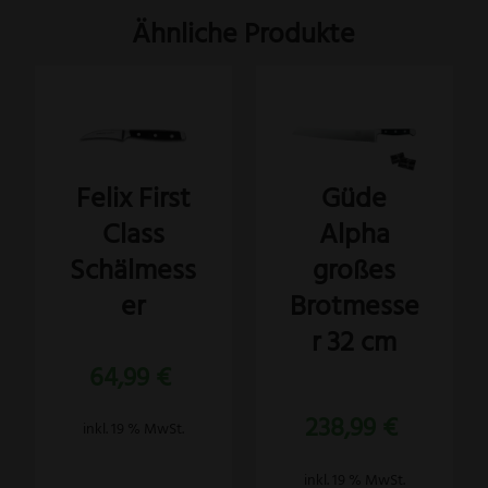
Ähnliche Produkte
Felix First
Güde
Class
Alpha
Schälmess
großes
er
Brotmesse
r 32 cm
64,99
€
Bewertet
238,99
€
mit
inkl. 19 % MwSt.
5.00
von 5
inkl. 19 % MwSt.