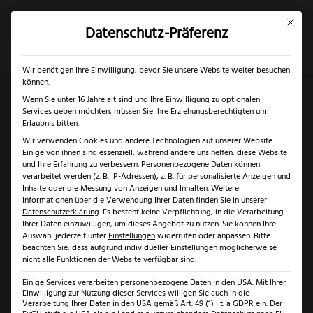
Mit dies
Datenschutz-Präferenz
×
✓
Gratis Schärfgutschein zu jedem Messer
Mein Konto
Suche
Wir benötigen Ihre Einwilligung, bevor Sie unsere Website weiter besuchen
können.
Wenn Sie unter 16 Jahre alt sind und Ihre Einwilligung zu optionalen
Services geben möchten, müssen Sie Ihre Erziehungsberechtigten um
Start
/
Solingen
/
Messer Solingen
/ Felix First Class
Erlaubnis bitten.
Wir verwenden Cookies und andere Technologien auf unserer Website.
Wood Tranchierbesteck
Einige von ihnen sind essenziell, während andere uns helfen, diese Website
und Ihre Erfahrung zu verbessern.
Personenbezogene Daten können
verarbeitet werden (z. B. IP-Adressen), z. B. für personalisierte Anzeigen und
Inhalte oder die Messung von Anzeigen und Inhalten.
Weitere
Informationen über die Verwendung Ihrer Daten finden Sie in unserer
Datenschutzerklärung
.
Es besteht keine Verpflichtung, in die Verarbeitung
Ihrer Daten einzuwilligen, um dieses Angebot zu nutzen.
Sie können Ihre
Auswahl jederzeit unter
Einstellungen
widerrufen oder anpassen.
Bitte
beachten Sie, dass aufgrund individueller Einstellungen möglicherweise
nicht alle Funktionen der Website verfügbar sind.
Einige Services verarbeiten personenbezogene Daten in den USA. Mit Ihrer
Einwilligung zur Nutzung dieser Services willigen Sie auch in die
Verarbeitung Ihrer Daten in den USA gemäß Art. 49 (1) lit. a GDPR ein. Der