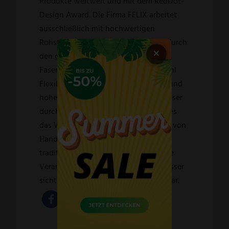
Produkte weltweit und mit dem RedDot-
Design Award. Die Firma FELIX arbeitet
ausschließlich mit hochwertigen
Rohstoffen. Die Klingen garantieren durch
×
den gleichmäßigen und dichten
Faserverlauf der Mikrostruktur im Stahl
Flexibilität, Korrosionsbeständigkeit und
hohe Schnitthaltigkeit. Ein FELIX-Messer
durchläuft ca. 45 Arbeitsschritte, bis es
das Werk verlässt. Die meisten davon von
Hand. Das komplexe Wissen um
traditionelle Fertigung und die präzise
Verarbeitung sind in jedem FELIX-Messer
sichtbar. Vor allem aber sind sie fühlbar.