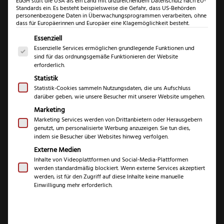
EuGH stuft die USA als ein Land mit unzureichendem Datenschutz nach EU-
Standards ein. Es besteht beispielsweise die Gefahr, dass US-Behörden
personenbezogene Daten in Überwachungsprogrammen verarbeiten, ohne
dass für Europäerinnen und Europäer eine Klagemöglichkeit besteht.
Es folgt eine Liste der Service-Gruppen, für die eine Einwil
Essenziell
Essenzielle Services ermöglichen grundlegende Funktionen und
sind für das ordnungsgemäße Funktionieren der Website
erforderlich.
Statistik
Statistik-Cookies sammeln Nutzungsdaten, die uns Aufschluss
darüber geben, wie unsere Besucher mit unserer Website umgehen.
Marketing
Marketing Services werden von Drittanbietern oder Herausgebern
Felix First Class
genutzt, um personalisierte Werbung anzuzeigen. Sie tun dies,
indem sie Besucher über Websites hinweg verfolgen.
Wood
Externe Medien
Inhalte von Videoplattformen und Social-Media-Plattformen
Tranchierbesteck
werden standardmäßig blockiert. Wenn externe Services akzeptiert
werden, ist für den Zugriff auf diese Inhalte keine manuelle
Einwilligung mehr erforderlich.
€
289,99
inkl. 19 % MwSt.