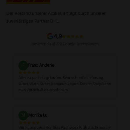
Zahlungsarten
Produktsicherheitsverordnung
Schleifservice
Versandarten
Der Versand unserer Artikel, erfolgt durch unseren
Schärfgutschein einlösen
Wissenswertes über Messer
zuverlässigen Partner DHL.
Sitemap
4,9
Basierend auf 779 Google-Rezensionen
F
Franz Anderle
Alles ist perfekt gelaufen. Sehr schnelle Lieferung.
Super Ware. Super Kommunikation. Diesen Shop kann
man vorbehaltlos empfehlen.
M
Monika Lu
Wir haben zwei 4er-Sets Fachwerk Frühstücksmesser