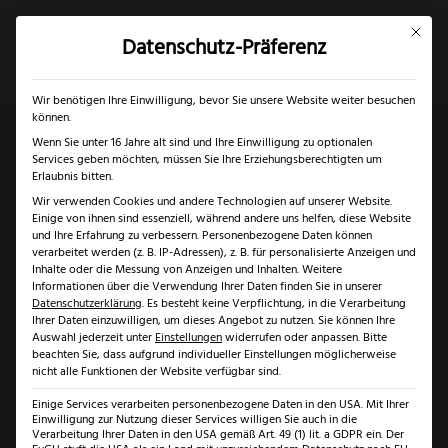
Mit dies
Datenschutz-Präferenz
×
✓
Gratis Schärfgutschein zu jedem Messer
Mein Konto
Suche
Wir benötigen Ihre Einwilligung, bevor Sie unsere Website weiter besuchen
können.
Wenn Sie unter 16 Jahre alt sind und Ihre Einwilligung zu optionalen
Services geben möchten, müssen Sie Ihre Erziehungsberechtigten um
Start
/
Solingen
/
Kochmesser Solingen
/ Felix First
Erlaubnis bitten.
Wir verwenden Cookies und andere Technologien auf unserer Website.
Class Wood Kochmesser mit Fingerschutz
Einige von ihnen sind essenziell, während andere uns helfen, diese Website
und Ihre Erfahrung zu verbessern.
Personenbezogene Daten können
verarbeitet werden (z. B. IP-Adressen), z. B. für personalisierte Anzeigen und
Angebot!
Inhalte oder die Messung von Anzeigen und Inhalten.
Weitere
Informationen über die Verwendung Ihrer Daten finden Sie in unserer
Datenschutzerklärung
.
Es besteht keine Verpflichtung, in die Verarbeitung
Ihrer Daten einzuwilligen, um dieses Angebot zu nutzen.
Sie können Ihre
Auswahl jederzeit unter
Einstellungen
widerrufen oder anpassen.
Bitte
beachten Sie, dass aufgrund individueller Einstellungen möglicherweise
nicht alle Funktionen der Website verfügbar sind.
Einige Services verarbeiten personenbezogene Daten in den USA. Mit Ihrer
Einwilligung zur Nutzung dieser Services willigen Sie auch in die
Verarbeitung Ihrer Daten in den USA gemäß Art. 49 (1) lit. a GDPR ein. Der