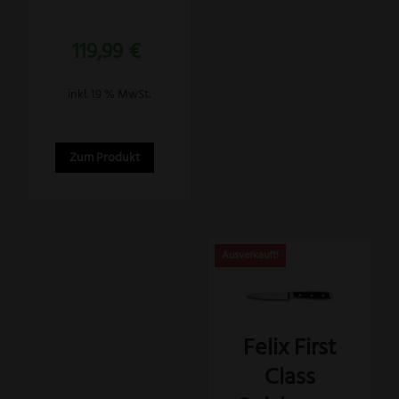
Bewertet
119,99
€
mit
5.00
von 5
inkl. 19 % MwSt.
Zum Produkt
Felix First
Class