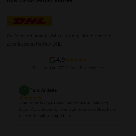
Über Messervertrieb Rottner
Widerrufsbelehrung
E-Mail:
info@messervertrieb-rottner.de
Lasergravur
Über uns
AGB
Werbegeschenke
Zahlungsarten
Produktsicherheitsverordnung
Schleifservice
Versandarten
Der Versand unserer Artikel, erfolgt durch unseren
Schärfgutschein einlösen
Wissenswertes über Messer
zuverlässigen Partner DHL.
Sitemap
4,9
Basierend auf 779 Google-Rezensionen
F
Franz Anderle
Alles ist perfekt gelaufen. Sehr schnelle Lieferung.
Super Ware. Super Kommunikation. Diesen Shop kann
man vorbehaltlos empfehlen.