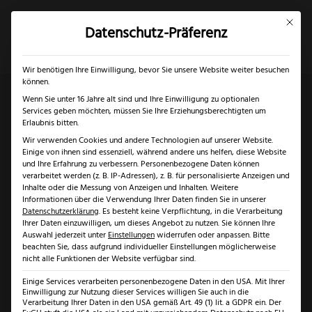
Mit dies
Datenschutz-Präferenz
×
✓
Gratis Schärfgutschein zu jedem Messer
Mein Konto
Suche
Wir benötigen Ihre Einwilligung, bevor Sie unsere Website weiter besuchen
können.
Wenn Sie unter 16 Jahre alt sind und Ihre Einwilligung zu optionalen
Services geben möchten, müssen Sie Ihre Erziehungsberechtigten um
Start
/
Solingen
/
Messer Solingen
/ Felix First Class
Erlaubnis bitten.
Wir verwenden Cookies und andere Technologien auf unserer Website.
Spickmesser
Einige von ihnen sind essenziell, während andere uns helfen, diese Website
und Ihre Erfahrung zu verbessern.
Personenbezogene Daten können
verarbeitet werden (z. B. IP-Adressen), z. B. für personalisierte Anzeigen und
Inhalte oder die Messung von Anzeigen und Inhalten.
Weitere
Informationen über die Verwendung Ihrer Daten finden Sie in unserer
Datenschutzerklärung
.
Es besteht keine Verpflichtung, in die Verarbeitung
Ihrer Daten einzuwilligen, um dieses Angebot zu nutzen.
Sie können Ihre
Auswahl jederzeit unter
Einstellungen
widerrufen oder anpassen.
Bitte
beachten Sie, dass aufgrund individueller Einstellungen möglicherweise
nicht alle Funktionen der Website verfügbar sind.
Einige Services verarbeiten personenbezogene Daten in den USA. Mit Ihrer
Einwilligung zur Nutzung dieser Services willigen Sie auch in die
Verarbeitung Ihrer Daten in den USA gemäß Art. 49 (1) lit. a GDPR ein. Der