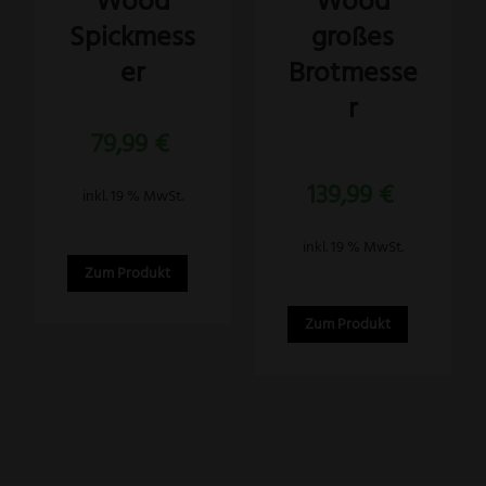
Wood
Wood
Spickmess
großes
er
Brotmesse
r
79,99
€
Bewertet
139,99
€
mit
inkl. 19 % MwSt.
5.00
von 5
inkl. 19 % MwSt.
Zum Produkt
Zum Produkt