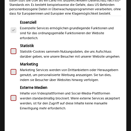
EuGH stuft die USA als ein Land mit unzureichendem Datenschutz nach EU-
Standards ein. Es besteht beispielsweise die Gefahr, dass US-Behörden
personenbezogene Daten in Überwachungsprogrammen verarbeiten, ohne
dass für Europäerinnen und Europäer eine Klagemöglichkeit besteht.
Es folgt eine Liste der Service-Gruppen, für die eine Einwil
Essenziell
Essenzielle Services ermöglichen grundlegende Funktionen und
sind für das ordnungsgemäße Funktionieren der Website
erforderlich.
Statistik
Statistik-Cookies sammeln Nutzungsdaten, die uns Aufschluss
darüber geben, wie unsere Besucher mit unserer Website umgehen.
Felix First Class
Marketing
Spickmesser
Marketing Services werden von Drittanbietern oder Herausgebern
genutzt, um personalisierte Werbung anzuzeigen. Sie tun dies,
indem sie Besucher über Websites hinweg verfolgen.
€
64,99
Externe Medien
Inhalte von Videoplattformen und Social-Media-Plattformen
werden standardmäßig blockiert. Wenn externe Services akzeptiert
inkl. 19 % MwSt.
werden, ist für den Zugriff auf diese Inhalte keine manuelle
Einwilligung mehr erforderlich.
Marke
Felix