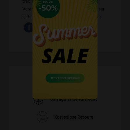
traditionelle Fertigung und die präzise
Verarbeitung sind in jedem FELIX-Messer
sichtbar. Vor allem aber sind sie fühlbar.
Schnelle Lieferzeiten
60 Tage Widerrufsrecht
Kostenlose Retoure