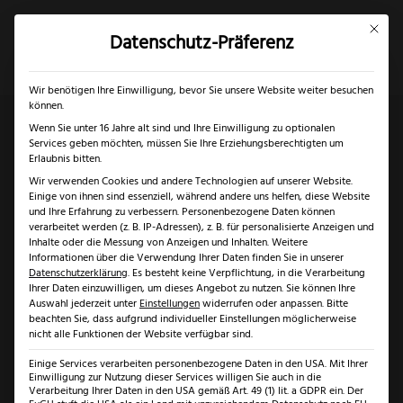
Mit dies
Datenschutz-Präferenz
×
✓
Gratis Schärfgutschein zu jedem Messer
Mein Konto
Suche
Wir benötigen Ihre Einwilligung, bevor Sie unsere Website weiter besuchen
können.
Wenn Sie unter 16 Jahre alt sind und Ihre Einwilligung zu optionalen
Services geben möchten, müssen Sie Ihre Erziehungsberechtigten um
Start
/
Solingen
/
Messer Solingen
/ Fachwerk kleines
Erlaubnis bitten.
Wir verwenden Cookies und andere Technologien auf unserer Website.
Gemüsemesser Buche
Einige von ihnen sind essenziell, während andere uns helfen, diese Website
und Ihre Erfahrung zu verbessern.
Personenbezogene Daten können
verarbeitet werden (z. B. IP-Adressen), z. B. für personalisierte Anzeigen und
Inhalte oder die Messung von Anzeigen und Inhalten.
Weitere
Informationen über die Verwendung Ihrer Daten finden Sie in unserer
Datenschutzerklärung
.
Es besteht keine Verpflichtung, in die Verarbeitung
Ihrer Daten einzuwilligen, um dieses Angebot zu nutzen.
Sie können Ihre
Auswahl jederzeit unter
Einstellungen
widerrufen oder anpassen.
Bitte
beachten Sie, dass aufgrund individueller Einstellungen möglicherweise
nicht alle Funktionen der Website verfügbar sind.
Einige Services verarbeiten personenbezogene Daten in den USA. Mit Ihrer
Einwilligung zur Nutzung dieser Services willigen Sie auch in die
Verarbeitung Ihrer Daten in den USA gemäß Art. 49 (1) lit. a GDPR ein. Der