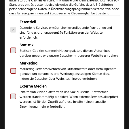
EuGH stuft die USA als ein Land mit unzureichendem Datenschutz nach EU-
Standards ein. Es besteht beispielsweise die Gefahr, dass US-Behörden
personenbezogene Daten in Überwachungsprogrammen verarbeiten, ohne
dass für Europäerinnen und Europäer eine Klagemöglichkeit besteht.
Es folgt eine Liste der Service-Gruppen, für die eine Einwil
Essenziell
Essenzielle Services ermöglichen grundlegende Funktionen und
sind für das ordnungsgemäße Funktionieren der Website
erforderlich.
Statistik
Statistik-Cookies sammeln Nutzungsdaten, die uns Aufschluss
darüber geben, wie unsere Besucher mit unserer Website umgehen.
Marketing
Marketing Services werden von Drittanbietern oder Herausgebern
genutzt, um personalisierte Werbung anzuzeigen. Sie tun dies,
indem sie Besucher über Websites hinweg verfolgen.
Externe Medien
Fachwerk kleines
Inhalte von Videoplattformen und Social-Media-Plattformen
werden standardmäßig blockiert. Wenn externe Services akzeptiert
Gemüsemesser
werden, ist für den Zugriff auf diese Inhalte keine manuelle
Einwilligung mehr erforderlich.
Buche
€
€
9,99
15,99
–