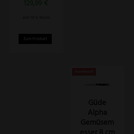
Aktueller
129,99
€
war:
Preis
150,99 €
ist:
inkl. 19 % MwSt.
129,99 €.
Zum Produkt
Güde
Alpha
Gemüsem
esser 8 cm