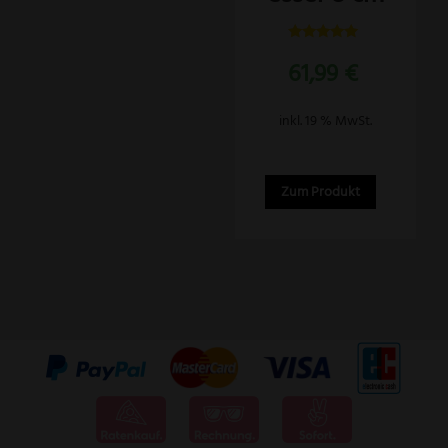
Bewertet
61,99
€
mit
5.00
von 5
inkl. 19 % MwSt.
Zum Produkt