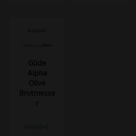
Angebot!
Güde
Alpha
Olive
Brotmesse
r
Bewertet
Ursprünglicher
150,99
€
mit
5.00
Preis
von 5