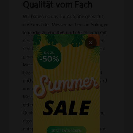
Qualität vom Fach
Wir haben es uns zur Aufgabe gemacht,
die Kunst des Messermachens in Solingen
lebendig zu erhalten und gleichzeitig mit
×
neuesten Technologien und Materialien
den hohen Ansprüchen unserer Kunden
gerecht zu werden. Unsere Fachwerk-
Messer sind bekannt für ihre
beeindruckende Schärfe, Langlebigkeit
und Ästhetik. Jedes einzelne Messer wird
von unseren hochqualifizierten
Messermachern liebevoll von Hand
gefertigt und durchläuft strenge
Qualitätskontrollen, um sicherzustellen,
dass es unseren hohen Standards
entspricht. Dabei verbinden wir gekonnt