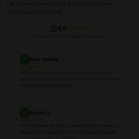
Versandarten
Der Versand unserer Artikel, erfolgt durch unseren
Schärfgutschein einlösen
Wissenswertes über Messer
zuverlässigen Partner DHL.
Sitemap
4,9
Basierend auf 779 Google-Rezensionen
F
Franz Anderle
Alles ist perfekt gelaufen. Sehr schnelle Lieferung.
Super Ware. Super Kommunikation. Diesen Shop kann
man vorbehaltlos empfehlen.
M
Monika Lu
Wir haben zwei 4er-Sets Fachwerk Frühstücksmesser
gekauft. Die sind perfekt. Brote schmieren, schneiden