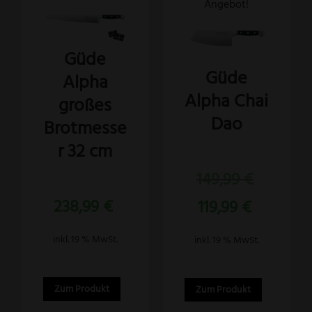
Angebot!
Güde
Güde
Alpha
Alpha Chai
großes
Dao
Brotmesse
r 32 cm
Bewertet
Ursprünglich
149,99
€
mit
5.00
Preis
Bewertet
von 5
Aktueller
238,99
€
mit
119,99
€
war:
5.00
Preis
von 5
149,99 €
ist:
inkl. 19 % MwSt.
inkl. 19 % MwSt.
119,99 €.
Zum Produkt
Zum Produkt