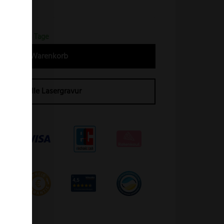
ein
erfrist 2-4 Tage
In den Warenkorb
Individuelle Lasergravur