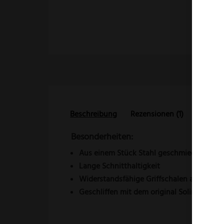
Beschreibung
Rezensionen (1)
Besonderheiten:
Aus einem Stück Stahl geschmiedet
Lange Schnitthaltigkeit
Widerstandsfähige Griffschalen aus Pfla
Geschliffen mit dem original Solinger Dün