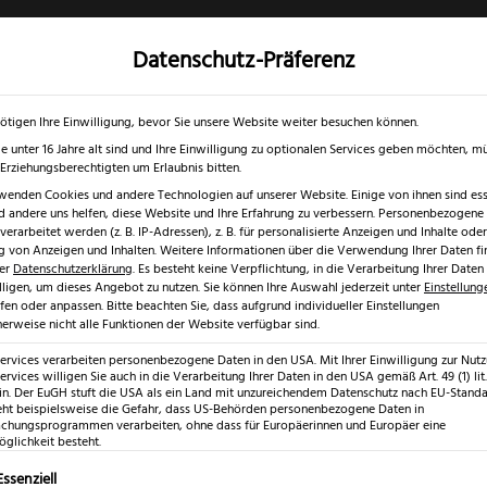
Datenschutz-Präferenz
✓
✓
0 % RABATT ☀️
Nur bis 17.08.2026
Gratis Schärfgutschein zu jedem Mess
gd- & Outdoormesser
Rasur & Nagelpflege
Scheren
Geschenk
ötigen Ihre Einwilligung, bevor Sie unsere Website weiter besuchen können.
e unter 16 Jahre alt sind und Ihre Einwilligung zu optionalen Services geben möchten, m
e Erziehungsberechtigten um Erlaubnis bitten.
wenden Cookies und andere Technologien auf unserer Website. Einige von ihnen sind esse
 andere uns helfen, diese Website und Ihre Erfahrung zu verbessern.
Personenbezogene
 Qualität aus Tradition
/ Windmühlenmesser K1 Gemüsemesser 
erarbeitet werden (z. B. IP-Adressen), z. B. für personalisierte Anzeigen und Inhalte oder
 von Anzeigen und Inhalten.
Weitere Informationen über die Verwendung Ihrer Daten fi
rer
Datenschutzerklärung
.
Es besteht keine Verpflichtung, in die Verarbeitung Ihrer Daten
lligen, um dieses Angebot zu nutzen.
Sie können Ihre Auswahl jederzeit unter
Einstellung
fen oder anpassen.
Bitte beachten Sie, dass aufgrund individueller Einstellungen
erweise nicht alle Funktionen der Website verfügbar sind.
Windmühle
Services verarbeiten personenbezogene Daten in den USA. Mit Ihrer Einwilligung zur Nut
ervices willigen Sie auch in die Verarbeitung Ihrer Daten in den USA gemäß Art. 49 (1) lit.
Gemüsemes
n. Der EuGH stuft die USA als ein Land mit unzureichendem Datenschutz nach EU-Standar
eht beispielsweise die Gefahr, dass US-Behörden personenbezogene Daten in
hungsprogrammen verarbeiten, ohne dass für Europäerinnen und Europäer eine
glichkeit besteht.
(
1
Kundenr
lgt eine Liste der Service-Gruppen, für die eine Einwilligung erte
Essenziell
Bewertet mit
1