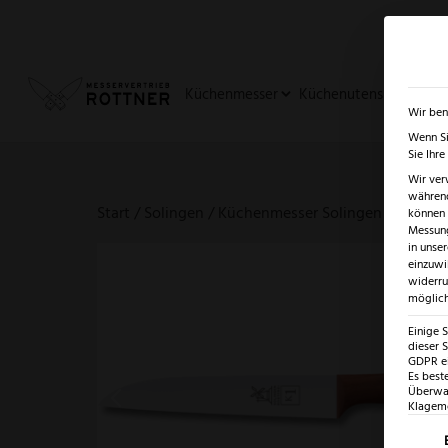
✓
SUMMER SALE: BIS ZU -5
Küchenmesser
Küchenutensilien
Ja
Wir ben
Wenn Si
Sie Ihr
Wir ver
während
Start
/
Solingen
/
Küchenmesser Solingen – erlesene
können v
Messung
in unse
einzuwi
widerru
möglich
Einige 
dieser S
GDPR ei
Es best
Überwac
Klagemö
Es fo