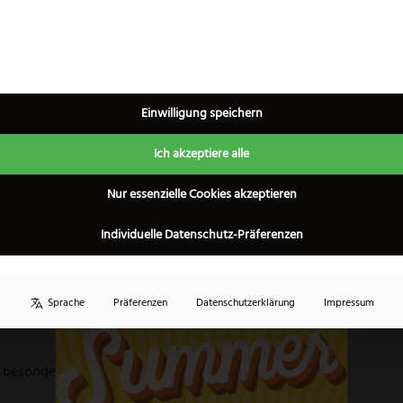
ern der Windmühle. Es hat einen verlängerten, gut ausbalancier
 Pflaumenbaumes ist hart, knorrig und oft mit Ästen durchsetzt.
nuancenreiche Farbmaserung reicht von hellbraun-rosa bis dunkel
Einwilligung speichern
und hohem Gebrauchswert.
Ich akzeptiere alle
×
Nur essenzielle Cookies akzeptieren
sich durch verschiedene außergewöhnliche Produkteigenschaften
Individuelle Datenschutz-Präferenzen
en Klingen wird ein Stahl mit einem Kohlenstoffgehalt von 0,7%,
ie gewünschte Rostbeständigkeit, zum anderen aber auch die auß
 beschert.
Sprache
Präferenzen
Datenschutzerklärung
Impressum
ehaltes kann es auch bei den rostfreien Messern zu einer ganz l
 besonderen Materials.