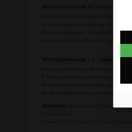
Windmühlenmesser K1 Gemüsemesser
Dieses Küchenmesser gehört zu den Kochmess
in der Hand gleichermaßen gut. Das Holz des
Widerstandsfähigkeit. Seine wunderschöne, 
außergewöhnlichem Charakter, Schönheit 
Windmühlenmesser – K – Serie:
Die neuen Kochmesser der K-Serie zeichnen 
K-Serie eine Härte von 60 HRC auf. Bei dies
14,5% verwendet. Dies bedingt zum einen d
die den Klingen eine lange Schnitthaltigkeit
Anmerkung:
Aufgrund des hohen Kohlenstoffg
Nebelschleiers
kommen, es ist ein typisches Zeichen dieses