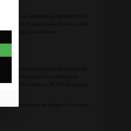
ten Griff und schneidet auf dem Brett und
 Es ist sehr dicht gewachsen und von großer
braun-violett. Ein Holz von
 aus. Grundsätzlich weisen die Klingen der
 kombiniert mit einem Chrom-Gehalt von
erordentliche Härte von 60 HRC (Rockwell),
eichten Verfärbung der Klinge in Form eines