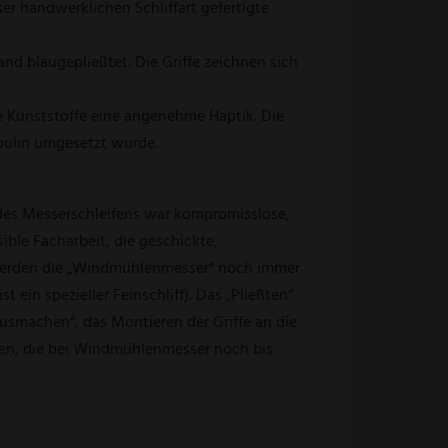
ser handwerklichen Schliffart gefertigte
Hand blaugepließtet. Die Griffe zeichnen sich
 Kunststoffe eine angenehme Haptik. Die
oulin umgesetzt wurde.
 des Messerschleifens war kompromisslose,
sible Facharbeit, die geschickte,
 werden die „Windmühlenmesser“ noch immer
 ein spezieller Feinschliff). Das „Pließten“
usmachen“, das Montieren der Griffe an die
rken, die bei Windmühlenmesser noch bis