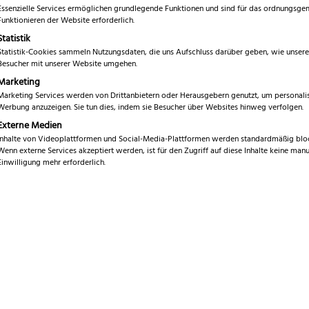
5.00
von 5,
Essenzielle Services ermöglichen grundlegende Funktionen und sind für das ordnungsg
€
79,99
basierend
Funktionieren der Website erforderlich.
auf
Statistik
Kundenbewe
inkl. 19 % MwSt.
rtung
Statistik-Cookies sammeln Nutzungsdaten, die uns Aufschluss darüber geben, wie unsere
Besucher mit unserer Website umgehen.
Marke
Marketing
W
Marketing Services werden von Drittanbietern oder Herausgebern genutzt, um personalis
Serie
Werbung anzuzeigen. Sie tun dies, indem sie Besucher über Websites hinweg verfolgen.
K
Externe Medien
Klingenlänge
9
Inhalte von Videoplattformen und Social-Media-Plattformen werden standardmäßig bloc
Wenn externe Services akzeptiert werden, ist für den Zugriff auf diese Inhalte keine manu
Gesamtlänge
Einwilligung mehr erforderlich.
2
Gewicht
31
Klingenmaterial
C
Nieten
A
Schliff
S
Griffmaterial
P