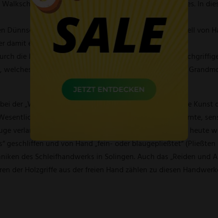
 Walkschliff“, einer Sonderform des Solinger Dünnschliffes. In die
en Dünnschliffes auf. Natürlich sind die Klingen traditionell von 
er damit einhergehenden
ch die Materialien wie heimische Naturhölzer und weichgriffige
 K, welches im Jahr 2003 zum ersten Mal beim Brotmesser Grandm
 bei der „Windmühle“ eine maßgebliche Rolle gespielt. Die Kunst
Wesentlichen nichts verändert. Es ist eine langjährig erlernte, sen
Auge verlangt. Im Gegensatz zu den meisten Messern von heute
 geschliffen und von Hand „fein- oder blaugepließtet“ (Pließten ist
hniken des Schleifhandwerks in Solingen. Auch das „Reiden und A
eren der Holzgriffe aus der freien Hand zählen zu diesen Handwe