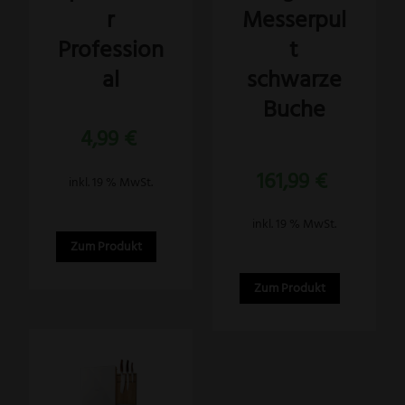
Messerpul
r
t
Profession
schwarze
al
Buche
4,99
€
Bewertet
161,99
€
mit
inkl. 19 % MwSt.
4.00
von 5
inkl. 19 % MwSt.
Zum Produkt
Zum Produkt