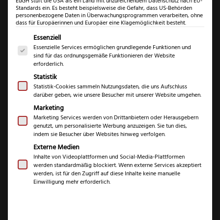
EuGH stuft die USA als ein Land mit unzureichendem Datenschutz nach EU-
Standards ein. Es besteht beispielsweise die Gefahr, dass US-Behörden
Triangle
personenbezogene Daten in Überwachungsprogrammen verarbeiten, ohne
dass für Europäerinnen und Europäer eine Klagemöglichkeit besteht.
Rührlöffel
Es folgt eine Liste der Service-Gruppen, für die eine Einwil
Essenziell
270°C
Essenzielle Services ermöglichen grundlegende Funktionen und
Triangle Rührlöffel
Menge
sind für das ordnungsgemäße Funktionieren der Website
erforderlich.
270°C
Statistik
Statistik-Cookies sammeln Nutzungsdaten, die uns Aufschluss
€
darüber geben, wie unsere Besucher mit unserer Website umgehen.
12,99
Marketing
Marketing Services werden von Drittanbietern oder Herausgebern
inkl. 19 % MwSt.
genutzt, um personalisierte Werbung anzuzeigen. Sie tun dies,
indem sie Besucher über Websites hinweg verfolgen.
Externe Medien
Marke
Inhalte von Videoplattformen und Social-Media-Plattformen
Triangle
werden standardmäßig blockiert. Wenn externe Services akzeptiert
werden, ist für den Zugriff auf diese Inhalte keine manuelle
Gesamtlänge
31 cm
Einwilligung mehr erforderlich.
Breite
6 cm
Höhe
1,5 cm