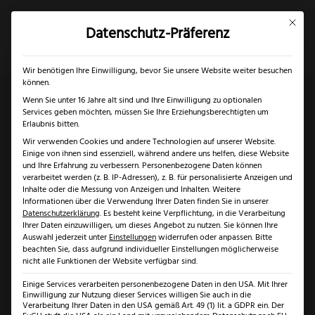
Mit dies
Datenschutz-Präferenz
×
✓
Gratis Schärfgutschein zu jedem Messer
Mein Konto
Suche
Wir benötigen Ihre Einwilligung, bevor Sie unsere Website weiter besuchen
können.
Wenn Sie unter 16 Jahre alt sind und Ihre Einwilligung zu optionalen
Services geben möchten, müssen Sie Ihre Erziehungsberechtigten um
Start
/
Marken
/
Triangle
/ Triangle Rührlöffel 270°C
Erlaubnis bitten.
Wir verwenden Cookies und andere Technologien auf unserer Website.
Einige von ihnen sind essenziell, während andere uns helfen, diese Website
und Ihre Erfahrung zu verbessern.
Personenbezogene Daten können
verarbeitet werden (z. B. IP-Adressen), z. B. für personalisierte Anzeigen und
Inhalte oder die Messung von Anzeigen und Inhalten.
Weitere
Informationen über die Verwendung Ihrer Daten finden Sie in unserer
Datenschutzerklärung
.
Es besteht keine Verpflichtung, in die Verarbeitung
Ihrer Daten einzuwilligen, um dieses Angebot zu nutzen.
Sie können Ihre
Auswahl jederzeit unter
Einstellungen
widerrufen oder anpassen.
Bitte
beachten Sie, dass aufgrund individueller Einstellungen möglicherweise
nicht alle Funktionen der Website verfügbar sind.
Einige Services verarbeiten personenbezogene Daten in den USA. Mit Ihrer
Einwilligung zur Nutzung dieser Services willigen Sie auch in die
Verarbeitung Ihrer Daten in den USA gemäß Art. 49 (1) lit. a GDPR ein. Der