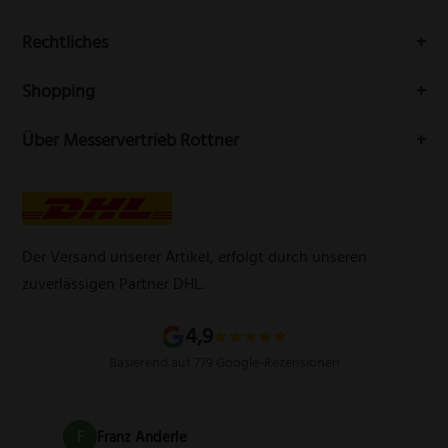
Messerwelt durch unseren Newsletter
Buchenstr. 3
Rechtliches
42699 Solingen
Impressum
Deutschland
Shopping
Datenschutzerklärung
Telefon:
(0212) 25089021
Mein Konto
Über Messervertrieb Rottner
Widerrufsbelehrung
E-Mail:
info@messervertrieb-rottner.de
Lasergravur
Über uns
AGB
Werbegeschenke
Zahlungsarten
Produktsicherheitsverordnung
Schleifservice
Versandarten
Der Versand unserer Artikel, erfolgt durch unseren
Schärfgutschein einlösen
Wissenswertes über Messer
zuverlässigen Partner DHL.
Sitemap
4,9
Basierend auf 779 Google-Rezensionen
F
Franz Anderle