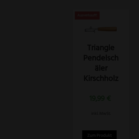
Dieses
Produkt
weist
Triangle
mehrere
Pendelsch
Varianten
auf.
äler
Die
Kirschholz
Optionen
können
19,99
€
auf
der
inkl. MwSt.
Produktseite
gewählt
werden
Zum Produkt