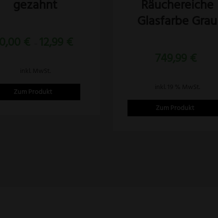
gezahnt
Räuchereiche
ionen
nen
Glasfarbe Grau
10,00
€
12,99
€
–
uktseite
749,99
€
ählt
inkl. MwSt.
den
inkl. 19 % MwSt.
Zum Produkt
Zum Produkt