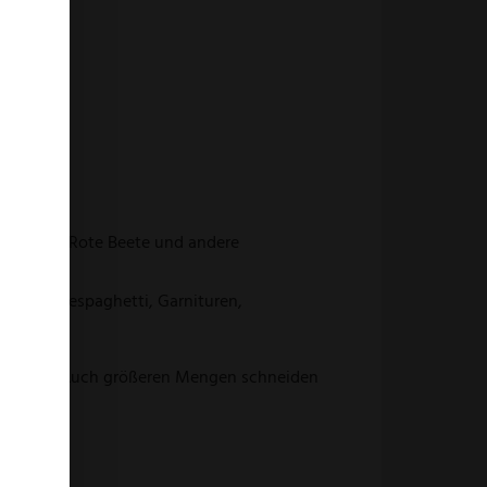
Rettiche, Rote Beete und andere
von Gemüsespaghetti, Garnituren,
ge scharf. Auch größeren Mengen schneiden