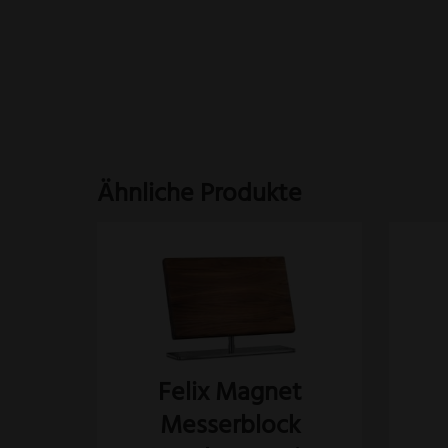
Ähnliche Produkte
Dies
Pro
wei
meh
Vari
Felix Magnet
auf.
Messerblock
Die