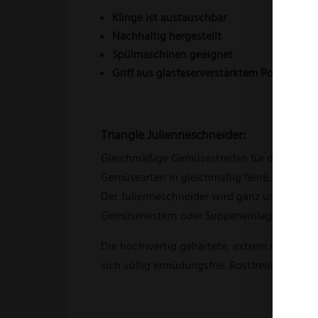
Klinge ist austauschbar
Nachhaltig
hergestellt
Spülmaschinen
geeignet
Griff aus glasfaserverstärktem Polyamid (
Triangle Julienneschneider:
Gleichmäßige Gemüsestreifen für die kreati
Gemüsearten in gleichmäßig feine, 3mm dünn
Der Julienneschneider wird ganz unkomplizie
Gemüsenestern oder Suppeneinlagen. Der Kre
Die hochwertig gehärtete, extrem scharfe K
sich völlig ermüdungsfrei. Rostfreier Stahl,