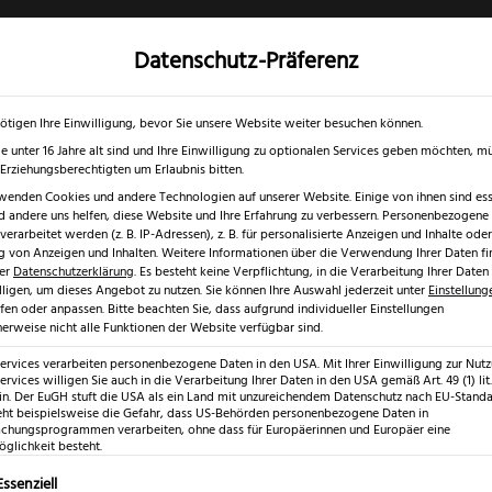
Datenschutz-Präferenz
✓
✓
0 % RABATT ☀️
Nur bis 17.08.2026
Gratis Schärfgutschein zu jedem Mess
gd- & Outdoormesser
Rasur & Nagelpflege
Scheren
Geschenk
ötigen Ihre Einwilligung, bevor Sie unsere Website weiter besuchen können.
e unter 16 Jahre alt sind und Ihre Einwilligung zu optionalen Services geben möchten, m
e Erziehungsberechtigten um Erlaubnis bitten.
wenden Cookies und andere Technologien auf unserer Website. Einige von ihnen sind esse
 andere uns helfen, diese Website und Ihre Erfahrung zu verbessern.
Personenbezogene
der
erarbeitet werden (z. B. IP-Adressen), z. B. für personalisierte Anzeigen und Inhalte oder
 von Anzeigen und Inhalten.
Weitere Informationen über die Verwendung Ihrer Daten fi
rer
Datenschutzerklärung
.
Es besteht keine Verpflichtung, in die Verarbeitung Ihrer Daten
lligen, um dieses Angebot zu nutzen.
Sie können Ihre Auswahl jederzeit unter
Einstellung
fen oder anpassen.
Bitte beachten Sie, dass aufgrund individueller Einstellungen
erweise nicht alle Funktionen der Website verfügbar sind.
Triangle Ju
Services verarbeiten personenbezogene Daten in den USA. Mit Ihrer Einwilligung zur Nut
ervices willigen Sie auch in die Verarbeitung Ihrer Daten in den USA gemäß Art. 49 (1) lit.
n. Der EuGH stuft die USA als ein Land mit unzureichendem Datenschutz nach EU-Standar
€
22,99
eht beispielsweise die Gefahr, dass US-Behörden personenbezogene Daten in
hungsprogrammen verarbeiten, ohne dass für Europäerinnen und Europäer eine
glichkeit besteht.
inkl. 19 % MwSt.
lgt eine Liste der Service-Gruppen, für die eine Einwilligung erte
Essenziell