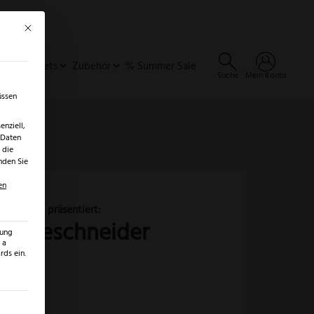
Mit diesem Button wird der Dialog geschlossen. Seine Funktionalität ist identisch 
×
✓
er
SALE ENTDECKEN →
ideen & Sets
Zubehör
% Summer Sale
Suche
Mein Konto
üssen
nziell,
 Daten
 die
nden Sie
en
lienneschneider
zung
 a
ds ein.
ilt werden kann. Die erste Service-Gruppe ist essenziell und kann