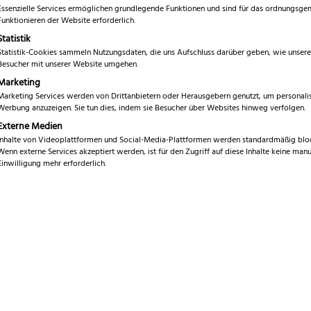
Essenzielle Services ermöglichen grundlegende Funktionen und sind für das ordnungsg
Marke
Funktionieren der Website erforderlich.
T
Statistik
Klingenlänge
4
Statistik-Cookies sammeln Nutzungsdaten, die uns Aufschluss darüber geben, wie unsere
Besucher mit unserer Website umgehen.
Gesamtlänge
1
Marketing
Marketing Services werden von Drittanbietern oder Herausgebern genutzt, um personalis
Breite
6
Werbung anzuzeigen. Sie tun dies, indem sie Besucher über Websites hinweg verfolgen.
Externe Medien
Höhe
1
Inhalte von Videoplattformen und Social-Media-Plattformen werden standardmäßig bloc
Wenn externe Services akzeptiert werden, ist für den Zugriff auf diese Inhalte keine manu
Gewicht
7
Einwilligung mehr erforderlich.
Klingenmaterial
D
Griffmaterial
G
Spülmaschinen geeignet
Ja
Ausverkauft!