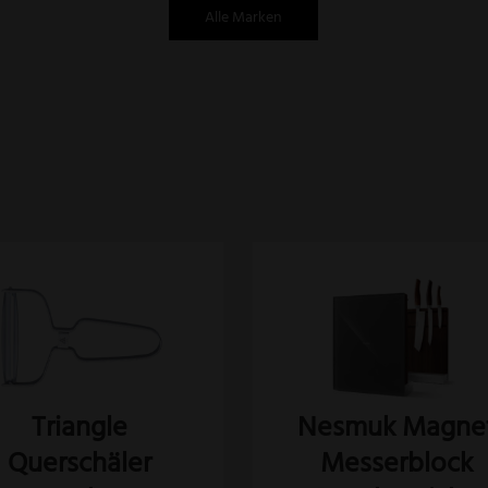
Alle Marken
es
dukt
st
rere
anten
Triangle
Nesmuk Magne
Querschäler
Messerblock