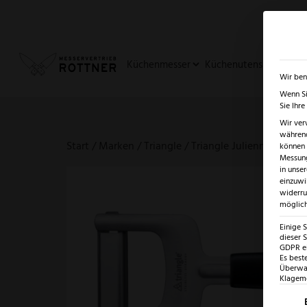
✓
SUMMER SALE: BIS ZU -5
Küchenmesser
Küchenutensilien
Ja
Wir ben
Wenn Si
Sie Ihr
Wir ver
während
Start
/
Marken
/
Triangle
/ Triangle Julienneschnei
können v
Messung
in unse
einzuwi
widerru
möglich
Einige 
dieser S
GDPR ei
Es best
Überwac
Klagemö
Es fo