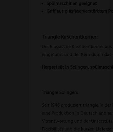
Spülmaschinen
geeignet
Griff aus glasfaserverstärktem Polyamid (
Triangle Kirschentkerner:
Der klassische Kirschentkerner aus Omas Küc
eingeführt und der Kern durch das Loch herau
Hergestellt in Solingen, spülmaschinengeeig
Triangle Solingen:
Seit 1946 produziert triangle in der Klinge
eine Produktion in Deutschland aufrecht zu e
Verantwortung und der Unterstützung der lok
Flexibilität und die kurzen Lieferzeiten, die 