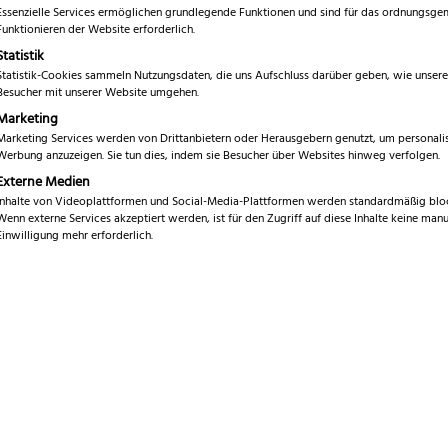
Essenzielle Services ermöglichen grundlegende Funktionen und sind für das ordnungsg
Marke
Funktionieren der Website erforderlich.
T
Statistik
Gesamtlänge
1
Statistik-Cookies sammeln Nutzungsdaten, die uns Aufschluss darüber geben, wie unsere
Besucher mit unserer Website umgehen.
Breite
2
Marketing
Marketing Services werden von Drittanbietern oder Herausgebern genutzt, um personalis
Höhe
0
Werbung anzuzeigen. Sie tun dies, indem sie Besucher über Websites hinweg verfolgen.
Externe Medien
Gewicht
2
Inhalte von Videoplattformen und Social-Media-Plattformen werden standardmäßig bloc
Wenn externe Services akzeptiert werden, ist für den Zugriff auf diese Inhalte keine manu
Material
E
Einwilligung mehr erforderlich.
Griffmaterial
G
Spülmaschinen geeignet
Ja
Ausverkauft!
Benachrichtige