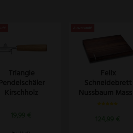
es
dukt
st
rere
anten
Felix
Triangle
Schneidebrett
Pendelschäler
Nussbaum Mass
Kirschholz
ionen
nen
Bewertet
19,99
€
mit
124,99
€
5.00
von 5
uktseite
ählt