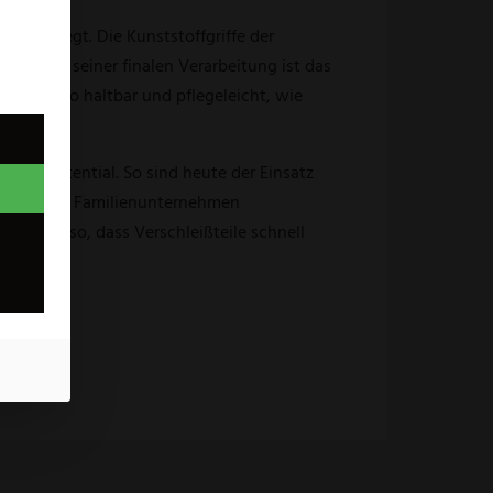
erzen liegt. Die Kunststoffgriffe der
 Bis zu seiner finalen Verarbeitung ist das
en ebenso haltbar und pflegeleicht, wie
rungspotential. So sind heute der Einsatz
s Solinger Familienunternehmen
Produkte so, dass Verschleißteile schnell