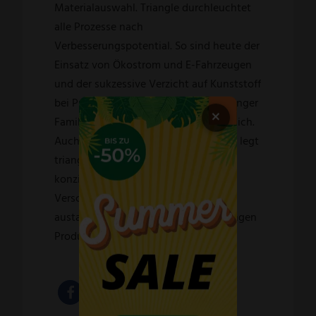
Materialauswahl. Triangle durchleuchtet
alle Prozesse nach
Verbesserungspotential. So sind heute der
Einsatz von Ökostrom und E-Fahrzeugen
und der sukzessive Verzicht auf Kunststoff
bei Produktverpackungen für das Solinger
×
Familienunternehmen selbstverständlich.
Auch hinsichtlich der Produkte selbst legt
triangle Wert auf Langlebigkeit und
konzipiert Produkte so, dass
Verschleißteile schnell und einfach
austauschbar sind. So steht einem langen
Produktleben nichts im Wege.