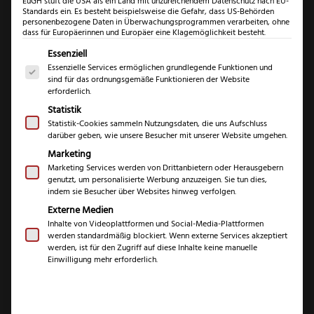
EuGH stuft die USA als ein Land mit unzureichendem Datenschutz nach EU-
Standards ein. Es besteht beispielsweise die Gefahr, dass US-Behörden
personenbezogene Daten in Überwachungsprogrammen verarbeiten, ohne
dass für Europäerinnen und Europäer eine Klagemöglichkeit besteht.
Es folgt eine Liste der Service-Gruppen, für die eine Einwil
Essenziell
Essenzielle Services ermöglichen grundlegende Funktionen und
sind für das ordnungsgemäße Funktionieren der Website
erforderlich.
Statistik
Statistik-Cookies sammeln Nutzungsdaten, die uns Aufschluss
darüber geben, wie unsere Besucher mit unserer Website umgehen.
Triangle Feinhobel
Marketing
Kirschholz
Marketing Services werden von Drittanbietern oder Herausgebern
genutzt, um personalisierte Werbung anzuzeigen. Sie tun dies,
indem sie Besucher über Websites hinweg verfolgen.
(
2
Kundenrezensionen)
Externe Medien
Inhalte von Videoplattformen und Social-Media-Plattformen
Bewertet mit
2
werden standardmäßig blockiert. Wenn externe Services akzeptiert
5.00
von 5,
€
34,99
werden, ist für den Zugriff auf diese Inhalte keine manuelle
basierend
Einwilligung mehr erforderlich.
auf
Kundenbewe
inkl. 19 % MwSt.
rtungen