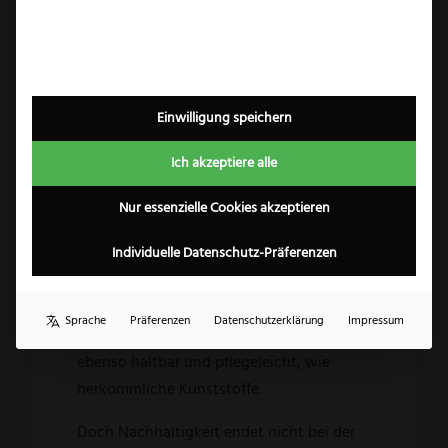
Lieferzeiten, die sich auszahlen.
Neben der Fertigung in Deutschland ist
die nachhaltige Produktion ein weiteres
Thema, das triangle sehr am Herzen liegt.
Einwilligung speichern
Die Kunststoffgriffe der Küchenhelfer
Ich akzeptiere alle
bestehen aus über 90% nachwachsenden
Rohstoffen auf Basis von ISCC-
Nur essenzielle Cookies akzeptieren
zertifiziertem Zuckerrohr. Bis zu seiner
finalen Verarbeitung ist das
Individuelle Datenschutz-Präferenzen
Kunststoffgranulat CO2-negativ, spart
Mineralöl und schont die Ressourcen.
Sprache
Präferenzen
Datenschutzerklärung
Impressum
Dennoch ist es beim Konsumenten
ebenso haltbar und pflegeleicht, wie
herkömmliche Kunststoffe.
Doch Nachhaltigkeit endet nicht bei der