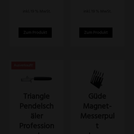
inkl. 19 % MwSt.
inkl. 19 % MwSt.
Zum Produkt
Zum Produkt
Dieses
Produkt
weist
Güde
Triangle
mehrere
Magnet-
Pendelsch
Varianten
auf.
Messerpul
äler
Die
t
Profession
Optionen