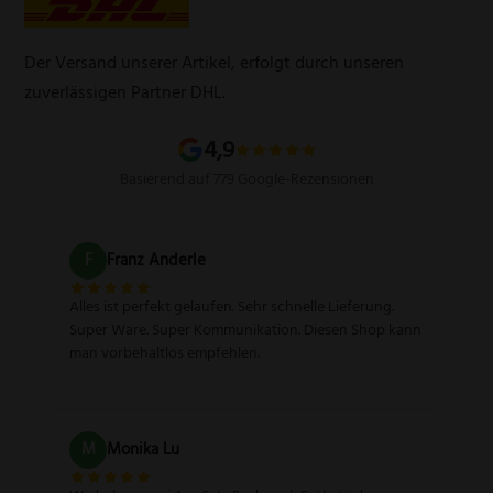
Zahlungsarten
Produktsicherheitsverordnung
Schleifservice
Versandarten
Der Versand unserer Artikel, erfolgt durch unseren
Schärfgutschein einlösen
Wissenswertes über Messer
zuverlässigen Partner DHL.
Sitemap
4,9
Basierend auf 779 Google-Rezensionen
F
Franz Anderle
Alles ist perfekt gelaufen. Sehr schnelle Lieferung.
Super Ware. Super Kommunikation. Diesen Shop kann
man vorbehaltlos empfehlen.
M
Monika Lu