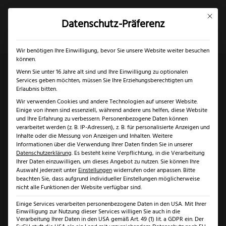
Mit dies
Datenschutz-Präferenz
×
✓
Gratis Schärfgutschein zu jedem Messer
Mein Konto
Suche
Wir benötigen Ihre Einwilligung, bevor Sie unsere Website weiter besuchen
können.
Wenn Sie unter 16 Jahre alt sind und Ihre Einwilligung zu optionalen
Services geben möchten, müssen Sie Ihre Erziehungsberechtigten um
Start
/
Marken
/
Triangle
/ Triangle Feinhobel
Erlaubnis bitten.
Wir verwenden Cookies und andere Technologien auf unserer Website.
Kirschholz
Einige von ihnen sind essenziell, während andere uns helfen, diese Website
und Ihre Erfahrung zu verbessern.
Personenbezogene Daten können
verarbeitet werden (z. B. IP-Adressen), z. B. für personalisierte Anzeigen und
Inhalte oder die Messung von Anzeigen und Inhalten.
Weitere
Informationen über die Verwendung Ihrer Daten finden Sie in unserer
Datenschutzerklärung
.
Es besteht keine Verpflichtung, in die Verarbeitung
Ihrer Daten einzuwilligen, um dieses Angebot zu nutzen.
Sie können Ihre
Auswahl jederzeit unter
Einstellungen
widerrufen oder anpassen.
Bitte
beachten Sie, dass aufgrund individueller Einstellungen möglicherweise
nicht alle Funktionen der Website verfügbar sind.
Einige Services verarbeiten personenbezogene Daten in den USA. Mit Ihrer
Einwilligung zur Nutzung dieser Services willigen Sie auch in die
Verarbeitung Ihrer Daten in den USA gemäß Art. 49 (1) lit. a GDPR ein. Der