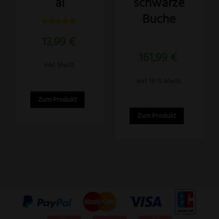
schwarze
al
können
Buche
auf
der
Bewertet
13,99
€
mit
Produktseite
5.00
Bewertet
von 5
161,99
€
mit
gewählt
4.00
inkl. MwSt.
von 5
werden
inkl. 19 % MwSt.
Zum Produkt
Zum Produkt