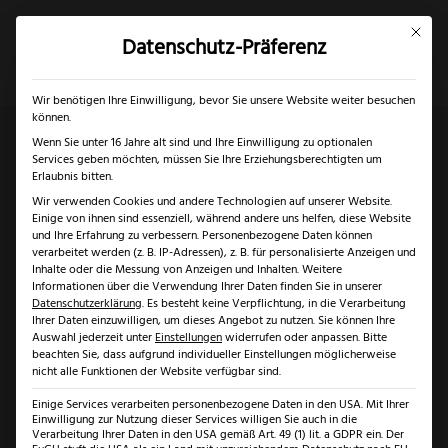
Mit dies
Datenschutz-Präferenz
×
✓
Gratis Schärfgutschein zu jedem Messer
Mein Konto
Suche
Wir benötigen Ihre Einwilligung, bevor Sie unsere Website weiter besuchen
können.
Wenn Sie unter 16 Jahre alt sind und Ihre Einwilligung zu optionalen
Services geben möchten, müssen Sie Ihre Erziehungsberechtigten um
Start
/
Solingen
/
Messer Solingen
/ Puma Waidbesteck
Erlaubnis bitten.
Wir verwenden Cookies und andere Technologien auf unserer Website.
Einige von ihnen sind essenziell, während andere uns helfen, diese Website
und Ihre Erfahrung zu verbessern.
Personenbezogene Daten können
verarbeitet werden (z. B. IP-Adressen), z. B. für personalisierte Anzeigen und
Inhalte oder die Messung von Anzeigen und Inhalten.
Weitere
Informationen über die Verwendung Ihrer Daten finden Sie in unserer
Datenschutzerklärung
.
Es besteht keine Verpflichtung, in die Verarbeitung
Ihrer Daten einzuwilligen, um dieses Angebot zu nutzen.
Sie können Ihre
Auswahl jederzeit unter
Einstellungen
widerrufen oder anpassen.
Bitte
beachten Sie, dass aufgrund individueller Einstellungen möglicherweise
nicht alle Funktionen der Website verfügbar sind.
Einige Services verarbeiten personenbezogene Daten in den USA. Mit Ihrer
Einwilligung zur Nutzung dieser Services willigen Sie auch in die
Verarbeitung Ihrer Daten in den USA gemäß Art. 49 (1) lit. a GDPR ein. Der