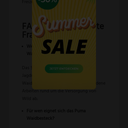
Freizeitmessern.
FAQ – Häufig gestellte
Fragen
Welche Messer gehören zum Puma
Waidbesteck?
Das Set besteht aus einem Puma
Jagdnicker und einem großen Puma
Waidblatt. Dadurch deckt es verschiedene
Arbeiten rund um die Versorgung von
Wild ab.
Für wen eignet sich das Puma
Waidbesteck?