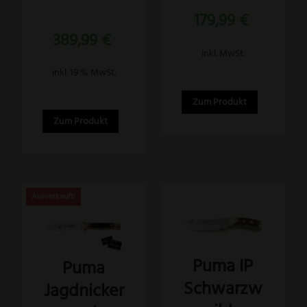
auf
von 5
179,99
€
der
Bewertet
389,99
€
mit
Produktseite
4.88
inkl. MwSt.
von 5
gewählt
inkl. 19 % MwSt.
werden
Zum Produkt
Zum Produkt
Puma IP
Puma
Schwarzw
Jagdnicker