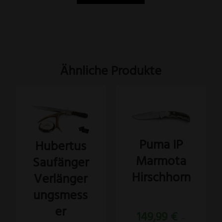
Ähnliche Produkte
Dieses
Produkt
weist
Puma IP
Hubertus
mehrere
Marmota
Saufänger
Varianten
auf.
Hirschhorn
Verlänger
Die
ungsmess
Optionen
Bewertet
er
können
149,99
€
mit
–
5.00