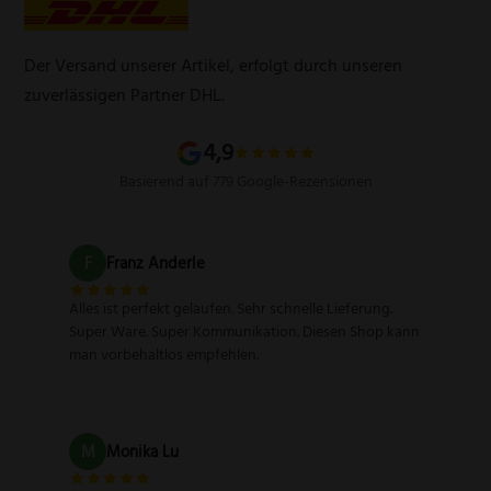
Werbegeschenke
Zahlungsarten
Produktsicherheitsverordnung
Schleifservice
Versandarten
Der Versand unserer Artikel, erfolgt durch unseren
Schärfgutschein einlösen
Wissenswertes über Messer
zuverlässigen Partner DHL.
Sitemap
4,9
Basierend auf 779 Google-Rezensionen
F
Franz Anderle
Alles ist perfekt gelaufen. Sehr schnelle Lieferung.
Super Ware. Super Kommunikation. Diesen Shop kann
man vorbehaltlos empfehlen.
M
Monika Lu