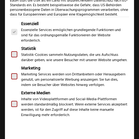
EuGH stuft die USA als ein Land mit unzureichendem Datenschutz nach EU-
Standards ein. Es besteht beispielsweise die Gefahr, dass US-Behörden
personenbezogene Daten in Überwachungsprogrammen verarbeiten, ohne
dass für Europäerinnen und Europäer eine Klagemöglichkeit besteht.
Es folgt eine Liste der Service-Gruppen, für die eine Einwil
Essenziell
Essenzielle Services ermöglichen grundlegende Funktionen und
sind für das ordnungsgemäße Funktionieren der Website
erforderlich.
Statistik
Statistik-Cookies sammeln Nutzungsdaten, die uns Aufschluss
darüber geben, wie unsere Besucher mit unserer Website umgehen.
Marketing
Puma Waidbesteck
Marketing Services werden von Drittanbietern oder Herausgebern
genutzt, um personalisierte Werbung anzuzeigen. Sie tun dies,
indem sie Besucher über Websites hinweg verfolgen.
(
11
Kundenrezensionen)
Externe Medien
Bewertet mit
11
Inhalte von Videoplattformen und Social-Media-Plattformen
5.00
von 5,
€
werden standardmäßig blockiert. Wenn externe Services akzeptiert
994,99
basierend
werden, ist für den Zugriff auf diese Inhalte keine manuelle
auf
Einwilligung mehr erforderlich.
Kundenbewe
inkl. 19 % MwSt.
rtungen