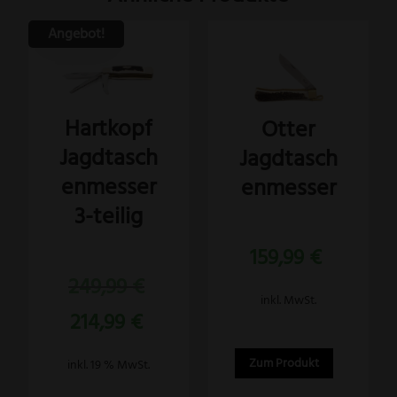
Angebot!
Dieses
Produkt
weist
Hartkopf
Otter
mehrere
Jagdtasch
Jagdtasch
Varianten
auf.
enmesser
enmesser
Die
3-teilig
Optionen
Bewertet
können
159,99
€
mit
5.00
Bewertet
auf
von 5
Ursprünglicher
249,99
€
mit
5.00
der
Preis
inkl. MwSt.
von 5
Aktueller
214,99
€
war:
Produktseite
Preis
249,99 €
gewählt
ist:
Zum Produkt
inkl. 19 % MwSt.
werden
214,99 €.