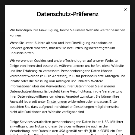
Mit dies
Datenschutz-Präferenz
×
✓
Gratis Schärfgutschein zu jedem Messer
Mein Konto
Suche
Wir benötigen Ihre Einwilligung, bevor Sie unsere Website weiter besuchen
können.
Wenn Sie unter 16 Jahre alt sind und Ihre Einwilligung zu optionalen
Services geben möchten, müssen Sie Ihre Erziehungsberechtigten um
Start
/
Solingen
/
Messer Solingen
/ Puma IP Cazador
Erlaubnis bitten.
Wir verwenden Cookies und andere Technologien auf unserer Website.
Micarta
Einige von ihnen sind essenziell, während andere uns helfen, diese Website
und Ihre Erfahrung zu verbessern.
Personenbezogene Daten können
verarbeitet werden (z. B. IP-Adressen), z. B. für personalisierte Anzeigen und
Inhalte oder die Messung von Anzeigen und Inhalten.
Weitere
Informationen über die Verwendung Ihrer Daten finden Sie in unserer
Datenschutzerklärung
.
Es besteht keine Verpflichtung, in die Verarbeitung
Ihrer Daten einzuwilligen, um dieses Angebot zu nutzen.
Sie können Ihre
Auswahl jederzeit unter
Einstellungen
widerrufen oder anpassen.
Bitte
beachten Sie, dass aufgrund individueller Einstellungen möglicherweise
nicht alle Funktionen der Website verfügbar sind.
Einige Services verarbeiten personenbezogene Daten in den USA. Mit Ihrer
Einwilligung zur Nutzung dieser Services willigen Sie auch in die
Verarbeitung Ihrer Daten in den USA gemäß Art. 49 (1) lit. a GDPR ein. Der