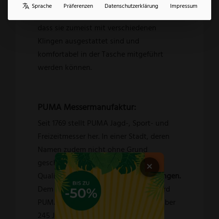
Klappmesser aus Micarta alles finden.
Sprache
Präferenzen
Datenschutzerklärung
Impressum
Taschenmesser bieten den großen Vorteil,
dass sie zumeist mit verschiedenen
Klingen ausgestattet sind und
komfortabel in der Tasche mitgeführt
werden können.
PUMA Messermanufaktur:
Seit 1769 stellt PUMA Jagd-, Sport- und
Freizeitmesser her. In einer Stadt, deren
Namen zudem nicht ohne Grund
geschütztes Markenzeichen für
×
Qualitätsmesser und Scheren ist:
Solingen
.
Dem hohen Anspruch dieser Stadt wird
PUMA gerecht und beeindruckt seit über
245 Jahren mit höchster Qualität bei