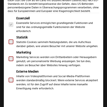
EuGH stuft die USA als ein Land mit unzureichendem Datenschutz nach EU-
Standards ein. Es besteht beispielsweise die Gefahr, dass US-Behörden
personenbezogene Daten in Überwachungsprogrammen verarbeiten, ohne
dass für Europäerinnen und Europäer eine Klagemöglichkeit besteht.
Es folgt eine Liste der Service-Gruppen, für die eine Einwil
Essenziell
Essenzielle Services ermöglichen grundlegende Funktionen und
sind für das ordnungsgemäße Funktionieren der Website
erforderlich.
Statistik
Statistik-Cookies sammeln Nutzungsdaten, die uns Aufschluss
darüber geben, wie unsere Besucher mit unserer Website umgehen.
Puma IP Cazador
Marketing
Micarta
Marketing Services werden von Drittanbietern oder Herausgebern
genutzt, um personalisierte Werbung anzuzeigen. Sie tun dies,
indem sie Besucher über Websites hinweg verfolgen.
€
119,99
Externe Medien
Inhalte von Videoplattformen und Social-Media-Plattformen
werden standardmäßig blockiert. Wenn externe Services akzeptiert
inkl. 19 % MwSt.
werden, ist für den Zugriff auf diese Inhalte keine manuelle
Einwilligung mehr erforderlich.
Marke
Puma