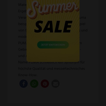
Material und Verarbeitung. Optimale
Ergebnisse erzielt man durch beste
Verarbeitung. Die erreicht die Firma Puma
beispielsweise durch das Zusammenspiel
von traditioneller manueller Fertigung und
modernstem technischen Know-How.
PUMA ist somit heute führend auf dem
Gebiet der Fertigung von Jagd-, Sport-
und Anglermessern. Weltweit ist der
Name PUMA schließlich ein Synonym für
höchste Qualität und messertechnisches
Know-How.