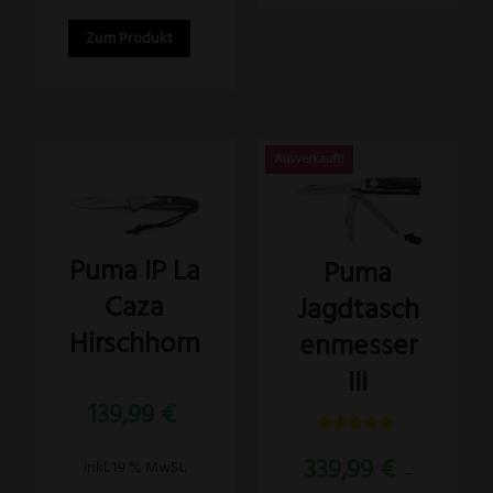
Zum Produkt
Dieses
Produkt
weist
Puma IP La
Puma
mehrere
Caza
Jagdtasch
Varianten
auf.
Hirschhorn
enmesser
Die
III
Optionen
139,99
€
können
Bewertet
auf
339,99
€
mit
inkl. 19 % MwSt.
–
5.00
der
von 5