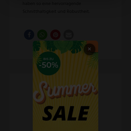
haben so eine hervorragende
Schnitthaltigkeit und Robustheit.
×
Schnelle Lieferzeiten
60 Tage Widerrufsrecht
Kostenlose Retoure