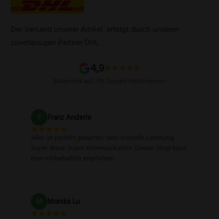
Werbegeschenke
Zahlungsarten
Produktsicherheitsverordnung
Schleifservice
Versandarten
Der Versand unserer Artikel, erfolgt durch unseren
Schärfgutschein einlösen
Wissenswertes über Messer
zuverlässigen Partner DHL.
Sitemap
4,9
Basierend auf 779 Google-Rezensionen
F
Franz Anderle
Alles ist perfekt gelaufen. Sehr schnelle Lieferung.
Super Ware. Super Kommunikation. Diesen Shop kann
man vorbehaltlos empfehlen.
M
Monika Lu