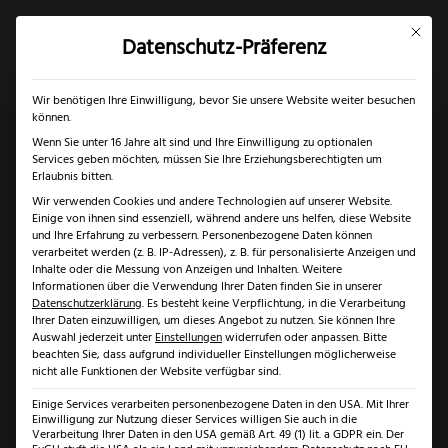
Mit dies
Datenschutz-Präferenz
×
✓
Gratis Schärfgutschein zu jedem Messer
Mein Konto
Suche
Wir benötigen Ihre Einwilligung, bevor Sie unsere Website weiter besuchen
können.
Wenn Sie unter 16 Jahre alt sind und Ihre Einwilligung zu optionalen
Services geben möchten, müssen Sie Ihre Erziehungsberechtigten um
Start
/
Klingenarten
/
Normale Klinge
/ Otter kleines
Erlaubnis bitten.
Wir verwenden Cookies und andere Technologien auf unserer Website.
Hippekniep Wurzelwalnuss
Einige von ihnen sind essenziell, während andere uns helfen, diese Website
und Ihre Erfahrung zu verbessern.
Personenbezogene Daten können
verarbeitet werden (z. B. IP-Adressen), z. B. für personalisierte Anzeigen und
Inhalte oder die Messung von Anzeigen und Inhalten.
Weitere
Informationen über die Verwendung Ihrer Daten finden Sie in unserer
Datenschutzerklärung
.
Es besteht keine Verpflichtung, in die Verarbeitung
Ihrer Daten einzuwilligen, um dieses Angebot zu nutzen.
Sie können Ihre
Auswahl jederzeit unter
Einstellungen
widerrufen oder anpassen.
Bitte
beachten Sie, dass aufgrund individueller Einstellungen möglicherweise
nicht alle Funktionen der Website verfügbar sind.
Einige Services verarbeiten personenbezogene Daten in den USA. Mit Ihrer
Einwilligung zur Nutzung dieser Services willigen Sie auch in die
Verarbeitung Ihrer Daten in den USA gemäß Art. 49 (1) lit. a GDPR ein. Der