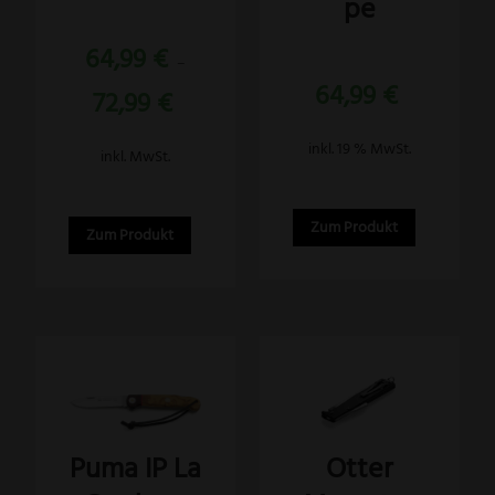
pe
Optionen
Bewertet
können
64,99
€
mit
–
5.00
Bewertet
auf
von 5
64,99
€
mit
72,99
€
5.00
der
von 5
Produktseite
inkl. 19 % MwSt.
inkl. MwSt.
gewählt
werden
Zum Produkt
Zum Produkt
Dieses
Produkt
weist
Puma IP La
Otter
mehrere