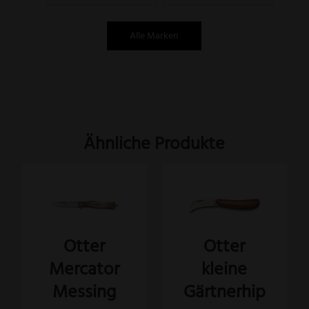
Alle Marken
Ähnliche Produkte
Dieses
Produkt
weist
Otter
Otter
mehrere
Mercator
kleine
Varianten
auf.
Messing
Gärtnerhip
Die