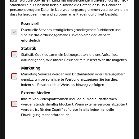
EuGH stuft die USA als ein Land mit unzureichendem Datenschutz nach EU-
Standards ein. Es besteht beispielsweise die Gefahr, dass US-Behörden
personenbezogene Daten in Überwachungsprogrammen verarbeiten, ohne
dass für Europäerinnen und Europäer eine Klagemöglichkeit besteht.
Es folgt eine Liste der Service-Gruppen, für die eine Einwil
Essenziell
Essenzielle Services ermöglichen grundlegende Funktionen und
sind für das ordnungsgemäße Funktionieren der Website
Otter
erforderlich.
kleines
Statistik
Hippekniep
Statistik-Cookies sammeln Nutzungsdaten, die uns Aufschluss
darüber geben, wie unsere Besucher mit unserer Website umgehen.
Otter kleines
Wurzelwal
Marketing
Menge
Hippekniep
Marketing Services werden von Drittanbietern oder Herausgebern
genutzt, um personalisierte Werbung anzuzeigen. Sie tun dies,
Wurzelwalnuss
indem sie Besucher über Websites hinweg verfolgen.
Externe Medien
Inhalte von Videoplattformen und Social-Media-Plattformen
(
0
Kundenrezensionen)
werden standardmäßig blockiert. Wenn externe Services akzeptiert
werden, ist für den Zugriff auf diese Inhalte keine manuelle
Einwilligung mehr erforderlich.
€
74,99
inkl. 19 % MwSt.