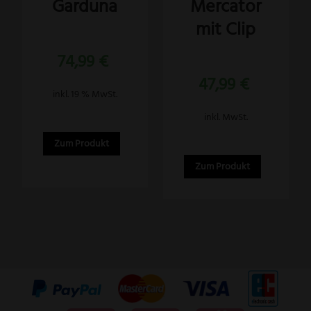
Garduna
Mercator
Varianten
auf.
mit Clip
Die
Bewertet
74,99
€
mit
Optionen
5.00
Bewertet
von 5
können
47,99
€
mit
4.88
inkl. 19 % MwSt.
auf
von 5
der
inkl. MwSt.
Produktseite
Zum Produkt
gewählt
Zum Produkt
werden