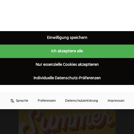
ten, einer traditionellen wasserbetriebenen Schleiferei, die Mes
n und Flüssen, diese waren das Vorbild für den Namen der Marke
Einwilligung speichern
n sorgfältiger Handarbeit hergestellt und geschärft. Bei der He
Ich akzeptiere alle
×
rtige Solinger Messer hervorgebracht hat. Das Angebot der Messe
er. Ein großer Teil der Klingen werden aus Kohlenstoff hergeste
Nur essenzielle Cookies akzeptieren
Individuelle Datenschutz-Präferenzen
Sprache
Präferenzen
Datenschutzerklärung
Impressum