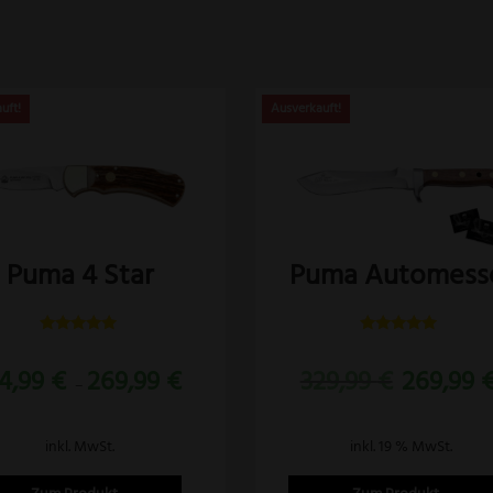
es
dukt
st
rere
anten
Puma 4 Star
Puma Automess
ionen
Bewertet
Bewertet
mit
mit
nen
Ursprüngliche
4,99
€
269,99
€
329,99
€
269,99
5.00
5.00
–
von 5
von 5
Preis
war:
inkl. MwSt.
inkl. 19 % MwSt.
329,99 €
uktseite
ählt