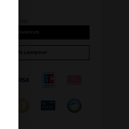
urzelwalnuss
erfrist 2-4 Tage
In den Warenkorb
Individuelle Lasergravur