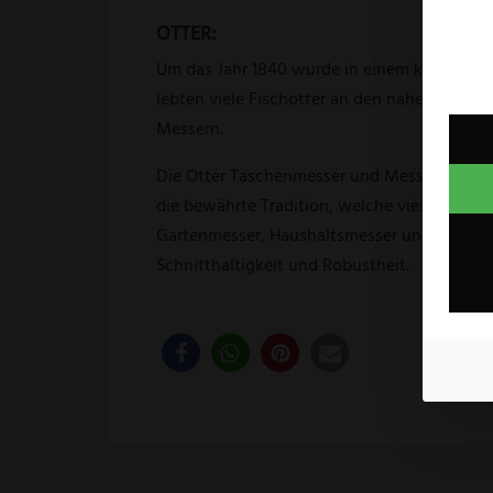
OTTER:
Um das Jahr 1840 wurde in einem kleinen Kot
lebten viele Fischotter an den nahen Bäche
Messern.
Die Otter Taschenmesser und Messer werden i
die bewährte Tradition, welche viele hochwe
Gartenmesser, Haushaltsmesser und Jagdmess
Schnitthaltigkeit und Robustheit.