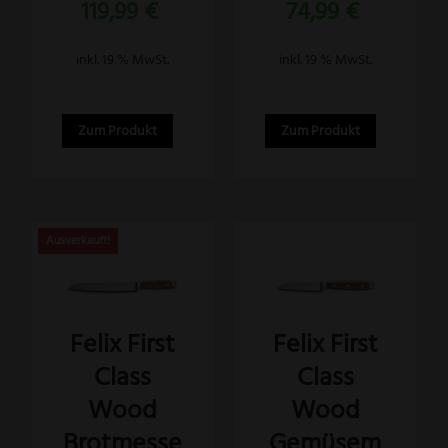
119,99
€
74,99
€
mit
mit
5.00
5.00
von 5
von 5
inkl. 19 % MwSt.
inkl. 19 % MwSt.
Zum Produkt
Zum Produkt
Felix First
Felix First
Class
Class
Wood
Wood
Brotmesse
Gemüsem