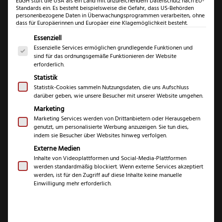
EuGH stuft die USA als ein Land mit unzureichendem Datenschutz nach EU-
Standards ein. Es besteht beispielsweise die Gefahr, dass US-Behörden
personenbezogene Daten in Überwachungsprogrammen verarbeiten, ohne
dass für Europäerinnen und Europäer eine Klagemöglichkeit besteht.
Es folgt eine Liste der Service-Gruppen, für die eine Einwil
Essenziell
Essenzielle Services ermöglichen grundlegende Funktionen und
sind für das ordnungsgemäße Funktionieren der Website
erforderlich.
Statistik
Statistik-Cookies sammeln Nutzungsdaten, die uns Aufschluss
darüber geben, wie unsere Besucher mit unserer Website umgehen.
Herder Eterno
Marketing
Brotmesser Olive
Marketing Services werden von Drittanbietern oder Herausgebern
genutzt, um personalisierte Werbung anzuzeigen. Sie tun dies,
indem sie Besucher über Websites hinweg verfolgen.
€
99,99
Externe Medien
Inhalte von Videoplattformen und Social-Media-Plattformen
werden standardmäßig blockiert. Wenn externe Services akzeptiert
inkl. 19 % MwSt.
werden, ist für den Zugriff auf diese Inhalte keine manuelle
Einwilligung mehr erforderlich.
Marke
Herder