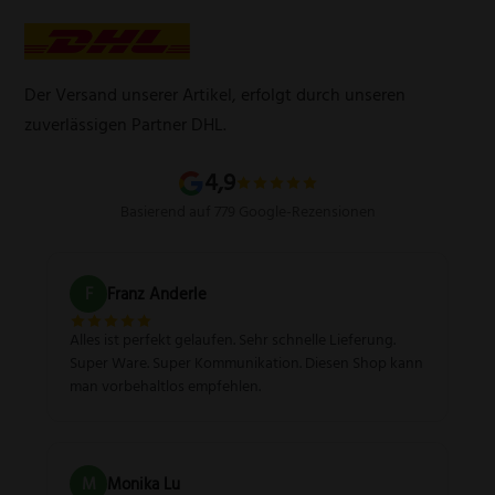
Über uns
AGB
Werbegeschenke
Zahlungsarten
Produktsicherheitsverordnung
Schleifservice
Versandarten
Der Versand unserer Artikel, erfolgt durch unseren
Schärfgutschein einlösen
Wissenswertes über Messer
zuverlässigen Partner DHL.
Sitemap
4,9
Basierend auf 779 Google-Rezensionen
F
Franz Anderle
Alles ist perfekt gelaufen. Sehr schnelle Lieferung.
Super Ware. Super Kommunikation. Diesen Shop kann
man vorbehaltlos empfehlen.
M
Monika Lu