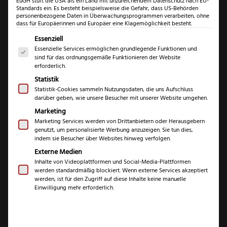
EuGH stuft die USA als ein Land mit unzureichendem Datenschutz nach EU-
Standards ein. Es besteht beispielsweise die Gefahr, dass US-Behörden
personenbezogene Daten in Überwachungsprogrammen verarbeiten, ohne
dass für Europäerinnen und Europäer eine Klagemöglichkeit besteht.
Es folgt eine Liste der Service-Gruppen, für die eine Einwil
Essenziell
Essenzielle Services ermöglichen grundlegende Funktionen und
sind für das ordnungsgemäße Funktionieren der Website
erforderlich.
Statistik
Statistik-Cookies sammeln Nutzungsdaten, die uns Aufschluss
darüber geben, wie unsere Besucher mit unserer Website umgehen.
Marketing
Marketing Services werden von Drittanbietern oder Herausgebern
Güde
genutzt, um personalisierte Werbung anzuzeigen. Sie tun dies,
indem sie Besucher über Websites hinweg verfolgen.
Schinkenmesser
Externe Medien
Inhalte von Videoplattformen und Social-Media-Plattformen
Damaststahl
werden standardmäßig blockiert. Wenn externe Services akzeptiert
werden, ist für den Zugriff auf diese Inhalte keine manuelle
Einwilligung mehr erforderlich.
€
1.349,99
inkl. 19 % MwSt.