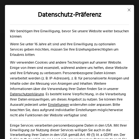
Mit dies
Datenschutz-Präferenz
×
✓
Gratis Schärfgutschein zu jedem Messer
Mein Konto
Suche
Wir benötigen Ihre Einwilligung, bevor Sie unsere Website weiter besuchen
können.
Wenn Sie unter 16 Jahre alt sind und Ihre Einwilligung zu optionalen
Services geben möchten, müssen Sie Ihre Erziehungsberechtigten um
Start
/
Solingen
/
Damastmesser Solingen
/ Güde
Erlaubnis bitten.
Wir verwenden Cookies und andere Technologien auf unserer Website.
Schinkenmesser Damaststahl
Einige von ihnen sind essenziell, während andere uns helfen, diese Website
und Ihre Erfahrung zu verbessern.
Personenbezogene Daten können
verarbeitet werden (z. B. IP-Adressen), z. B. für personalisierte Anzeigen und
Inhalte oder die Messung von Anzeigen und Inhalten.
Weitere
Informationen über die Verwendung Ihrer Daten finden Sie in unserer
Datenschutzerklärung
.
Es besteht keine Verpflichtung, in die Verarbeitung
Ihrer Daten einzuwilligen, um dieses Angebot zu nutzen.
Sie können Ihre
Auswahl jederzeit unter
Einstellungen
widerrufen oder anpassen.
Bitte
beachten Sie, dass aufgrund individueller Einstellungen möglicherweise
nicht alle Funktionen der Website verfügbar sind.
Einige Services verarbeiten personenbezogene Daten in den USA. Mit Ihrer
Einwilligung zur Nutzung dieser Services willigen Sie auch in die
Verarbeitung Ihrer Daten in den USA gemäß Art. 49 (1) lit. a GDPR ein. Der