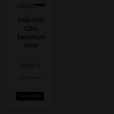
Felix First
Class
Santokum
esser
Bewertet
119,99
€
mit
5.00
von 5
inkl. 19 % MwSt.
Zum Produkt