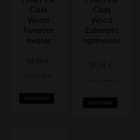
Class
Class
Wood
Wood
Tomaten
Zubereitu
messer
ngsmesser
89,99
€
Bewertet
99,99
€
mit
5.00
von 5
inkl. 19 % MwSt.
inkl. 19 % MwSt.
Zum Produkt
Zum Produkt