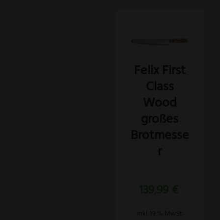
Felix First
Class
Wood
großes
Brotmesse
r
Bewertet
139,99
€
mit
5.00
von 5
inkl. 19 % MwSt.