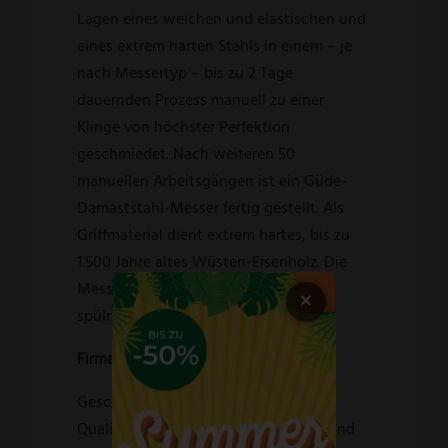
Lagen eines weichen und elastischen und
eines extrem harten Stahls in einem – je
nach Messertyp – bis zu 2 Tage
dauernden Prozess manuell zu einer
Klinge von höchster Perfektion
geschmiedet. Nach weiteren 50
manuellen Arbeitsgängen ist ein Güde-
Damaststahl-Messer fertig gestellt. Als
Griffmaterial dient extrem hartes, bis zu
1.500 Jahre altes Wüsten-Eisenholz. Die
Messer sind selbstverständlich nicht
×
spülmaschinenfest und nicht rostfrei.
Firma GÜDE Solingen:
Geschmiedete Messer in höchster
Qualität und kleiner Stückzahl von Hand