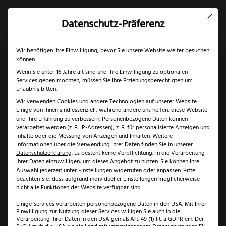
Mit dies
Datenschutz-Präferenz
×
✓
Gratis Schärfgutschein zu jedem Messer
Mein Konto
Suche
Wir benötigen Ihre Einwilligung, bevor Sie unsere Website weiter besuchen
können.
Wenn Sie unter 16 Jahre alt sind und Ihre Einwilligung zu optionalen
Services geben möchten, müssen Sie Ihre Erziehungsberechtigten um
Start
/
Solingen
/
Messer aus Solingen
/ Güde Alpha
Erlaubnis bitten.
Wir verwenden Cookies und andere Technologien auf unserer Website.
Olive Ausbeinmesser flexibel
Einige von ihnen sind essenziell, während andere uns helfen, diese Website
und Ihre Erfahrung zu verbessern.
Personenbezogene Daten können
verarbeitet werden (z. B. IP-Adressen), z. B. für personalisierte Anzeigen und
Inhalte oder die Messung von Anzeigen und Inhalten.
Weitere
Güde
Informationen über die Verwendung Ihrer Daten finden Sie in unserer
Alpha
Datenschutzerklärung
.
Es besteht keine Verpflichtung, in die Verarbeitung
Ihrer Daten einzuwilligen, um dieses Angebot zu nutzen.
Sie können Ihre
Olive
Auswahl jederzeit unter
Einstellungen
widerrufen oder anpassen.
Bitte
Güde Alpha Olive
beachten Sie, dass aufgrund individueller Einstellungen möglicherweise
Ausbeinme
nicht alle Funktionen der Website verfügbar sind.
flexibel
Ausbeinmesser
Einige Services verarbeiten personenbezogene Daten in den USA. Mit Ihrer
Menge
Einwilligung zur Nutzung dieser Services willigen Sie auch in die
flexibel
Verarbeitung Ihrer Daten in den USA gemäß Art. 49 (1) lit. a GDPR ein. Der