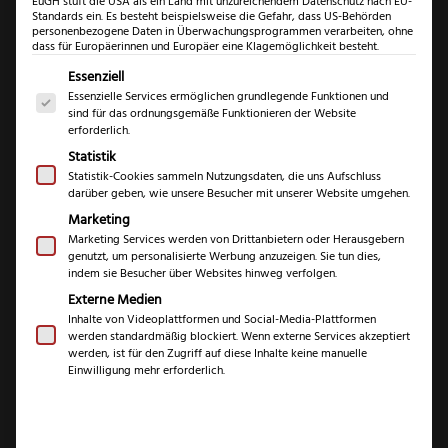
EuGH stuft die USA als ein Land mit unzureichendem Datenschutz nach EU-
Standards ein. Es besteht beispielsweise die Gefahr, dass US-Behörden
€
personenbezogene Daten in Überwachungsprogrammen verarbeiten, ohne
104,99
dass für Europäerinnen und Europäer eine Klagemöglichkeit besteht.
Es folgt eine Liste der Service-Gruppen, für die eine Einwil
Essenziell
inkl. 19 % MwSt.
Essenzielle Services ermöglichen grundlegende Funktionen und
sind für das ordnungsgemäße Funktionieren der Website
erforderlich.
Marke
Statistik
Güde
Statistik-Cookies sammeln Nutzungsdaten, die uns Aufschluss
darüber geben, wie unsere Besucher mit unserer Website umgehen.
Serie
Alpha
Marketing
Klingenlänge
13 cm
Marketing Services werden von Drittanbietern oder Herausgebern
genutzt, um personalisierte Werbung anzuzeigen. Sie tun dies,
Gesamtlänge
indem sie Besucher über Websites hinweg verfolgen.
25 cm
Externe Medien
Gewicht
146 g
Inhalte von Videoplattformen und Social-Media-Plattformen
werden standardmäßig blockiert. Wenn externe Services akzeptiert
Klingenstärke
werden, ist für den Zugriff auf diese Inhalte keine manuelle
1 mm
Einwilligung mehr erforderlich.
Klingenhöhe
1,75 cm
Schliff
Beidseitig