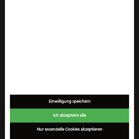
verwendet. Damit weist die Klinge ein
optimales Maß an
Korrosionsbeständigkeit auf, ist also
rostfrei. Der Klingenstahl wird nach der
Verarbeitung eisgehärtet. Das Messer
bleibt dadurch auch nach mehrfachem
Gebrauch scharf wie beim ersten Einsatz.
Güde Alpha Olive Serie:
Die Güde Alpha Olive Serie ist klassisches
Solinger Handwerk in zeitlos schlichtem
Design, hochwertig verarbeitet und
Einwilligung speichern
überaus funktional. Die Klingen – gefertigt
Ich akzeptiere alle
aus rostfreiem Thyssen CMV Stahl –
werden im Gesenk geschmiedet,
Nur essenzielle Cookies akzeptieren
eisgehärtet und von Hand geschärft. Die