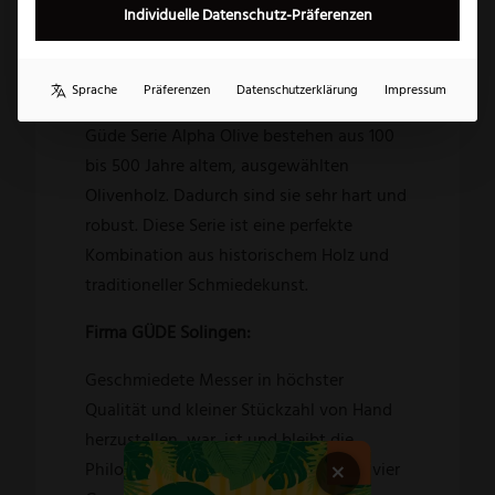
Griffschalen aus Olivenholz sind dreifach
Individuelle Datenschutz-Präferenzen
vernietet und verleihen jedem Güde Alpha
Olive Kochmesser ein individuelles und
Sprache
Präferenzen
Datenschutzerklärung
Impressum
zeitloses Aussehen. Die Griffschalen der
Güde Serie Alpha Olive bestehen aus 100
bis 500 Jahre altem, ausgewählten
Olivenholz. Dadurch sind sie sehr hart und
robust. Diese Serie ist eine perfekte
Kombination aus historischem Holz und
traditioneller Schmiedekunst.
Firma GÜDE Solingen:
Geschmiedete Messer in höchster
Qualität und kleiner Stückzahl von Hand
herzustellen, war, ist und bleibt die
×
Philosophie des Unternehmens – seit vier