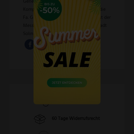
Generationen und ohne jegliche
Kompromisse. Verpflichtet fühlt sich die
Fa. GÜDE der Jahrhunderte alten Kunst der
Messerherstellung, die den Ruf der Stadt
Solingen begründet hat.
Schnelle Lieferzeiten
60 Tage Widerrufsrecht