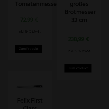
Tomatenmesser
großes
Brotmesser
32 cm
72,99
€
inkl. 19 % MwSt.
Bewertet
238,99
€
mit
5.00
von 5
Zum Produkt
inkl. 19 % MwSt.
Zum Produkt
Felix First
Class