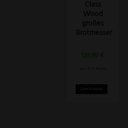
Class
Wood
großes
Brotmesser
Bewertet
139,99
€
mit
5.00
von 5
inkl. 19 % MwSt.
Zum Produkt