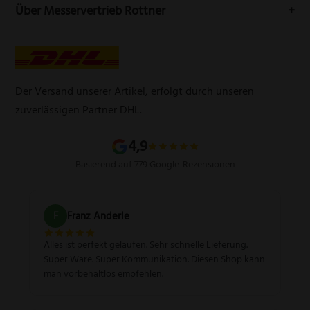
Telefon:
(0212) 25089021
Mein Konto
Über Messervertrieb Rottner
Widerrufsbelehrung
E-Mail:
info@messervertrieb-rottner.de
Lasergravur
Über uns
AGB
Werbegeschenke
Zahlungsarten
Produktsicherheitsverordnung
Schleifservice
Versandarten
Der Versand unserer Artikel, erfolgt durch unseren
Schärfgutschein einlösen
Wissenswertes über Messer
zuverlässigen Partner DHL.
Sitemap
4,9
Basierend auf 779 Google-Rezensionen
F
Franz Anderle
Alles ist perfekt gelaufen. Sehr schnelle Lieferung.
Super Ware. Super Kommunikation. Diesen Shop kann
man vorbehaltlos empfehlen.