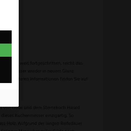
atis dazu.
ozess zu weit fortgeschritten, reicht das
it, Ihr Messer wieder in neuem Glanz
 Alle weiteren Informationen finden Sie auf
it von Güde und dem Sternekoch Harald
dieses Küchenmesser einzigartig. So
ass-Holz. Aufgrund der langen Reifedauer