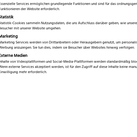
5.00
von 5,
Essenzielle Services ermöglichen grundlegende Funktionen und sind für das ordnungsg
€
219,99
basierend
Funktionieren der Website erforderlich.
auf
Statistik
Kundenbewe
inkl. 19 % MwSt.
rtungen
Statistik-Cookies sammeln Nutzungsdaten, die uns Aufschluss darüber geben, wie unsere
Besucher mit unserer Website umgehen.
Service
Marketing
1
Marketing Services werden von Drittanbietern oder Herausgebern genutzt, um personalis
Marke
Werbung anzuzeigen. Sie tun dies, indem sie Besucher über Websites hinweg verfolgen.
G
Externe Medien
Serie
A
Inhalte von Videoplattformen und Social-Media-Plattformen werden standardmäßig bloc
Wenn externe Services akzeptiert werden, ist für den Zugriff auf diese Inhalte keine manu
Klingenlänge
Einwilligung mehr erforderlich.
3
Gesamtlänge
4
Gewicht
3
Klingenhöhe
4
Klingenstärke
4
Klingenmaterial
C