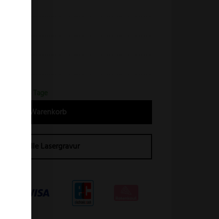
ellenschliff
asseiche
ein
43132
erfrist 2-4 Tage
In den Warenkorb
Individuelle Lasergravur