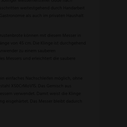
 Solinger Messerhersteller Güde nach
itsschritten weitestgehend durch Handarbeit
 Gastronomie als auch im privaten Haushalt
 Krustenbrote können mit diesem Messer in
länge von 45 cm. Die Klinge ist durchgehend
m Anwender zu einem sauberen
des Messers und erleichtert die saubere
in einfaches Nachschleifen möglich, ohne
genstahl X50CrMoV15. Das Gemisch aus
ssern verwendet. Damit weist die Klinge
tung eisgehärtet. Das Messer bleibt dadurch