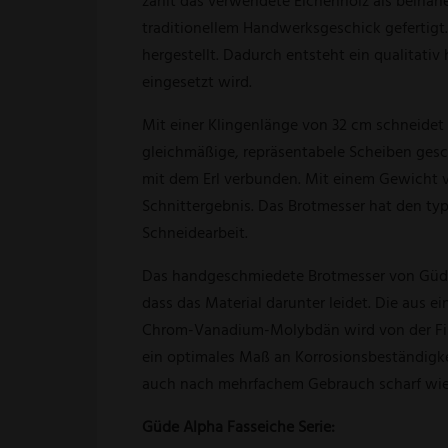
zählt das verwendete Eichenholz als beinah
traditionellem Handwerksgeschick gefertigt.
hergestellt. Dadurch entsteht ein qualitati
eingesetzt wird.
Mit einer Klingenlänge von 32 cm schneidet 
gleichmäßige, repräsentabele Scheiben gesc
mit dem Erl verbunden. Mit einem Gewicht v
Schnittergebnis. Das Brotmesser hat den typi
Schneidearbeit.
Das handgeschmiedete Brotmesser von Güde 
dass das Material darunter leidet. Die aus
Chrom-Vanadium-Molybdän wird von der Firm
ein optimales Maß an Korrosionsbeständigkeit
auch nach mehrfachem Gebrauch scharf wie 
Güde Alpha Fasseiche Serie: