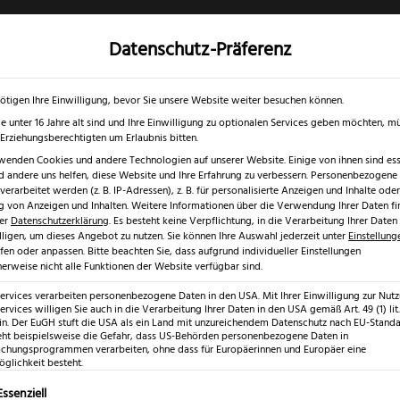
Datenschutz-Präferenz
✓
✓
0 % RABATT ☀️
Nur bis 17.08.2026
Gratis Schärfgutschein zu jedem Mess
gd- & Outdoormesser
Rasur & Nagelpflege
Scheren
Geschenk
ötigen Ihre Einwilligung, bevor Sie unsere Website weiter besuchen können.
e unter 16 Jahre alt sind und Ihre Einwilligung zu optionalen Services geben möchten, m
e Erziehungsberechtigten um Erlaubnis bitten.
wenden Cookies und andere Technologien auf unserer Website. Einige von ihnen sind esse
 andere uns helfen, diese Website und Ihre Erfahrung zu verbessern.
Personenbezogene
sseiche großes Brotmesser 32 cm
erarbeitet werden (z. B. IP-Adressen), z. B. für personalisierte Anzeigen und Inhalte oder
 von Anzeigen und Inhalten.
Weitere Informationen über die Verwendung Ihrer Daten fi
rer
Datenschutzerklärung
.
Es besteht keine Verpflichtung, in die Verarbeitung Ihrer Daten
lligen, um dieses Angebot zu nutzen.
Sie können Ihre Auswahl jederzeit unter
Einstellung
fen oder anpassen.
Bitte beachten Sie, dass aufgrund individueller Einstellungen
erweise nicht alle Funktionen der Website verfügbar sind.
Güde Alpha
Services verarbeiten personenbezogene Daten in den USA. Mit Ihrer Einwilligung zur Nut
ervices willigen Sie auch in die Verarbeitung Ihrer Daten in den USA gemäß Art. 49 (1) lit.
großes Bro
n. Der EuGH stuft die USA als ein Land mit unzureichendem Datenschutz nach EU-Standar
eht beispielsweise die Gefahr, dass US-Behörden personenbezogene Daten in
hungsprogrammen verarbeiten, ohne dass für Europäerinnen und Europäer eine
glichkeit besteht.
(
4
Kundenr
lgt eine Liste der Service-Gruppen, für die eine Einwilligung erte
Essenziell
Bewertet mit
4