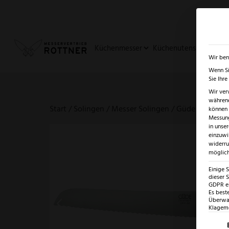
✓
SUMMER SALE: BIS ZU -5
Küchenmesser
Küchenutensilien
Ja
Wir ben
Wenn Si
Sie Ihr
Wir ver
während
Start
/
Solingen
/
Messer Solingen
/ Güde Alpha Fa
können v
Messung
in unse
einzuwi
widerru
möglich
Einige 
dieser S
GDPR ei
Es best
Überwac
Klagemö
Es fo