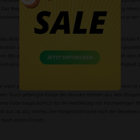
e unverwüstlich und enorm robust. Das Brotmesser wird von dem
 Das Messer der Serie Alpha Fasseiche wird in über fünfzig Arbe
v hochwertiges Schneidemesser für Brot und Brötchen, dass in der
das Brotmesser jegliche Brotsorten aller Größen. Auch rustikale
hnitten werden. Das Messer inklusive des Hefts hat eine Gesamt
on 380 g liegt es sicher und leicht in der Hand und verhilft de
sch einseitigen Wellenschliff. Dies erhält die Schneidefähigkeit 
weist eine Klingenhärte von 56 HRC auf. Dementsprechend ist e
 einem Stück gefertigte Klinge des Messers besteht aus dem Klin
a Güde hauptsächlich für die Herstellung von hochwertigen Me
 auf, ist also rostfrei. Der Klingenstahl wird nach der Verarbei
beim ersten Einsatz.