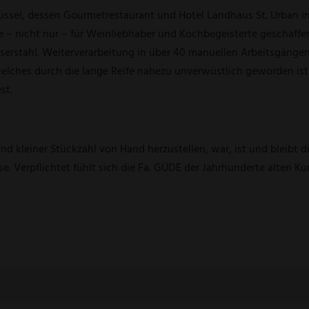
üssel, dessen Gourmetrestaurant und Hotel Landhaus St. Urban i
ie – nicht nur – für Weinliebhaber und Kochbegeisterte geschaf
stahl. Weiterverarbeitung in über 40 manuellen Arbeitsgängen.
elches durch die lange Reife nahezu unverwüstlich geworden ist. D
st.
d kleiner Stückzahl von Hand herzustellen, war, ist und bleibt d
 Verpflichtet fühlt sich die Fa. GÜDE der Jahrhunderte alten Kun