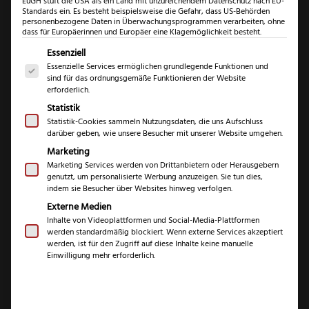
EuGH stuft die USA als ein Land mit unzureichendem Datenschutz nach EU-
Standards ein. Es besteht beispielsweise die Gefahr, dass US-Behörden
personenbezogene Daten in Überwachungsprogrammen verarbeiten, ohne
dass für Europäerinnen und Europäer eine Klagemöglichkeit besteht.
Es folgt eine Liste der Service-Gruppen, für die eine Einwil
Essenziell
Essenzielle Services ermöglichen grundlegende Funktionen und
sind für das ordnungsgemäße Funktionieren der Website
erforderlich.
Statistik
Statistik-Cookies sammeln Nutzungsdaten, die uns Aufschluss
darüber geben, wie unsere Besucher mit unserer Website umgehen.
Marketing
Marketing Services werden von Drittanbietern oder Herausgebern
Felix Size S Olive
genutzt, um personalisierte Werbung anzuzeigen. Sie tun dies,
indem sie Besucher über Websites hinweg verfolgen.
Messerset 3-teilig
Externe Medien
Inhalte von Videoplattformen und Social-Media-Plattformen
werden standardmäßig blockiert. Wenn externe Services akzeptiert
(
2
Kundenrezensionen)
werden, ist für den Zugriff auf diese Inhalte keine manuelle
Einwilligung mehr erforderlich.
Bewertet mit
2
5.00
von 5,
€
239,99
basierend
auf
Kundenbewe