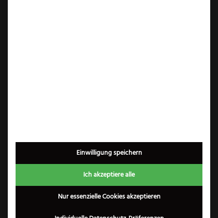
Korrosionsbeständigkeit garantiert. SIZE S
verleiht der Zubereitung von Speisen
Leichtigkeit und anhaltende Freude beim
Umgang mit funktionalem und
außergewöhnlich schönem Werkzeug.
FELIX Solingen:
FELIX GMBH SOLINGEN ist eine der
ältesten Messer-Manufakturen der Welt.
Seit 1790 entstehen bei FELIX einzigartige
Messer, die in Qualität, Funktion und
Design ihresgleichen suchen. Sie gehören
Einwilligung speichern
zu den besten handgefertigten Messern
Ich akzeptiere alle
weltweit. FELIX-Messer sind
ausgezeichnet mit dem iF Product Design
Nur essenzielle Cookies akzeptieren
Award in Gold für eines der schönsten