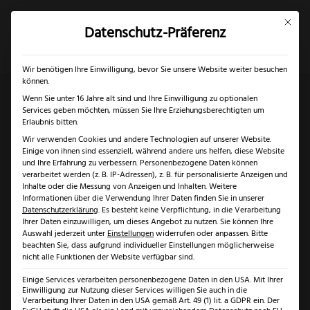
Mit dies
Datenschutz-Präferenz
×
✓
✓
Nur bis 17.08.2026
SUMMER SALE: BIS ZU -50 % RABATT ☀️
Mein Konto
Suche
Wir benötigen Ihre Einwilligung, bevor Sie unsere Website weiter besuchen
können.
Wenn Sie unter 16 Jahre alt sind und Ihre Einwilligung zu optionalen
Services geben möchten, müssen Sie Ihre Erziehungsberechtigten um
Start
/
Solingen
/
Messer Solingen
/ Felix Size S Olive
Erlaubnis bitten.
Wir verwenden Cookies und andere Technologien auf unserer Website.
Messerset 3-teilig
Einige von ihnen sind essenziell, während andere uns helfen, diese Website
und Ihre Erfahrung zu verbessern.
Personenbezogene Daten können
verarbeitet werden (z. B. IP-Adressen), z. B. für personalisierte Anzeigen und
Inhalte oder die Messung von Anzeigen und Inhalten.
Weitere
Informationen über die Verwendung Ihrer Daten finden Sie in unserer
Datenschutzerklärung
.
Es besteht keine Verpflichtung, in die Verarbeitung
Ihrer Daten einzuwilligen, um dieses Angebot zu nutzen.
Sie können Ihre
Auswahl jederzeit unter
Einstellungen
widerrufen oder anpassen.
Bitte
beachten Sie, dass aufgrund individueller Einstellungen möglicherweise
nicht alle Funktionen der Website verfügbar sind.
Einige Services verarbeiten personenbezogene Daten in den USA. Mit Ihrer
Einwilligung zur Nutzung dieser Services willigen Sie auch in die
Verarbeitung Ihrer Daten in den USA gemäß Art. 49 (1) lit. a GDPR ein. Der