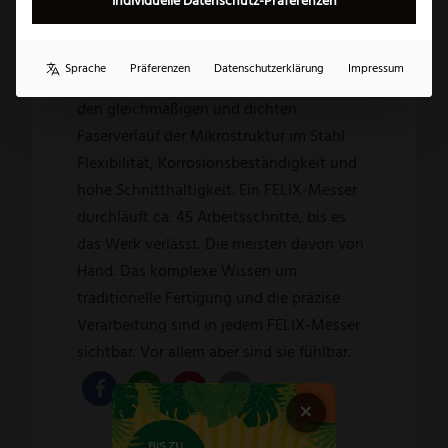
Produkte weltweit und mit dem RedDot-
Individuelle Datenschutz-Präferenzen
Design Award. Die Firma FELIX arbeitet
ausschließlich mit hochwertigen
Sprache
Präferenzen
Datenschutzerklärung
Impressum
Rohstoffen. Die Klingen garantieren durch
den gleichmäßigen und dichten
Faserverlauf der Mikrostruktur im Stahl
Flexibilität, Korrosionsbeständigkeit und
hohe Schnitthaltigkeit. Ein FELIX-Messer
durchläuft ca. 45 Arbeitsschritte, bis es
das Werk verlässt. Die meisten davon von
Hand. Das komplexe Wissen um
traditionelle Fertigung und die präzise
Verarbeitung sind in jedem FELIX-Messer
sichtbar. Vor allem aber sind sie fühlbar.
×