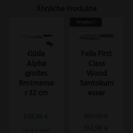
Ähnliche Produkte
Angebot!
Güde
Felix First
Alpha
Class
großes
Wood
Brotmesse
Santokum
r 32 cm
esser
Bewertet
Bewertet
Ursprünglich
238,99
€
167,99
€
mit
mit
5.00
5.00
Preis
von 5
von 5
Aktueller
134,99
€
war:
inkl. 19 % MwSt.
Preis