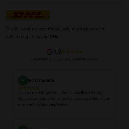
Lasergravur
Über uns
AGB
Werbegeschenke
Zahlungsarten
Produktsicherheitsverordnung
Schleifservice
Versandarten
Der Versand unserer Artikel, erfolgt durch unseren
Schärfgutschein einlösen
Wissenswertes über Messer
zuverlässigen Partner DHL.
Sitemap
4,9
Basierend auf 779 Google-Rezensionen
F
Franz Anderle
Alles ist perfekt gelaufen. Sehr schnelle Lieferung.
Super Ware. Super Kommunikation. Diesen Shop kann
man vorbehaltlos empfehlen.