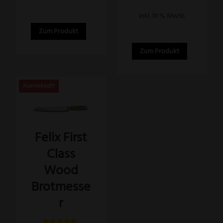
167,99 €
ist:
inkl. 19 % MwSt.
134,99 €.
Zum Produkt
Zum Produkt
Felix First
Class
Wood
Brotmesse
r