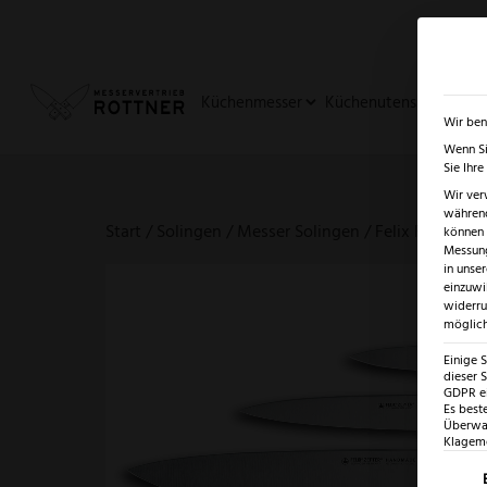
✓
SUMMER SALE: BIS ZU -5
Küchenmesser
Küchenutensilien
Ja
Wir ben
Wenn Si
Sie Ihr
Wir ver
während
Start
/
Solingen
/
Messer Solingen
/ Felix First Clas
können v
Messung
in unse
einzuwi
widerru
möglich
Einige 
dieser S
GDPR ei
Es best
Überwac
Klagemö
Es fo