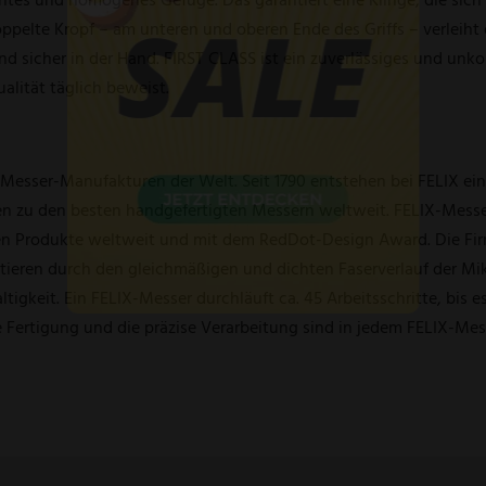
ppelte Kropf – am unteren und oberen Ende des Griffs – verleiht 
d sicher in der Hand. FIRST CLASS ist ein zuverlässiges und unkom
ualität täglich beweist.
esser-Manufakturen der Welt. Seit 1790 entstehen bei FELIX einz
en zu den besten handgefertigten Messern weltweit. FELIX-Mess
en Produkte weltweit und mit dem RedDot-Design Award. Die Firm
ieren durch den gleichmäßigen und dichten Faserverlauf der Mikro
igkeit. Ein FELIX-Messer durchläuft ca. 45 Arbeitsschritte, bis 
Fertigung und die präzise Verarbeitung sind in jedem FELIX-Messer