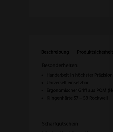
Beschreibung
Produktsicherheit
Reze
Besonderheiten:
Handarbeit in höchster Präzision
Universell
einsetzbar
Ergonomischer Griff aus POM (Hochwertig
Klingenhärte 57 – 58 Rockwell
Schärfgutschein