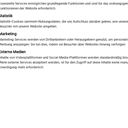
inkl. 19 % MwSt.
Essenzielle Services ermöglichen grundlegende Funktionen und sind für das ordnungsg
Funktionieren der Website erforderlich.
Statistik
Service
1
Statistik-Cookies sammeln Nutzungsdaten, die uns Aufschluss darüber geben, wie unsere
Besucher mit unserer Website umgehen.
Marke
F
Marketing
Serie
Marketing Services werden von Drittanbietern oder Herausgebern genutzt, um personalis
Fi
Werbung anzuzeigen. Sie tun dies, indem sie Besucher über Websites hinweg verfolgen.
1
Externe Medien
Klingenlänge
K
Inhalte von Videoplattformen und Social-Media-Plattformen werden standardmäßig bloc
Wenn externe Services akzeptiert werden, ist für den Zugriff auf diese Inhalte keine manu
2
Einwilligung mehr erforderlich.
Gesamtlänge
2
3
8
Gewicht
1
3
Klingenmaterial
C
Klingenhärte
5