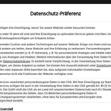
Datenschutz-Präferenz
✓
✓
0 % RABATT ☀️
Nur bis 17.08.2026
Gratis Schärfgutschein zu jedem Mess
gd- & Outdoormesser
Rasur & Nagelpflege
Scheren
Geschenk
ötigen Ihre Einwilligung, bevor Sie unsere Website weiter besuchen können.
e unter 16 Jahre alt sind und Ihre Einwilligung zu optionalen Services geben möchten, m
e Erziehungsberechtigten um Erlaubnis bitten.
wenden Cookies und andere Technologien auf unserer Website. Einige von ihnen sind esse
 andere uns helfen, diese Website und Ihre Erfahrung zu verbessern.
Personenbezogene
s Messerset 3-teilig
erarbeitet werden (z. B. IP-Adressen), z. B. für personalisierte Anzeigen und Inhalte oder
 von Anzeigen und Inhalten.
Weitere Informationen über die Verwendung Ihrer Daten fi
rer
Datenschutzerklärung
.
Es besteht keine Verpflichtung, in die Verarbeitung Ihrer Daten
lligen, um dieses Angebot zu nutzen.
Sie können Ihre Auswahl jederzeit unter
Einstellung
fen oder anpassen.
Bitte beachten Sie, dass aufgrund individueller Einstellungen
erweise nicht alle Funktionen der Website verfügbar sind.
Felix First
Services verarbeiten personenbezogene Daten in den USA. Mit Ihrer Einwilligung zur Nut
ervices willigen Sie auch in die Verarbeitung Ihrer Daten in den USA gemäß Art. 49 (1) lit.
3-teilig
n. Der EuGH stuft die USA als ein Land mit unzureichendem Datenschutz nach EU-Standar
eht beispielsweise die Gefahr, dass US-Behörden personenbezogene Daten in
hungsprogrammen verarbeiten, ohne dass für Europäerinnen und Europäer eine
€
glichkeit besteht.
279,99
lgt eine Liste der Service-Gruppen, für die eine Einwilligung erte
Essenziell