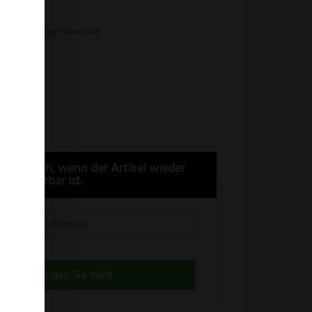
eidseitig
OM (Hochwertiger Kunststoff)
ein
10333
n Sie mich, wenn der Artikel wieder
lieferbar ist.