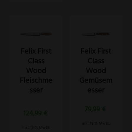
Felix First
Felix First
Class
Class
Wood
Wood
Fleischme
Gemüsem
sser
esser
79,99
€
Bewertet
124,99
€
mit
5.00
von 5
inkl. 19 % MwSt.
inkl. 19 % MwSt.