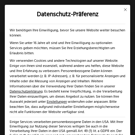
Mit dies
Datenschutz-Präferenz
×
✓
Gratis Schärfgutschein zu jedem Messer
Mein Konto
Suche
Wir benötigen Ihre Einwilligung, bevor Sie unsere Website weiter besuchen
können.
Wenn Sie unter 16 Jahre alt sind und Ihre Einwilligung zu optionalen
Services geben möchten, müssen Sie Ihre Erziehungsberechtigten um
Start
/
Solingen
/
Messer aus Solingen
/ Fachwerk
Erlaubnis bitten.
Wir verwenden Cookies und andere Technologien auf unserer Website.
Steakmesser Komfort
Einige von ihnen sind essenziell, während andere uns helfen, diese Website
und Ihre Erfahrung zu verbessern.
Personenbezogene Daten können
verarbeitet werden (z. B. IP-Adressen), z. B. für personalisierte Anzeigen und
Inhalte oder die Messung von Anzeigen und Inhalten.
Weitere
Informationen über die Verwendung Ihrer Daten finden Sie in unserer
Datenschutzerklärung
.
Es besteht keine Verpflichtung, in die Verarbeitung
Ihrer Daten einzuwilligen, um dieses Angebot zu nutzen.
Sie können Ihre
Auswahl jederzeit unter
Einstellungen
widerrufen oder anpassen.
Bitte
beachten Sie, dass aufgrund individueller Einstellungen möglicherweise
nicht alle Funktionen der Website verfügbar sind.
Einige Services verarbeiten personenbezogene Daten in den USA. Mit Ihrer
Einwilligung zur Nutzung dieser Services willigen Sie auch in die
Verarbeitung Ihrer Daten in den USA gemäß Art. 49 (1) lit. a GDPR ein. Der