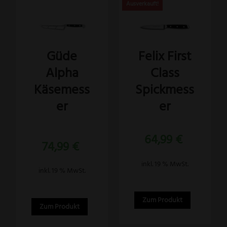
Güde
Felix First
Alpha
Class
Käsemess
Spickmess
er
er
64,99
€
Bewertet
74,99
€
mit
5.00
von 5
inkl. 19 % MwSt.
inkl. 19 % MwSt.
Zum Produkt
Zum Produkt