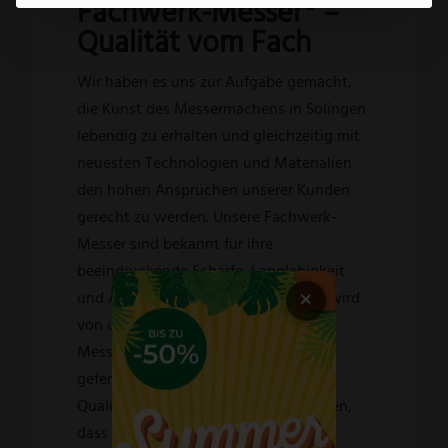
Fachwerk-Messer® –
Qualität vom Fach
Wir haben es uns zur Aufgabe gemacht,
die Kunst des Messermachens in Solingen
lebendig zu erhalten und gleichzeitig mit
neuesten Technologien und Materialien
den hohen Ansprüchen unserer Kunden
gerecht zu werden. Unsere Fachwerk-
Messer sind bekannt für ihre
beeindruckende Schärfe, Langlebigkeit
×
und Ästhetik. Jedes einzelne Messer wird
von unseren hochqualifizierten
Messermachern liebevoll von Hand
gefertigt und durchläuft strenge
Qualitätskontrollen, um sicherzustellen,
dass es unseren hohen Standards