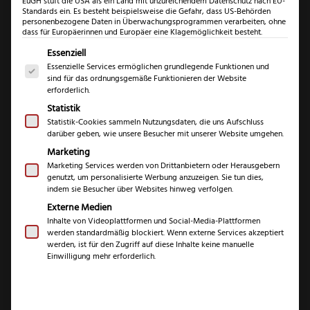
EuGH stuft die USA als ein Land mit unzureichendem Datenschutz nach EU-
Standards ein. Es besteht beispielsweise die Gefahr, dass US-Behörden
personenbezogene Daten in Überwachungsprogrammen verarbeiten, ohne
dass für Europäerinnen und Europäer eine Klagemöglichkeit besteht.
Es folgt eine Liste der Service-Gruppen, für die eine Einwil
Essenziell
Essenzielle Services ermöglichen grundlegende Funktionen und
sind für das ordnungsgemäße Funktionieren der Website
erforderlich.
Statistik
Statistik-Cookies sammeln Nutzungsdaten, die uns Aufschluss
darüber geben, wie unsere Besucher mit unserer Website umgehen.
Marketing
Marketing Services werden von Drittanbietern oder Herausgebern
genutzt, um personalisierte Werbung anzuzeigen. Sie tun dies,
indem sie Besucher über Websites hinweg verfolgen.
Externe Medien
Fachwerk
Inhalte von Videoplattformen und Social-Media-Plattformen
werden standardmäßig blockiert. Wenn externe Services akzeptiert
Steakmesser
werden, ist für den Zugriff auf diese Inhalte keine manuelle
Einwilligung mehr erforderlich.
Komfort
€
€
9,99
41,99
–