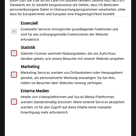
EuGH stuft die USA als ein Land mit unzureichendem Datenschutz nach EU-
Standards ein. Es besteht beispielsweise die Gefahr, dass US-Behörden
personenbezogene Daten in Überwachungsprogrammen verarbeiten, ohne
dass für Europäerinnen und Europäer eine Klagemöglichkeit besteht.
Es folgt eine Liste der Service-Gruppen, für die eine Einwil
Essenziell
Essenzielle Services ermöglichen grundlegende Funktionen und
sind für das ordnungsgemäße Funktionieren der Website
erforderlich.
Statistik
Statistik-Cookies sammeln Nutzungsdaten, die uns Aufschluss
darüber geben, wie unsere Besucher mit unserer Website umgehen.
Eickhorn Forester II
Marketing
Beryllium
Marketing Services werden von Drittanbietern oder Herausgebern
genutzt, um personalisierte Werbung anzuzeigen. Sie tun dies,
indem sie Besucher über Websites hinweg verfolgen.
(
1
Kundenrezension)
Externe Medien
Inhalte von Videoplattformen und Social-Media-Plattformen
Bewertet mit
1
werden standardmäßig blockiert. Wenn externe Services akzeptiert
5.00
von 5,
€
164,99
werden, ist für den Zugriff auf diese Inhalte keine manuelle
basierend
Einwilligung mehr erforderlich.
auf
Kundenbewe
inkl. 19 % MwSt.
rtung