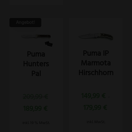
Angebot!
Dieses
Produkt
weist
Puma IP
Puma
mehrere
Marmota
Hunters
Varianten
auf.
Hirschhorn
Pal
Die
Optionen
Bewertet
Bewertet
können
Ursprünglicher
149,99
€
mit
209,99
€
mit
–
5.00
5.00
Preis
auf
von 5
von 5
Aktueller
179,99
€
189,99
€
war:
der
Preis
209,99 €
Produktseite
ist:
inkl. MwSt.
inkl. 19 % MwSt.
gewählt
189,99 €.