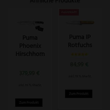
Ähnliche Produkte
Puma IP
Puma
Rotfuchs
Phoenix
Hirschhorn
Bewertet
84,99
€
mit
5.00
Bewertet
von 5
379,99
€
mit
5.00
inkl. 19 % MwSt.
von 5
inkl. 19 % MwSt.
Zum Produkt
Zum Produkt