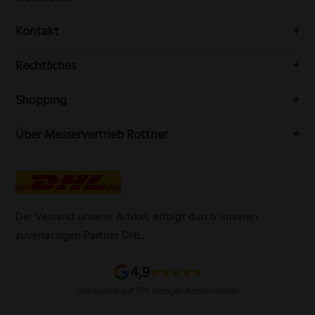
Erhalten Sie Neuigkeiten und aktuelle Trends rundum die
Kontakt
Messerwelt durch unseren Newsletter
Buchenstr. 3
Rechtliches
42699 Solingen
Impressum
Deutschland
Shopping
Datenschutzerklärung
Telefon:
(0212) 25089021
Mein Konto
Über Messervertrieb Rottner
Widerrufsbelehrung
E-Mail:
info@messervertrieb-rottner.de
Lasergravur
Über uns
AGB
Werbegeschenke
Zahlungsarten
Produktsicherheitsverordnung
Schleifservice
Versandarten
Der Versand unserer Artikel, erfolgt durch unseren
Schärfgutschein einlösen
Wissenswertes über Messer
zuverlässigen Partner DHL.
Sitemap
4,9
Basierend auf 779 Google-Rezensionen