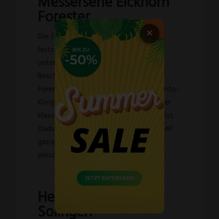
Messerserie Eickhorn
Forester
×
Die Eickhorn Forester-Serie umfasst
feststehende Outdoormesser mit
unterschiedlichen Klingenformen,
Beschichtungen und Grifffarben. Das
Forester II besitzt eine Spear-Point-Tanto-
Klinge, während das Forester I mit einer
klassischen Tanto-Form ausgestattet ist.
Dadurch lässt sich das passende Modell
gezielt nach Einsatzbereich und
persönlicher Vorliebe auswählen.
Hersteller Eickhorn
Solingen