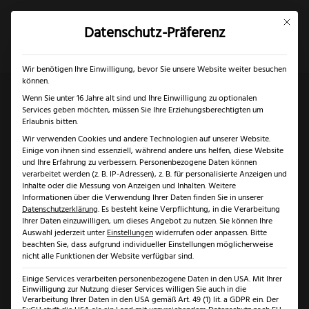
Mit dies
Datenschutz-Präferenz
×
✓
Gratis Schärfgutschein zu jedem Messer
Mein Konto
Suche
Wir benötigen Ihre Einwilligung, bevor Sie unsere Website weiter besuchen
können.
Wenn Sie unter 16 Jahre alt sind und Ihre Einwilligung zu optionalen
Services geben möchten, müssen Sie Ihre Erziehungsberechtigten um
Start
/
Klingenarten
/
American Tanto Klinge
/ Eickhorn
Erlaubnis bitten.
Wir verwenden Cookies und andere Technologien auf unserer Website.
Forester II Beryllium
Einige von ihnen sind essenziell, während andere uns helfen, diese Website
und Ihre Erfahrung zu verbessern.
Personenbezogene Daten können
verarbeitet werden (z. B. IP-Adressen), z. B. für personalisierte Anzeigen und
Inhalte oder die Messung von Anzeigen und Inhalten.
Weitere
Informationen über die Verwendung Ihrer Daten finden Sie in unserer
Datenschutzerklärung
.
Es besteht keine Verpflichtung, in die Verarbeitung
Ihrer Daten einzuwilligen, um dieses Angebot zu nutzen.
Sie können Ihre
Auswahl jederzeit unter
Einstellungen
widerrufen oder anpassen.
Bitte
beachten Sie, dass aufgrund individueller Einstellungen möglicherweise
nicht alle Funktionen der Website verfügbar sind.
Einige Services verarbeiten personenbezogene Daten in den USA. Mit Ihrer
Einwilligung zur Nutzung dieser Services willigen Sie auch in die
Verarbeitung Ihrer Daten in den USA gemäß Art. 49 (1) lit. a GDPR ein. Der