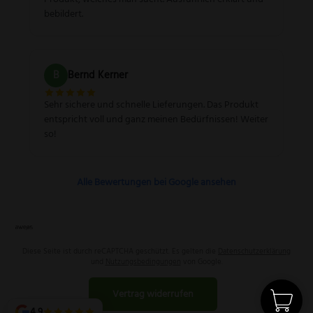
bebildert.
B
Bernd Kerner
Sehr sichere und schnelle Lieferungen. Das Produkt
entspricht voll und ganz meinen Bedürfnissen! Weiter
so!
Alle Bewertungen bei Google ansehen
Diese Seite ist durch reCAPTCHA geschützt. Es gelten die
Datenschutzerklärung
und
Nutzungsbedingungen
von Google.
Vertrag widerrufen
4,9