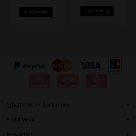
werden
Zum Produkt
Zum Produkt
Schärfer als die Konkurrenz
Messervertrieb Rottner bedeutet höchste Schneidwarenqualität
Social Media
aus Solingen.
Folgen Sie uns auf Social-Media durch die Welt der Messer
Newsletter