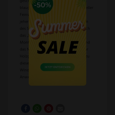
geschliffen und von Hand „fein- oder
blaugepließtet“ (Pließten ist ein spezieller
Feinschliff). Das „Pließten“ gehört seit
jeher zu den aufwendigsten Techniken
des Schleifhandwerks in Solingen. Auch
das „Reiden und Ausmachen“, das
Montieren der Griffe an die Klingen und
das feine Ausarbeiten und Polieren der
Holzgriffe aus der freien Hand zählen zu
diesen Handwerken, die bei
Windmühlenmesser noch bis heute
Anwendung finden.