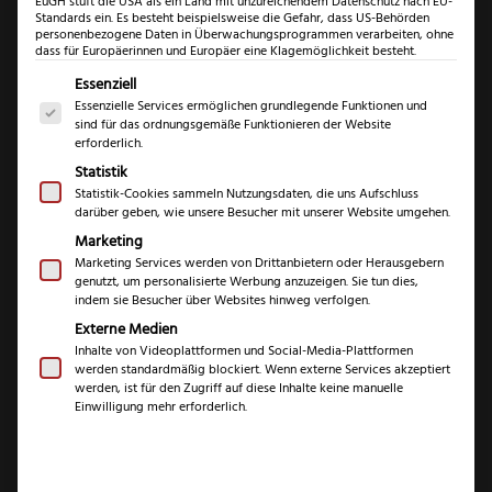
EuGH stuft die USA als ein Land mit unzureichendem Datenschutz nach EU-
Standards ein. Es besteht beispielsweise die Gefahr, dass US-Behörden
personenbezogene Daten in Überwachungsprogrammen verarbeiten, ohne
dass für Europäerinnen und Europäer eine Klagemöglichkeit besteht.
Es folgt eine Liste der Service-Gruppen, für die eine Einwil
Essenziell
Essenzielle Services ermöglichen grundlegende Funktionen und
sind für das ordnungsgemäße Funktionieren der Website
erforderlich.
Statistik
Statistik-Cookies sammeln Nutzungsdaten, die uns Aufschluss
darüber geben, wie unsere Besucher mit unserer Website umgehen.
Windmühlenmesser
Marketing
K4 Kochmesser
Marketing Services werden von Drittanbietern oder Herausgebern
genutzt, um personalisierte Werbung anzuzeigen. Sie tun dies,
Pflaume
indem sie Besucher über Websites hinweg verfolgen.
Externe Medien
Inhalte von Videoplattformen und Social-Media-Plattformen
(
1
Kundenrezension)
werden standardmäßig blockiert. Wenn externe Services akzeptiert
werden, ist für den Zugriff auf diese Inhalte keine manuelle
Bewertet mit
1
Einwilligung mehr erforderlich.
5.00
von 5,
€
137,99
basierend
auf
Kundenbewe
inkl. 19 % MwSt.
rtung