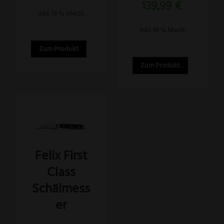
139,99
€
mit
5.00
inkl. 19 % MwSt.
von 5
inkl. 19 % MwSt.
Zum Produkt
Zum Produkt
Felix First
Class
Schälmess
er