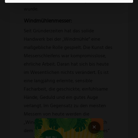
Brotmesser Grandmoulin umgesetzt
wurde.
Windmühlenmesser:
Seit Gründerzeiten hat das solide
Handwerk bei der „Windmühle“ eine
maßgebliche Rolle gespielt. Die Kunst des
Messerschleifens war kompromisslose,
ehrliche Arbeit. Daran hat sich bis heute
im Wesentlichen nichts verändert. Es ist
eine langjährig erlernte, sensible
Facharbeit, die geschickte, einfühlsame
Hände, Geduld und ein gutes Auge
verlangt. Im Gegensatz zu den meisten
Messern von heute werden die
„Windmühlenmesser“ noch immer nach
×
dem Prinzip des „Solinger Dünnschliffes“