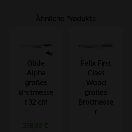
Ähnliche Produkte
Güde
Felix First
Alpha
Class
großes
Wood
Brotmesse
großes
r 32 cm
Brotmesse
r
Bewertet
238,99
€
mit
5.00
Bewertet
von 5