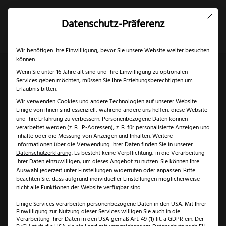
Mit dies
Datenschutz-Präferenz
×
✓
Gratis Schärfgutschein zu jedem Messer
Mein Konto
Suche
Wir benötigen Ihre Einwilligung, bevor Sie unsere Website weiter besuchen
können.
Wenn Sie unter 16 Jahre alt sind und Ihre Einwilligung zu optionalen
Services geben möchten, müssen Sie Ihre Erziehungsberechtigten um
Start
/
Solingen
/
Messer
Erlaubnis bitten.
Wir verwenden Cookies und andere Technologien auf unserer Website.
Solingen
/ Windmühlenmesser K4 Kochmesser Pflaume
Einige von ihnen sind essenziell, während andere uns helfen, diese Website
und Ihre Erfahrung zu verbessern.
Personenbezogene Daten können
verarbeitet werden (z. B. IP-Adressen), z. B. für personalisierte Anzeigen und
Inhalte oder die Messung von Anzeigen und Inhalten.
Weitere
Informationen über die Verwendung Ihrer Daten finden Sie in unserer
Datenschutzerklärung
.
Es besteht keine Verpflichtung, in die Verarbeitung
Ihrer Daten einzuwilligen, um dieses Angebot zu nutzen.
Sie können Ihre
Auswahl jederzeit unter
Einstellungen
widerrufen oder anpassen.
Bitte
beachten Sie, dass aufgrund individueller Einstellungen möglicherweise
nicht alle Funktionen der Website verfügbar sind.
Einige Services verarbeiten personenbezogene Daten in den USA. Mit Ihrer
Einwilligung zur Nutzung dieser Services willigen Sie auch in die
Verarbeitung Ihrer Daten in den USA gemäß Art. 49 (1) lit. a GDPR ein. Der