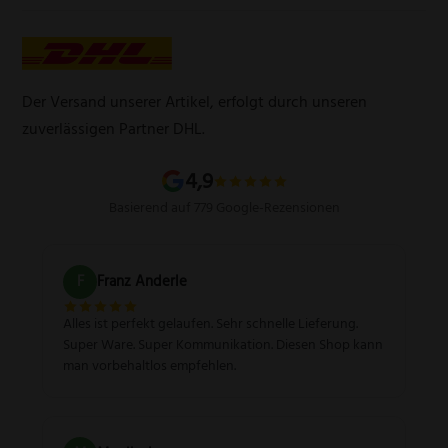
Lasergravur
Über uns
AGB
Werbegeschenke
Zahlungsarten
Produktsicherheitsverordnung
Schleifservice
Versandarten
Der Versand unserer Artikel, erfolgt durch unseren
Schärfgutschein einlösen
Wissenswertes über Messer
zuverlässigen Partner DHL.
Sitemap
4,9
Basierend auf 779 Google-Rezensionen
F
Franz Anderle
Alles ist perfekt gelaufen. Sehr schnelle Lieferung.
Super Ware. Super Kommunikation. Diesen Shop kann
man vorbehaltlos empfehlen.