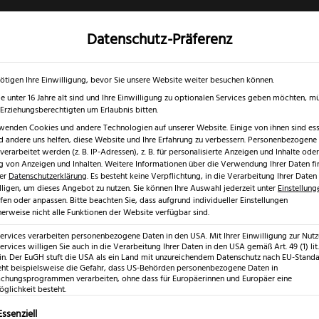
Datenschutz-Präferenz
✓
✓
0 % RABATT ☀️
Nur bis 17.08.2026
Gratis Schärfgutschein zu jedem Mess
gd- & Outdoormesser
Rasur & Nagelpflege
Scheren
Geschenk
ötigen Ihre Einwilligung, bevor Sie unsere Website weiter besuchen können.
e unter 16 Jahre alt sind und Ihre Einwilligung zu optionalen Services geben möchten, m
e Erziehungsberechtigten um Erlaubnis bitten.
wenden Cookies und andere Technologien auf unserer Website. Einige von ihnen sind esse
 andere uns helfen, diese Website und Ihre Erfahrung zu verbessern.
Personenbezogene
erarbeitet werden (z. B. IP-Adressen), z. B. für personalisierte Anzeigen und Inhalte oder
 von Anzeigen und Inhalten.
Weitere Informationen über die Verwendung Ihrer Daten fi
rer
Datenschutzerklärung
.
Es besteht keine Verpflichtung, in die Verarbeitung Ihrer Daten
lligen, um dieses Angebot zu nutzen.
Sie können Ihre Auswahl jederzeit unter
Einstellung
fen oder anpassen.
Bitte beachten Sie, dass aufgrund individueller Einstellungen
erweise nicht alle Funktionen der Website verfügbar sind.
Triangle Pi
Services verarbeiten personenbezogene Daten in den USA. Mit Ihrer Einwilligung zur Nut
ervices willigen Sie auch in die Verarbeitung Ihrer Daten in den USA gemäß Art. 49 (1) lit.
n. Der EuGH stuft die USA als ein Land mit unzureichendem Datenschutz nach EU-Standar
€
16,99
eht beispielsweise die Gefahr, dass US-Behörden personenbezogene Daten in
hungsprogrammen verarbeiten, ohne dass für Europäerinnen und Europäer eine
glichkeit besteht.
inkl. 19 % MwSt.
lgt eine Liste der Service-Gruppen, für die eine Einwilligung erte
Essenziell