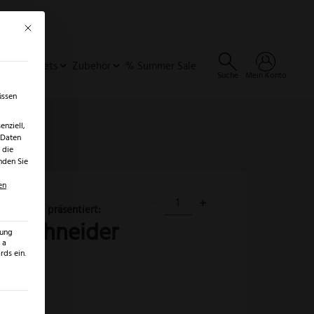
Mit diesem Button wird der Dialog geschlossen. Seine Funktionalität ist identisch 
×
✓
er
SALE ENTDECKEN →
ideen & Sets
Zubehör
% Summer Sale
Suche
Mein Konto
üssen
nziell,
 Daten
 die
nden Sie
en
−
+
Triangle
zzaschneider
Pizzaschneider
zung
 a
Menge
ds ein.
ilt werden kann. Die erste Service-Gruppe ist essenziell und kann