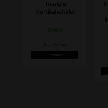
Triangle
N
Vertikalschäler
E
11,99
€
inkl. 19 % MwSt.
Zum Produkt