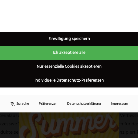
Einwilligung speichern
nstadt Solingen und ist damit eines der wenigen Unternehmen im B
rhalten. Für Geschäftsführerin Christine Kelch stehen die Vortei
Ich akzeptiere alle
×
alen Netzwerke sind es vor allem die unmittelbare Qualitätskontro
sich auszahlen.
Nur essenzielle Cookies akzeptieren
achhaltige Produktion ein weiteres Thema, das triangle sehr am H
Individuelle Datenschutz-Präferenzen
senden Rohstoffen auf Basis von ISCC-zertifiziertem Zuckerrohr.
ralöl und schont die Ressourcen. Dennoch ist es beim Konsument
Sprache
Präferenzen
Datenschutzerklärung
Impressum
erialauswahl. Triangle durchleuchtet alle Prozesse nach Verbesse
zessive Verzicht auf Kunststoff bei Produktverpackungen für da
odukte selbst legt triangle Wert auf Langlebigkeit und konzipiert 