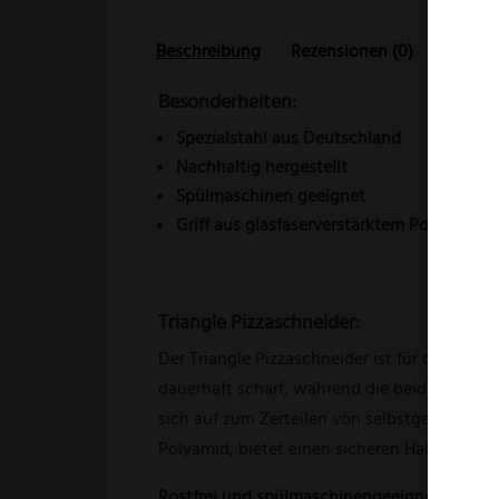
Beschreibung
Rezensionen (0)
Besonderheiten:
Spezialstahl aus Deutschland
Nachhaltig
hergestellt
Spülmaschinen
geeignet
Griff aus glasfaserverstärktem Polyamid (
Triangle Pizzaschneider:
Der Triangle Pizzaschneider ist für den prof
dauerhaft scharf, während die beidseitige F
sich auf zum Zerteilen von selbstgemachtem
Polyamid, bietet einen sicheren Halt und ist
Rostfrei und spülmaschinengeeignet. Hergest