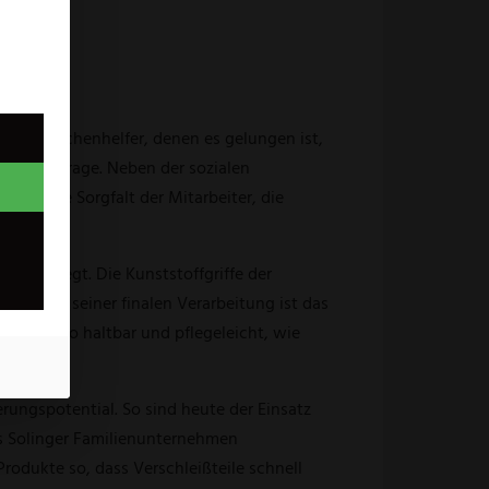
ereich Küchenhelfer, denen es gelungen ist,
le außer Frage. Neben der sozialen
lle, die Sorgfalt der Mitarbeiter, die
erzen liegt. Die Kunststoffgriffe der
 Bis zu seiner finalen Verarbeitung ist das
en ebenso haltbar und pflegeleicht, wie
rungspotential. So sind heute der Einsatz
s Solinger Familienunternehmen
Produkte so, dass Verschleißteile schnell