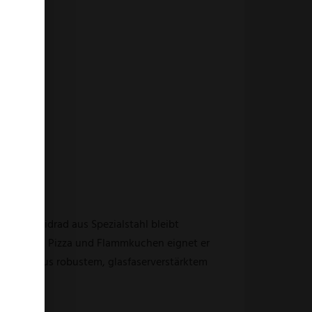
fte Schneidrad aus Spezialstahl bleibt
onieren von Pizza und Flammkuchen eignet er
besteht aus robustem, glasfaserverstärktem