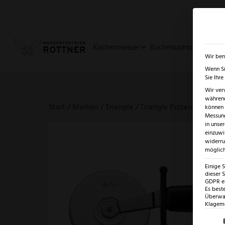
✓
SUMMER SALE: BIS ZU -5
Küchenmesser
Küchenutensilien
Ja
Wir ben
Wenn Si
Sie Ihr
Wir ver
während
Start
/
Marken
/
Triangle
/ Triangle Pizzaschneider
können v
Messung
in unse
einzuwi
widerru
möglich
Einige 
dieser S
GDPR ei
Es best
Überwac
Klagemö
Es fo