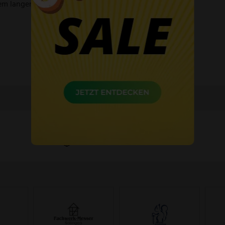
nem langen Produktleben nichts im Wege.
60 Tage Widerrufsrecht