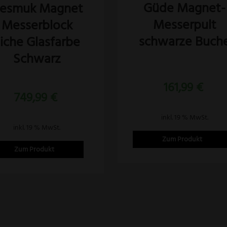
Güde Magnet-
esmuk Magnet
Messerpult
Messerblock
schwarze Buch
iche Glasfarbe
Schwarz
Bewertet
mit
161,99
€
4.00
von 5
749,99
€
inkl. 19 % MwSt.
inkl. 19 % MwSt.
Zum Produkt
Zum Produkt