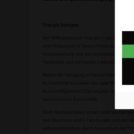
Triangle Solingen:
Seit 1946 produziert triangle in der Klinge
eine Produktion in Deutschland aufrecht zu e
Verantwortung und der Unterstützung der lok
Flexibilität und die kurzen Lieferzeiten, die 
Neben der Fertigung in Deutschland ist die n
Küchenhelfer bestehen aus über 90% nachwach
Kunststoffgranulat CO2-negativ, spart Mine
herkömmliche Kunststoffe.
Doch Nachhaltigkeit endet nicht bei der Mat
von Ökostrom und E-Fahrzeugen und der suk
selbstverständlich. Auch hinsichtlich der Pr