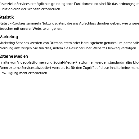
Essenzielle Services ermöglichen grundlegende Funktionen und sind für das ordnungsg
Marke
Funktionieren der Website erforderlich.
T
Statistik
Durchmesser
7
Statistik-Cookies sammeln Nutzungsdaten, die uns Aufschluss darüber geben, wie unsere
Besucher mit unserer Website umgehen.
Gesamtlänge
1
Marketing
Marketing Services werden von Drittanbietern oder Herausgebern genutzt, um personalis
Breite
6
Werbung anzuzeigen. Sie tun dies, indem sie Besucher über Websites hinweg verfolgen.
Externe Medien
Höhe
1,
Inhalte von Videoplattformen und Social-Media-Plattformen werden standardmäßig bloc
Wenn externe Services akzeptiert werden, ist für den Zugriff auf diese Inhalte keine manu
Gewicht
6
Einwilligung mehr erforderlich.
Klingenmaterial
E
Griffmaterial
G
Spülmaschinen geeignet
Ja
Sofort versandfertig, Lief