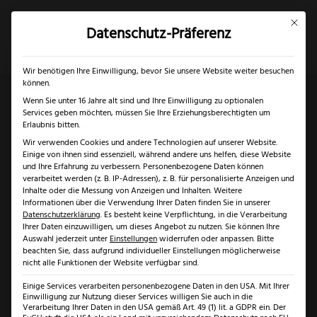
Mit dies
Datenschutz-Präferenz
×
✓
Gratis Schärfgutschein zu jedem Messer
Mein Konto
Suche
Wir benötigen Ihre Einwilligung, bevor Sie unsere Website weiter besuchen
können.
Wenn Sie unter 16 Jahre alt sind und Ihre Einwilligung zu optionalen
Services geben möchten, müssen Sie Ihre Erziehungsberechtigten um
Start
/
Solingen
/
Messer aus Solingen
/ Teckel Bär G10
Erlaubnis bitten.
Wir verwenden Cookies und andere Technologien auf unserer Website.
orange
Einige von ihnen sind essenziell, während andere uns helfen, diese Website
und Ihre Erfahrung zu verbessern.
Personenbezogene Daten können
verarbeitet werden (z. B. IP-Adressen), z. B. für personalisierte Anzeigen und
Inhalte oder die Messung von Anzeigen und Inhalten.
Weitere
Informationen über die Verwendung Ihrer Daten finden Sie in unserer
Datenschutzerklärung
.
Es besteht keine Verpflichtung, in die Verarbeitung
Ihrer Daten einzuwilligen, um dieses Angebot zu nutzen.
Sie können Ihre
Auswahl jederzeit unter
Einstellungen
widerrufen oder anpassen.
Bitte
beachten Sie, dass aufgrund individueller Einstellungen möglicherweise
nicht alle Funktionen der Website verfügbar sind.
Einige Services verarbeiten personenbezogene Daten in den USA. Mit Ihrer
Einwilligung zur Nutzung dieser Services willigen Sie auch in die
Verarbeitung Ihrer Daten in den USA gemäß Art. 49 (1) lit. a GDPR ein. Der