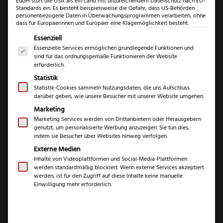
EuGH stuft die USA als ein Land mit unzureichendem Datenschutz nach EU-
Standards ein. Es besteht beispielsweise die Gefahr, dass US-Behörden
personenbezogene Daten in Überwachungsprogrammen verarbeiten, ohne
dass für Europäerinnen und Europäer eine Klagemöglichkeit besteht.
Es folgt eine Liste der Service-Gruppen, für die eine Einwil
Essenziell
Essenzielle Services ermöglichen grundlegende Funktionen und
sind für das ordnungsgemäße Funktionieren der Website
erforderlich.
Statistik
Statistik-Cookies sammeln Nutzungsdaten, die uns Aufschluss
darüber geben, wie unsere Besucher mit unserer Website umgehen.
Teckel Bär G10
Marketing
orange
Marketing Services werden von Drittanbietern oder Herausgebern
genutzt, um personalisierte Werbung anzuzeigen. Sie tun dies,
indem sie Besucher über Websites hinweg verfolgen.
€
€
129,99
164,99
–
Externe Medien
Inhalte von Videoplattformen und Social-Media-Plattformen
werden standardmäßig blockiert. Wenn externe Services akzeptiert
inkl. MwSt.
werden, ist für den Zugriff auf diese Inhalte keine manuelle
Einwilligung mehr erforderlich.
Scheidentyp