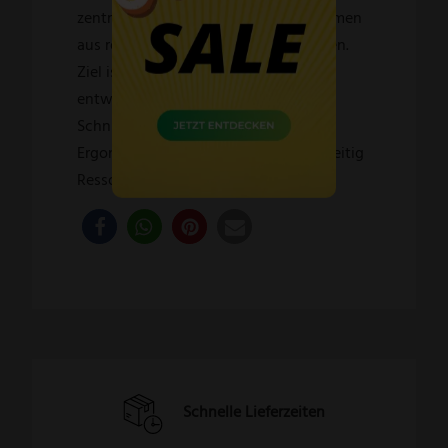
zentrale Rolle: Viele Materialien stammen
aus regionalen oder recycelten Quellen.
Ziel ist es, langlebige Messer zu
entwickeln, die durch Schärfe,
Schnitthaltigkeit und hervorragende
Ergonomie überzeugen – und gleichzeitig
Ressourcen schonen.
Schnelle Lieferzeiten