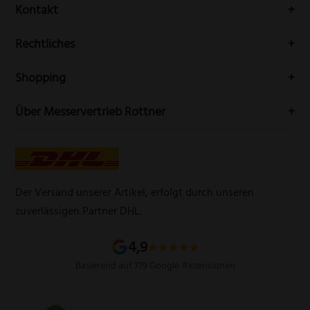
Erhalten Sie Neuigkeiten und aktuelle Trends rundum die
Kontakt
Messerwelt durch unseren Newsletter
Buchenstr. 3
Rechtliches
42699 Solingen
Impressum
Deutschland
Shopping
Datenschutzerklärung
Telefon:
(0212) 25089021
Mein Konto
Über Messervertrieb Rottner
Widerrufsbelehrung
E-Mail:
info@messervertrieb-rottner.de
Lasergravur
Über uns
AGB
Werbegeschenke
Zahlungsarten
Produktsicherheitsverordnung
Schleifservice
Versandarten
Der Versand unserer Artikel, erfolgt durch unseren
Schärfgutschein einlösen
Wissenswertes über Messer
zuverlässigen Partner DHL.
Sitemap
4,9
Basierend auf 779 Google-Rezensionen