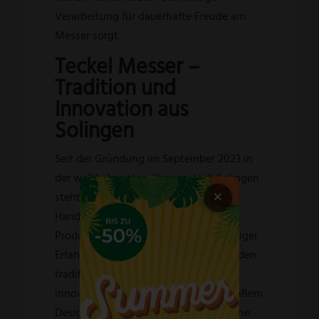
Verarbeitung für dauerhafte Freude am
Messer sorgt.
Teckel Messer –
Tradition und
Innovation aus
Solingen
Seit der Gründung im September 2023 in
der weltbekannten Klingenstadt Solingen
×
steht Teckel Messer für moderne
Handwerkskunst und nachhaltige
Produktion. Drei Gründer mit langjähriger
Erfahrung im Messerhandwerk verbinden
traditionelle Fertigungstechniken mit
innovativen Materialien und zeitgemäßem
Design. Nachhaltigkeit spielt dabei eine