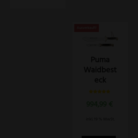
Puma
Waidbest
eck
Bewertet
994,99
€
mit
5.00
von 5
inkl. 19 % MwSt.