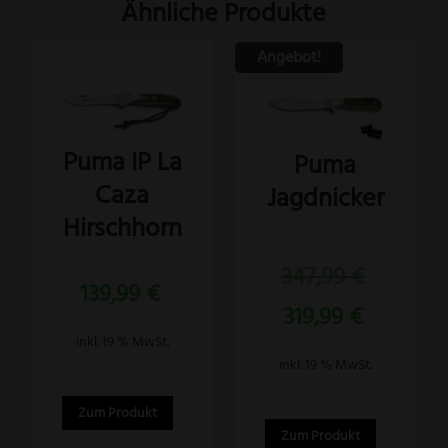
Ähnliche Produkte
Angebot!
Puma IP La
Puma
Caza
Jagdnicker
Hirschhorn
Bewertet
Ursprünglich
347,99
€
mit
5.00
139,99
€
Preis
von 5
Aktueller
319,99
€
war:
Preis
347,99 €
inkl. 19 % MwSt.
ist:
inkl. 19 % MwSt.
319,99 €.
Zum Produkt
Zum Produkt