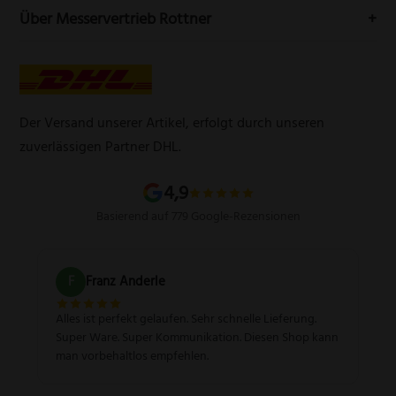
Telefon:
(0212) 25089021
Mein Konto
Über Messervertrieb Rottner
Widerrufsbelehrung
E-Mail:
info@messervertrieb-rottner.de
Lasergravur
Über uns
AGB
Werbegeschenke
Zahlungsarten
Produktsicherheitsverordnung
Schleifservice
Versandarten
Der Versand unserer Artikel, erfolgt durch unseren
Schärfgutschein einlösen
Wissenswertes über Messer
zuverlässigen Partner DHL.
Sitemap
4,9
Basierend auf 779 Google-Rezensionen
F
Franz Anderle
Alles ist perfekt gelaufen. Sehr schnelle Lieferung.
Super Ware. Super Kommunikation. Diesen Shop kann
man vorbehaltlos empfehlen.