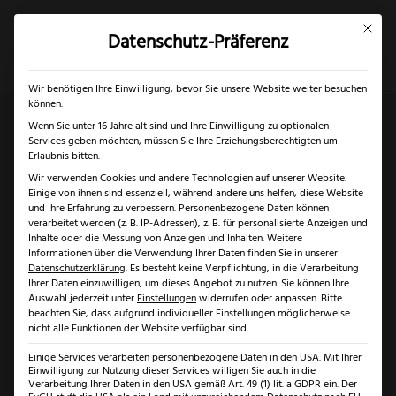
Mit dies
Datenschutz-Präferenz
×
✓
Gratis Schärfgutschein zu jedem Messer
Mein Konto
Suche
Wir benötigen Ihre Einwilligung, bevor Sie unsere Website weiter besuchen
können.
Wenn Sie unter 16 Jahre alt sind und Ihre Einwilligung zu optionalen
Services geben möchten, müssen Sie Ihre Erziehungsberechtigten um
Start
/
Klingenarten
/
Drop Point Klinge
/ Rotwild
Erlaubnis bitten.
Wir verwenden Cookies und andere Technologien auf unserer Website.
Jagdnicker Milan Micarta schwarz
Einige von ihnen sind essenziell, während andere uns helfen, diese Website
und Ihre Erfahrung zu verbessern.
Personenbezogene Daten können
verarbeitet werden (z. B. IP-Adressen), z. B. für personalisierte Anzeigen und
Inhalte oder die Messung von Anzeigen und Inhalten.
Weitere
Informationen über die Verwendung Ihrer Daten finden Sie in unserer
Datenschutzerklärung
.
Es besteht keine Verpflichtung, in die Verarbeitung
Ihrer Daten einzuwilligen, um dieses Angebot zu nutzen.
Sie können Ihre
Auswahl jederzeit unter
Einstellungen
widerrufen oder anpassen.
Bitte
beachten Sie, dass aufgrund individueller Einstellungen möglicherweise
nicht alle Funktionen der Website verfügbar sind.
Einige Services verarbeiten personenbezogene Daten in den USA. Mit Ihrer
Einwilligung zur Nutzung dieser Services willigen Sie auch in die
Verarbeitung Ihrer Daten in den USA gemäß Art. 49 (1) lit. a GDPR ein. Der