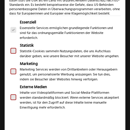
EuGH stuft die USA als ein Land mit unzureichendem Datenschutz nach EU-
Standards ein. Es besteht beispielsweise die Gefahr, dass US-Behörden
personenbezogene Daten in Überwachungsprogrammen verarbeiten, ohne
dass für Europäerinnen und Europäer eine Klagemöglichkeit besteht.
Es folgt eine Liste der Service-Gruppen, für die eine Einwil
Essenziell
Essenzielle Services ermöglichen grundlegende Funktionen und
sind für das ordnungsgemäße Funktionieren der Website
erforderlich.
Statistik
Statistik-Cookies sammeln Nutzungsdaten, die uns Aufschluss
darüber geben, wie unsere Besucher mit unserer Website umgehen.
Rotwild Jagdnicker
Marketing
Milan Micarta
Marketing Services werden von Drittanbietern oder Herausgebern
genutzt, um personalisierte Werbung anzuzeigen. Sie tun dies,
schwarz
indem sie Besucher über Websites hinweg verfolgen.
Externe Medien
Inhalte von Videoplattformen und Social-Media-Plattformen
€
229,99
werden standardmäßig blockiert. Wenn externe Services akzeptiert
werden, ist für den Zugriff auf diese Inhalte keine manuelle
Einwilligung mehr erforderlich.
inkl. MwSt.