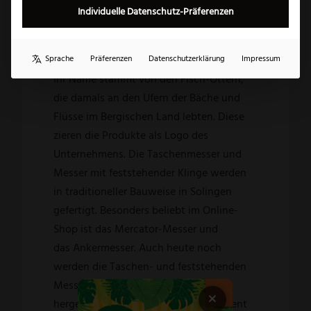
kleinen Kotten – einer traditionellen
Individuelle Datenschutz-Präferenzen
wasserbetriebenen Schleiferei – an der
Königsmühle in Solingen gegründet.
Sprache
Präferenzen
Datenschutzerklärung
Impressum
Ihr Name stammt von den Fisch-Ottern,
die damals an den Ufern der Bäche und
Flüsse im Bergischen Land lebten. Diese
zieren die Produkte als Logo des
Unternehmens. Die Taschenmesser und
Messer mit feststehender Klinge werden
in traditioneller Bauweise in Solingen
gefertigt. Besonders beliebt im Online-
Shop ist das
Mercator-Messer
und
das Ankermesser. Auch heute noch
werden die Taschen- und feststehenden
Messer in sorgfältiger Handarbeit
×
hergestellt und geschärft. Das Sortiment