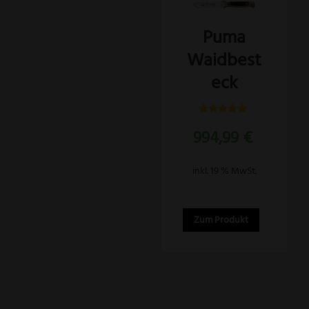
Puma
Waidbest
eck
Bewertet
994,99
€
mit
5.00
von 5
inkl. 19 % MwSt.
Zum Produkt