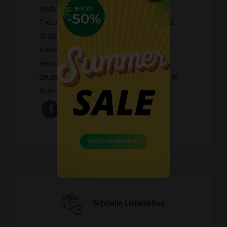
besteht u. a. aus Messern für
Freizeit, Haushalt, Garten und die Jagd.
Größtenteils ausgestattet mit
Kohlenstoffklingen haben diese eine
hervorragende Schnitthaltigkeit und
zeugen von robuster Qualität – Made in
Solingen / Germany.
Schnelle Lieferzeiten