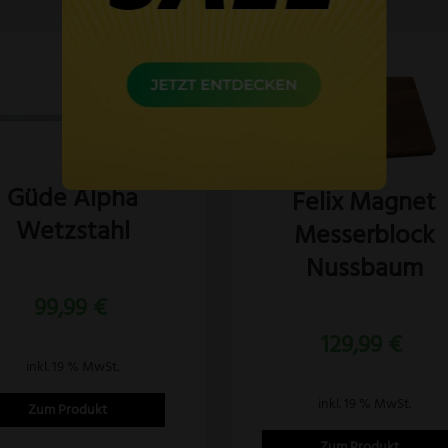
Güde Alpha
Felix Magnet
Wetzstahl
Messerblock
Nussbaum
99,99
€
129,99
€
inkl. 19 % MwSt.
inkl. 19 % MwSt.
Zum Produkt
Zum Produkt