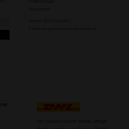
rch
42699 Solingen
Deutschland
Telefon:
(0212) 25089021
E-Mail:
info@messervertrieb-rottner.de
tner
Der Versand unserer Artikel, erfolgt
durch unseren zuverlässigen Partner