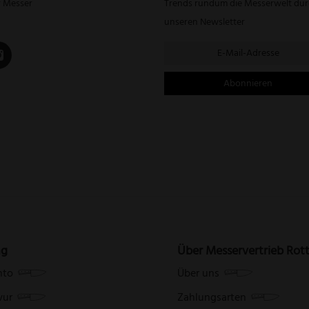
r Messer
Trends rundum die Messerwelt du
unseren Newsletter
ng
Über Messervertrieb Rot
nto
Über uns
vur
Zahlungsarten