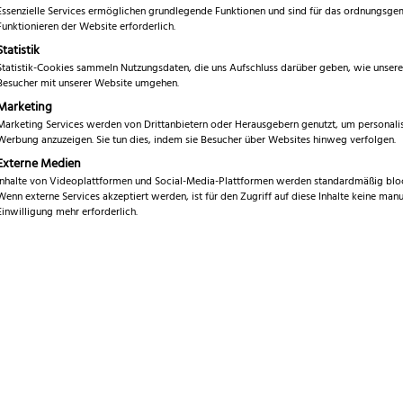
5.00
von 5,
Essenzielle Services ermöglichen grundlegende Funktionen und sind für das ordnungsg
€
34,99
basierend
Funktionieren der Website erforderlich.
auf
Statistik
Kundenbewe
inkl. 19 % MwSt.
rtungen
Statistik-Cookies sammeln Nutzungsdaten, die uns Aufschluss darüber geben, wie unsere
Besucher mit unserer Website umgehen.
Marke
Marketing
P
Marketing Services werden von Drittanbietern oder Herausgebern genutzt, um personalis
Geeignet für
Werbung anzuzeigen. Sie tun dies, indem sie Besucher über Websites hinweg verfolgen.
P
Externe Medien
Material
S
Inhalte von Videoplattformen und Social-Media-Plattformen werden standardmäßig bloc
Wenn externe Services akzeptiert werden, ist für den Zugriff auf diese Inhalte keine manu
Hersteller Art.-Nr.
Einwilligung mehr erforderlich.
9
Sofort versandfertig, Lief