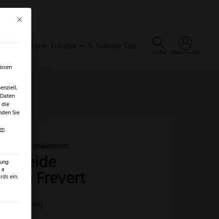
Mit diesem Button wird der Dialog geschlossen. Seine Funktionalität ist identisch 
×
✓
er
SALE ENTDECKEN →
ideen & Sets
Zubehör
% Summer Sale
Suche
Mein Konto
üssen
nziell,
 Daten
 die
nden Sie
en
Puma
Lederscheide
rscheide
zung
Jagdnicker
 a
nach Frevert
ds ein.
nach
Frevert
ezensionen)
Menge
ilt werden kann. Die erste Service-Gruppe ist essenziell und kann