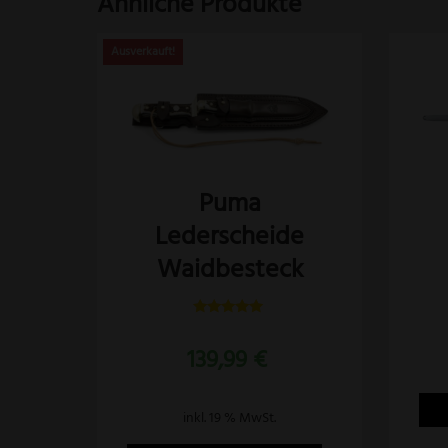
Ähnliche Produkte
Puma
Lederscheide
Waidbesteck
Bewertet
mit
139,99
€
5.00
von 5
inkl. 19 % MwSt.