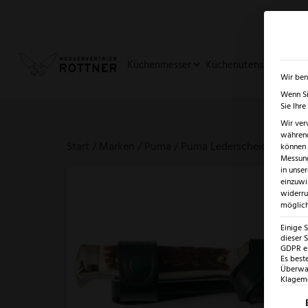
✓
SUMMER SALE: BIS ZU -5
Küchenmesser
Küchenutensilien
Ja
Wir ben
Wenn Si
Sie Ihr
Wir ver
während
Start
/
Marken
/
Puma
/ Puma Lederscheide Jagdnic
können v
Messung
in unse
einzuwi
widerru
möglich
Einige 
dieser S
GDPR ei
Es best
Überwac
Klagemö
Es fo