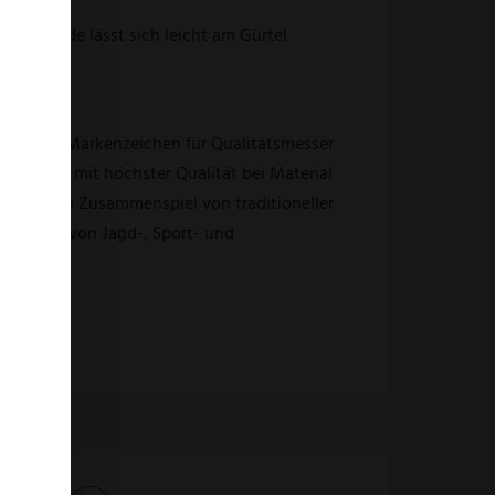
derscheide lässt sich leicht am Gürtel
en.
schütztes Markenzeichen für Qualitätsmesser
 Jahren mit höchster Qualität bei Material
 durch das Zusammenspiel von traditioneller
rtigung von Jagd-, Sport- und
w-How.