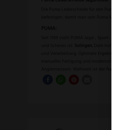
Die Puma Lederscheide für den
Puma Jagdni
befestigen, damit man sein Puma Messer im
PUMA:
Seit 1769 stellt PUMA Jagd-, Sport- und Fre
und Scheren ist:
Solingen.
Dem hohen Anspruc
und Verarbeitung. Optimale Ergebnisse erzie
manueller Fertigung und modernstem techni
Anglermessern. Weltweit ist der Name PUM