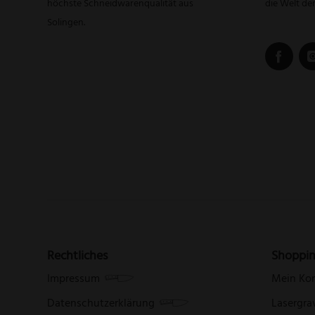
höchste Schneidwarenqualität aus
die Welt de
Solingen.
Rechtliches
Shoppi
Impressum
Mein Ko
Datenschutzerklärung
Lasergra