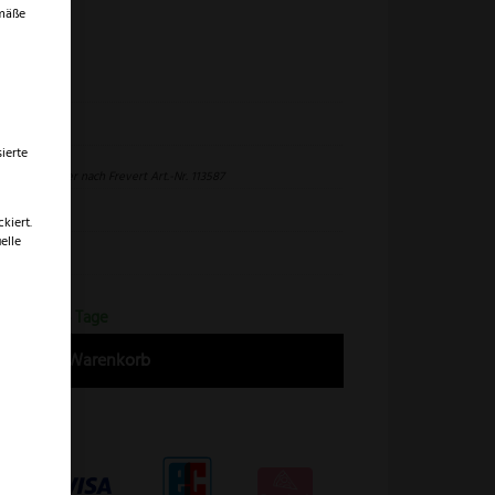
emäße
uma
ierte
uma Jagdnicker nach Frevert Art.-Nr. 113587
attelleder
kiert.
elle
93587
erfrist 2-4 Tage
In den Warenkorb