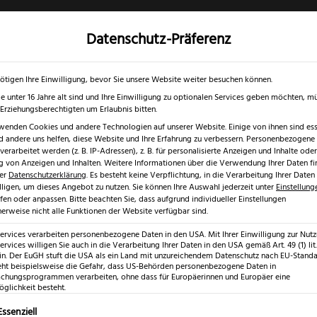
Datenschutz-Präferenz
✓
✓
0 % RABATT ☀️
Nur bis 17.08.2026
Gratis Schärfgutschein zu jedem Mess
gd- & Outdoormesser
Rasur & Nagelpflege
Scheren
Geschenk
ötigen Ihre Einwilligung, bevor Sie unsere Website weiter besuchen können.
e unter 16 Jahre alt sind und Ihre Einwilligung zu optionalen Services geben möchten, m
e Erziehungsberechtigten um Erlaubnis bitten.
wenden Cookies und andere Technologien auf unserer Website. Einige von ihnen sind esse
 andere uns helfen, diese Website und Ihre Erfahrung zu verbessern.
Personenbezogene
ker nach Frevert
erarbeitet werden (z. B. IP-Adressen), z. B. für personalisierte Anzeigen und Inhalte oder
 von Anzeigen und Inhalten.
Weitere Informationen über die Verwendung Ihrer Daten fi
rer
Datenschutzerklärung
.
Es besteht keine Verpflichtung, in die Verarbeitung Ihrer Daten
lligen, um dieses Angebot zu nutzen.
Sie können Ihre Auswahl jederzeit unter
Einstellung
fen oder anpassen.
Bitte beachten Sie, dass aufgrund individueller Einstellungen
erweise nicht alle Funktionen der Website verfügbar sind.
Puma Lede
Services verarbeiten personenbezogene Daten in den USA. Mit Ihrer Einwilligung zur Nut
ervices willigen Sie auch in die Verarbeitung Ihrer Daten in den USA gemäß Art. 49 (1) lit.
Jagdnicker 
n. Der EuGH stuft die USA als ein Land mit unzureichendem Datenschutz nach EU-Standar
eht beispielsweise die Gefahr, dass US-Behörden personenbezogene Daten in
hungsprogrammen verarbeiten, ohne dass für Europäerinnen und Europäer eine
glichkeit besteht.
(
8
Kundenr
lgt eine Liste der Service-Gruppen, für die eine Einwilligung erte
Essenziell
Bewertet mit
8