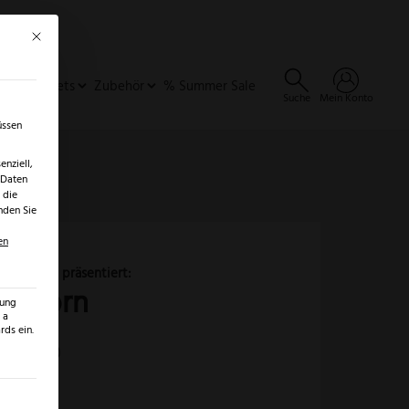
Mit diesem Button wird der Dialog geschlossen. Seine Funktionalität ist identisch 
×
✓
er
SALE ENTDECKEN →
ideen & Sets
Zubehör
% Summer Sale
Suche
Mein Konto
üssen
nziell,
 Daten
 die
nden Sie
en
Puma
IP
onghorn
zung
Longhorn
 a
ds ein.
Menge
ezension)
ilt werden kann. Die erste Service-Gruppe ist essenziell und kann