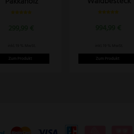
Waidbesteck
Pakkaholz
Bewertet
Bewertet
mit
mit
994,99
€
299,99
€
5.00
5.00
von 5
von 5
inkl. 19 % MwSt.
inkl. 19 % MwSt.
Zum Produkt
Zum Produkt