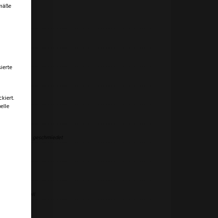
emäße
uma IP
uma IP
ierte
4,5 cm
kiert.
7,5 cm
elle
60 g
40C rostfrei – geschmiedet
 mm
eidseitig
7 – 59 Rockwell
eusilber