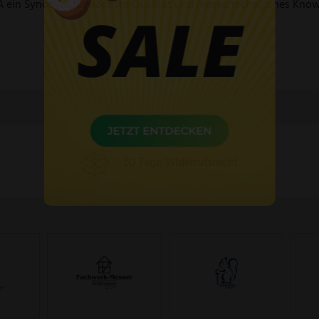
A ein Synonym für höchste Qualität und messertechnisches Kno
60 Tage Widerrufsrecht