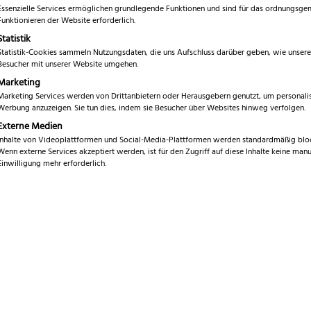
auf
Essenzielle Services ermöglichen grundlegende Funktionen und sind für das ordnungsg
Kundenbewe
Funktionieren der Website erforderlich.
inkl. 19 % MwSt.
rtung
Statistik
Statistik-Cookies sammeln Nutzungsdaten, die uns Aufschluss darüber geben, wie unsere
Marke
P
Besucher mit unserer Website umgehen.
Marketing
Serie
P
Marketing Services werden von Drittanbietern oder Herausgebern genutzt, um personalis
Werbung anzuzeigen. Sie tun dies, indem sie Besucher über Websites hinweg verfolgen.
Klingenlänge
2
Externe Medien
Gesamtlänge
Inhalte von Videoplattformen und Social-Media-Plattformen werden standardmäßig bloc
3
Wenn externe Services akzeptiert werden, ist für den Zugriff auf diese Inhalte keine manu
Einwilligung mehr erforderlich.
Gewicht
5
Klingenmaterial
4
Klingenstärke
5
Schliff
B
Klingenhärte
5
Backen
N