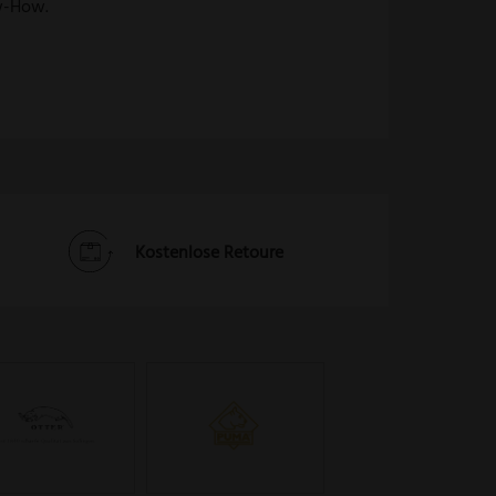
w-How.
Kostenlose Retoure