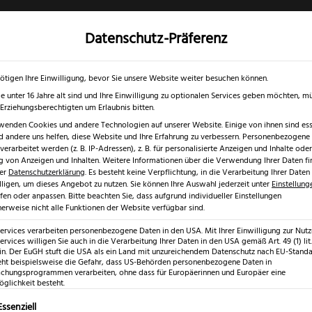
Datenschutz-Präferenz
✓
✓
0 % RABATT ☀️
Nur bis 17.08.2026
Gratis Schärfgutschein zu jedem Mess
gd- & Outdoormesser
Rasur & Nagelpflege
Scheren
Geschenk
ötigen Ihre Einwilligung, bevor Sie unsere Website weiter besuchen können.
e unter 16 Jahre alt sind und Ihre Einwilligung zu optionalen Services geben möchten, m
e Erziehungsberechtigten um Erlaubnis bitten.
wenden Cookies und andere Technologien auf unserer Website. Einige von ihnen sind esse
 andere uns helfen, diese Website und Ihre Erfahrung zu verbessern.
Personenbezogene
erarbeitet werden (z. B. IP-Adressen), z. B. für personalisierte Anzeigen und Inhalte oder
 von Anzeigen und Inhalten.
Weitere Informationen über die Verwendung Ihrer Daten fi
rer
Datenschutzerklärung
.
Es besteht keine Verpflichtung, in die Verarbeitung Ihrer Daten
lligen, um dieses Angebot zu nutzen.
Sie können Ihre Auswahl jederzeit unter
Einstellung
fen oder anpassen.
Bitte beachten Sie, dass aufgrund individueller Einstellungen
erweise nicht alle Funktionen der Website verfügbar sind.
Puma IP L
Services verarbeiten personenbezogene Daten in den USA. Mit Ihrer Einwilligung zur Nut
ervices willigen Sie auch in die Verarbeitung Ihrer Daten in den USA gemäß Art. 49 (1) lit.
n. Der EuGH stuft die USA als ein Land mit unzureichendem Datenschutz nach EU-Standar
eht beispielsweise die Gefahr, dass US-Behörden personenbezogene Daten in
(
1
Kundenr
hungsprogrammen verarbeiten, ohne dass für Europäerinnen und Europäer eine
glichkeit besteht.
Bewertet mit
1
5.00
von 5,
€
324,99
lgt eine Liste der Service-Gruppen, für die eine Einwilligung erte
Essenziell
basierend