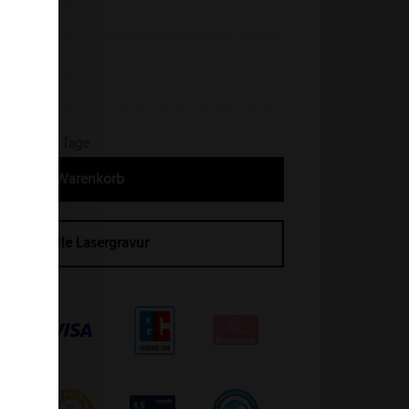
irschhorn
atelleder
10676
erfrist 2-4 Tage
In den Warenkorb
Individuelle Lasergravur