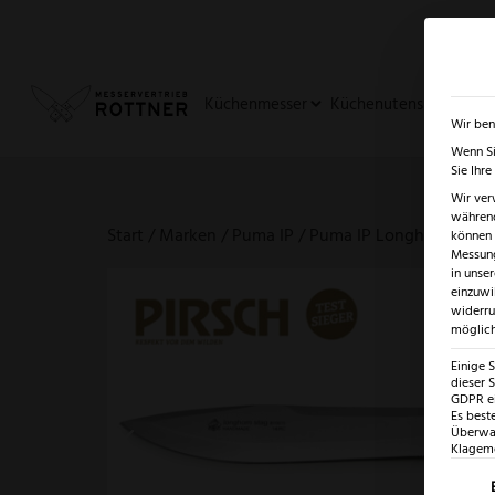
✓
SUMMER SALE: BIS ZU -5
Küchenmesser
Küchenutensilien
Ja
Wir ben
Wenn Si
Sie Ihr
Wir ver
während
Start
/
Marken
/
Puma IP
/ Puma IP Longhorn
können v
Messung
in unse
einzuwi
widerru
möglich
Einige 
dieser S
GDPR ei
Es best
Überwac
Klagemö
Es fo