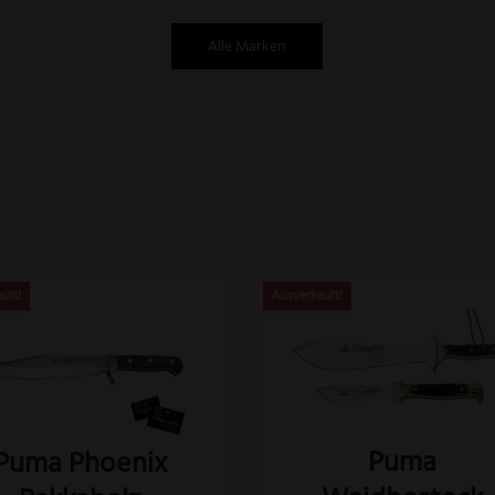
Alle Marken
Puma
Puma Phoenix