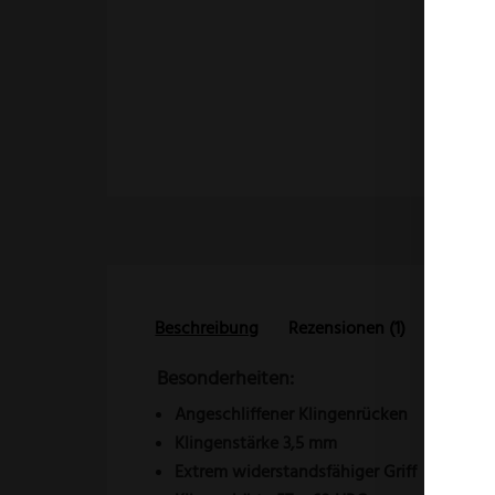
Beschreibung
Rezensionen (1)
Besonderheiten:
Angeschliffener Klingenrücken
Klingenstärke 3,5 mm
Extrem widerstandsfähiger Griff