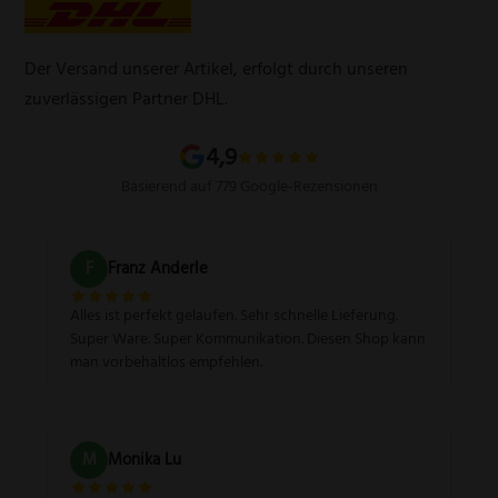
Werbegeschenke
Zahlungsarten
Produktsicherheitsverordnung
Schleifservice
Versandarten
Der Versand unserer Artikel, erfolgt durch unseren
Schärfgutschein einlösen
Wissenswertes über Messer
zuverlässigen Partner DHL.
Sitemap
4,9
Basierend auf 779 Google-Rezensionen
F
Franz Anderle
Alles ist perfekt gelaufen. Sehr schnelle Lieferung.
Super Ware. Super Kommunikation. Diesen Shop kann
man vorbehaltlos empfehlen.
M
Monika Lu