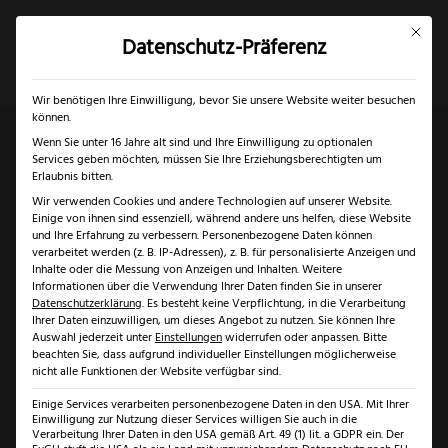
Mit dies
Datenschutz-Präferenz
×
✓
Gratis Schärfgutschein zu jedem Messer
Mein Konto
Suche
Wir benötigen Ihre Einwilligung, bevor Sie unsere Website weiter besuchen
können.
Wenn Sie unter 16 Jahre alt sind und Ihre Einwilligung zu optionalen
Services geben möchten, müssen Sie Ihre Erziehungsberechtigten um
Start
/
Klingenarten
/
Normale Klinge
/ Otter Steiger
Erlaubnis bitten.
Wir verwenden Cookies und andere Technologien auf unserer Website.
Einige von ihnen sind essenziell, während andere uns helfen, diese Website
und Ihre Erfahrung zu verbessern.
Personenbezogene Daten können
verarbeitet werden (z. B. IP-Adressen), z. B. für personalisierte Anzeigen und
Inhalte oder die Messung von Anzeigen und Inhalten.
Weitere
Informationen über die Verwendung Ihrer Daten finden Sie in unserer
Datenschutzerklärung
.
Es besteht keine Verpflichtung, in die Verarbeitung
Ihrer Daten einzuwilligen, um dieses Angebot zu nutzen.
Sie können Ihre
Auswahl jederzeit unter
Einstellungen
widerrufen oder anpassen.
Bitte
beachten Sie, dass aufgrund individueller Einstellungen möglicherweise
nicht alle Funktionen der Website verfügbar sind.
Einige Services verarbeiten personenbezogene Daten in den USA. Mit Ihrer
Einwilligung zur Nutzung dieser Services willigen Sie auch in die
Verarbeitung Ihrer Daten in den USA gemäß Art. 49 (1) lit. a GDPR ein. Der