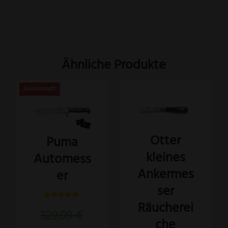
Ähnliche Produkte
Dieses
Produkt
weist
Otter
Puma
mehrere
kleines
Automess
Varianten
auf.
Ankermes
er
Die
ser
Optionen
Räucherei
Bewertet
können
Ursprünglicher
329,99
€
mit
5.00
che
Preis
auf
von 5