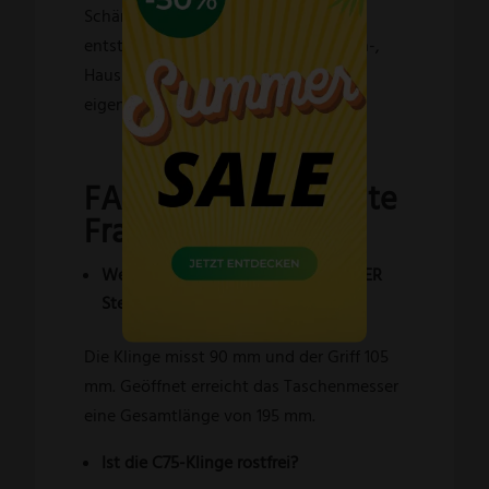
Schärfen erfolgen dabei von Hand. So
entstehen langlebige Freizeit-, Garten-,
Haushalts- und Jagdmesser mit
eigenständigem Charakter.
FAQ – Häufig gestellte
Fragen
Welche Abmessungen hat das OTTER
Steiger?
Die Klinge misst 90 mm und der Griff 105
mm. Geöffnet erreicht das Taschenmesser
eine Gesamtlänge von 195 mm.
Ist die C75-Klinge rostfrei?