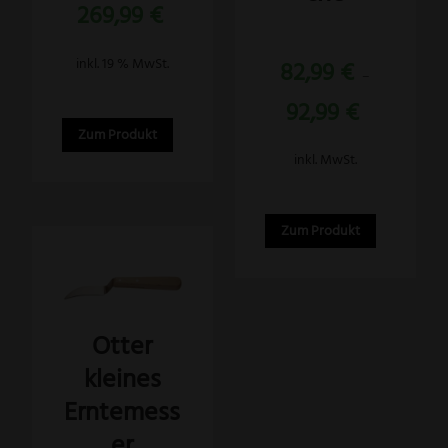
Aktueller
269,99
€
war:
der
Preis
329,99 €
Produktseite
ist:
Bewertet
inkl. 19 % MwSt.
82,99
€
mit
gewählt
269,99 €.
–
5.00
von 5
werden
92,99
€
Zum Produkt
inkl. MwSt.
Zum Produkt
Otter
kleines
Erntemess
er