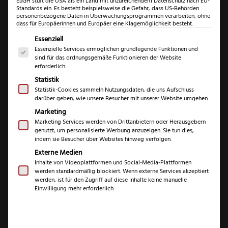
EuGH stuft die USA als ein Land mit unzureichendem Datenschutz nach EU-
Standards ein. Es besteht beispielsweise die Gefahr, dass US-Behörden
personenbezogene Daten in Überwachungsprogrammen verarbeiten, ohne
dass für Europäerinnen und Europäer eine Klagemöglichkeit besteht.
Es folgt eine Liste der Service-Gruppen, für die eine Einwil
Essenziell
Essenzielle Services ermöglichen grundlegende Funktionen und
sind für das ordnungsgemäße Funktionieren der Website
erforderlich.
Statistik
Otter Steiger
Statistik-Cookies sammeln Nutzungsdaten, die uns Aufschluss
darüber geben, wie unsere Besucher mit unserer Website umgehen.
Marketing
(
3
Kundenrezensionen)
Marketing Services werden von Drittanbietern oder Herausgebern
genutzt, um personalisierte Werbung anzuzeigen. Sie tun dies,
Bewertet mit
3
indem sie Besucher über Websites hinweg verfolgen.
5.00
von 5,
Ursprünglicher
Aktueller
€
€
129,99
114,99
basierend
Externe Medien
Preis
Preis
auf
Inhalte von Videoplattformen und Social-Media-Plattformen
Kundenbewe
inkl. 19 % MwSt.
war:
ist:
werden standardmäßig blockiert. Wenn externe Services akzeptiert
rtungen
werden, ist für den Zugriff auf diese Inhalte keine manuelle
129,99 €
114,99 €.
Einwilligung mehr erforderlich.
Marke
Otter
Serie