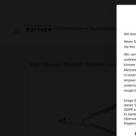
✓
SUMMER SALE: BIS ZU -5
Küchenmesser
Küchenutensilien
Ja
Wir ben
Wenn Si
Sie Ihr
Wir ver
während
Start
/
Marken
/
Niegeloh
/ Niegeloh TopInox Hau
können v
Messung
in unse
einzuwi
widerru
möglich
Einige 
dieser S
GDPR ei
Es best
Überwac
Klagemö
Es fo