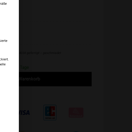
emäße
iegeloh
opInox
ierte
0 cm
delstahl DIN 1.4034 gefertigt – geschmiedet
kiert.
elle
erfrist 2-4 Tage
In den Warenkorb