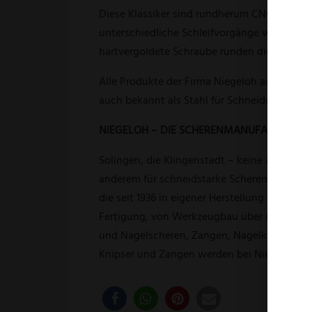
Diese Klassiker sind rundherum CNC geschliff
unterschiedliche Schleifvorgänge werden an 
hartvergoldete Schraube runden die edle Opt
Alle Produkte der Firma Niegeloh aus den 
auch bekannt als Stahl für Schneidegeräte in de
NIEGELOH – DIE SCHERENMANUFAKTUR:
Solingen, die Klingenstadt – keine andere St
anderem für schneidstarke Scheren in einer 
die seit 1936 in eigener Herstellung in Soli
Fertigung, von Werkzeugbau über die Produkt
und Nagelscheren, Zangen, Nagelknipser, Pi
Knipser und Zangen werden bei Niegeloh per