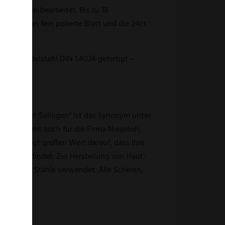
rillianten bearbeitet. Bis zu 18
ahlt, das fein polierte Blatt und die 24ct
igen Edelstahl DIN 1.4034 gefertigt –
bar.
nt. „Made in Solingen“ ist das Synonym unter
lingen steht auch für die Firma Niegeloh,
Niegeloh legt großen Wert darauf, dass Ihre
gen stattfindet. Zur Herstellung von Haut-
 härtbare Stähle verwendet. Alle Scheren,