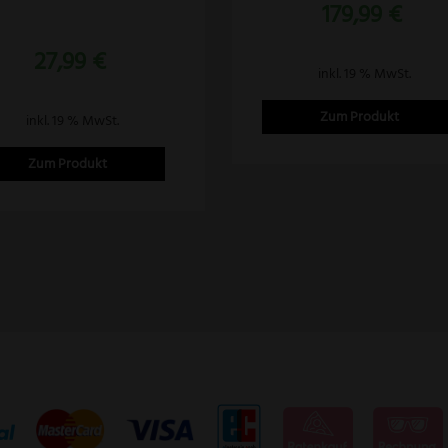
179,99
€
Bewertet
mit
27,99
€
5.00
von 5
inkl. 19 % MwSt.
Zum Produkt
inkl. 19 % MwSt.
Zum Produkt