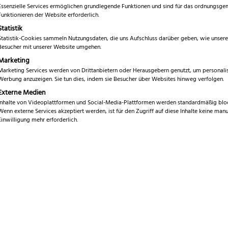
inkl. 19 % MwSt.
Essenzielle Services ermöglichen grundlegende Funktionen und sind für das ordnungsg
Funktionieren der Website erforderlich.
Statistik
Marke
N
Statistik-Cookies sammeln Nutzungsdaten, die uns Aufschluss darüber geben, wie unsere
Besucher mit unserer Website umgehen.
Serie
T
Marketing
Gesamtlänge
Marketing Services werden von Drittanbietern oder Herausgebern genutzt, um personalis
1
Werbung anzuzeigen. Sie tun dies, indem sie Besucher über Websites hinweg verfolgen.
Klingenmaterial
E
Externe Medien
Inhalte von Videoplattformen und Social-Media-Plattformen werden standardmäßig bloc
Wenn externe Services akzeptiert werden, ist für den Zugriff auf diese Inhalte keine manu
Sofort versandfertig, Lief
Einwilligung mehr erforderlich.