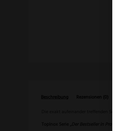
Beschreibung
Rezensionen (0)
Die exakt aufeinander treffenden Schneiden 
TopInox Serie „
Der Bestseller in Profiqualität