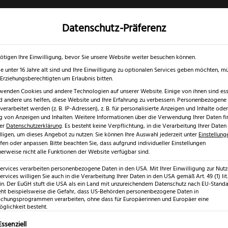
Datenschutz-Präferenz
✓
✓
0 % RABATT ☀️
Nur bis 17.08.2026
Gratis Schärfgutschein zu jedem Mess
gd- & Outdoormesser
Rasur & Nagelpflege
Scheren
Geschenk
ötigen Ihre Einwilligung, bevor Sie unsere Website weiter besuchen können.
e unter 16 Jahre alt sind und Ihre Einwilligung zu optionalen Services geben möchten, m
e Erziehungsberechtigten um Erlaubnis bitten.
wenden Cookies und andere Technologien auf unserer Website. Einige von ihnen sind esse
 andere uns helfen, diese Website und Ihre Erfahrung zu verbessern.
Personenbezogene
tzange
erarbeitet werden (z. B. IP-Adressen), z. B. für personalisierte Anzeigen und Inhalte oder
 von Anzeigen und Inhalten.
Weitere Informationen über die Verwendung Ihrer Daten fi
rer
Datenschutzerklärung
.
Es besteht keine Verpflichtung, in die Verarbeitung Ihrer Daten
lligen, um dieses Angebot zu nutzen.
Sie können Ihre Auswahl jederzeit unter
Einstellung
fen oder anpassen.
Bitte beachten Sie, dass aufgrund individueller Einstellungen
erweise nicht alle Funktionen der Website verfügbar sind.
Niegeloh T
Services verarbeiten personenbezogene Daten in den USA. Mit Ihrer Einwilligung zur Nut
ervices willigen Sie auch in die Verarbeitung Ihrer Daten in den USA gemäß Art. 49 (1) lit.
Hautzange
n. Der EuGH stuft die USA als ein Land mit unzureichendem Datenschutz nach EU-Standar
eht beispielsweise die Gefahr, dass US-Behörden personenbezogene Daten in
hungsprogrammen verarbeiten, ohne dass für Europäerinnen und Europäer eine
€
glichkeit besteht.
49,99
lgt eine Liste der Service-Gruppen, für die eine Einwilligung erte
Essenziell