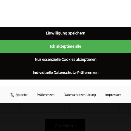
Einwilligung speichern
Ich akzeptiere alle
×
60 Tage Widerrufsrecht
Nur essenzielle Cookies akzeptieren
Individuelle Datenschutz-Präferenzen
Sprache
Präferenzen
Datenschutzerklärung
Impressum
Alle Marken