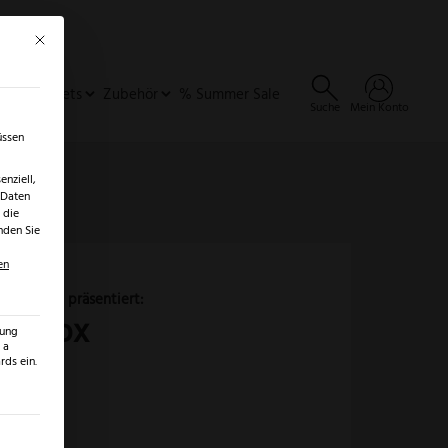
Mit diesem Button wird der Dialog geschlossen. Seine Funktionalität ist identisch 
×
✓
er
SALE ENTDECKEN →
ideen & Sets
Zubehör
% Summer Sale
Suche
Mein Konto
üssen
nziell,
 Daten
 die
nden Sie
en
Niegeloh
TopInox
opInox
zung
Hautzange
 a
ds ein.
Menge
ilt werden kann. Die erste Service-Gruppe ist essenziell und kann