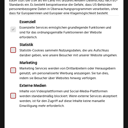
EuGH stuft die USA als ein Land mit unzureichendem Datenschutz nach EU-
Standards ein. Es besteht beispielsweise die Gefahr, dass US-Behörden
personenbezogene Daten in Überwachungsprogrammen verarbeiten, ohne
dass für Europäerinnen und Europäer eine Klagemöglichkeit besteht.
Es folgt eine Liste der Service-Gruppen, für die eine Einwil
Essenziell
Essenzielle Services ermöglichen grundlegende Funktionen und
sind für das ordnungsgemäße Funktionieren der Website
erforderlich.
Statistik
Statistik-Cookies sammeln Nutzungsdaten, die uns Aufschluss
darüber geben, wie unsere Besucher mit unserer Website umgehen.
Niegeloh Etui
Marketing
Imantado Größe M
Marketing Services werden von Drittanbietern oder Herausgebern
genutzt, um personalisierte Werbung anzuzeigen. Sie tun dies,
indem sie Besucher über Websites hinweg verfolgen.
(
1
Kundenrezension)
Externe Medien
Inhalte von Videoplattformen und Social-Media-Plattformen
Bewertet mit
1
werden standardmäßig blockiert. Wenn externe Services akzeptiert
5.00
von 5,
€
74,99
werden, ist für den Zugriff auf diese Inhalte keine manuelle
basierend
Einwilligung mehr erforderlich.
auf
Kundenbewe
inkl. 19 % MwSt.
rtung