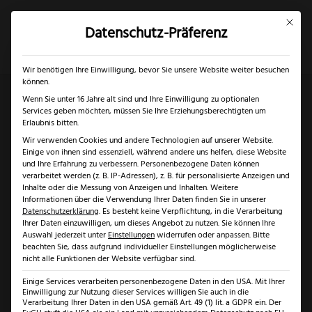
Mit dies
Datenschutz-Präferenz
×
✓
✓
Gratis Schärfgutschein zu jedem Messer
Nur bis 17.08.2026
Mein Konto
Suche
Wir benötigen Ihre Einwilligung, bevor Sie unsere Website weiter besuchen
können.
Wenn Sie unter 16 Jahre alt sind und Ihre Einwilligung zu optionalen
Services geben möchten, müssen Sie Ihre Erziehungsberechtigten um
Start
/
Marken
/
Niegeloh
/ Niegeloh Etui Imantado
Erlaubnis bitten.
Wir verwenden Cookies und andere Technologien auf unserer Website.
Größe M
Einige von ihnen sind essenziell, während andere uns helfen, diese Website
und Ihre Erfahrung zu verbessern.
Personenbezogene Daten können
verarbeitet werden (z. B. IP-Adressen), z. B. für personalisierte Anzeigen und
Inhalte oder die Messung von Anzeigen und Inhalten.
Weitere
Informationen über die Verwendung Ihrer Daten finden Sie in unserer
Datenschutzerklärung
.
Es besteht keine Verpflichtung, in die Verarbeitung
Ihrer Daten einzuwilligen, um dieses Angebot zu nutzen.
Sie können Ihre
Auswahl jederzeit unter
Einstellungen
widerrufen oder anpassen.
Bitte
beachten Sie, dass aufgrund individueller Einstellungen möglicherweise
nicht alle Funktionen der Website verfügbar sind.
Einige Services verarbeiten personenbezogene Daten in den USA. Mit Ihrer
Einwilligung zur Nutzung dieser Services willigen Sie auch in die
Verarbeitung Ihrer Daten in den USA gemäß Art. 49 (1) lit. a GDPR ein. Der