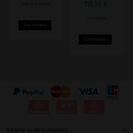
Aktueller
119,99
€
war:
gewählt
inkl. 19 % MwSt.
Preis
159,99 €
werden
ist:
inkl. MwSt.
119,99 €.
Zum Produkt
Zum Produkt
Schärfer als die Konkurrenz