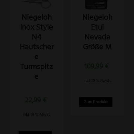
Niegeloh
Niegeloh
Inox Style
Etui
N4
Nevada
Hautscher
Größe M
e
Turmspitz
109,99
€
e
inkl. 19 % MwSt.
Bewertet
22,99
€
mit
5.00
Zum Produkt
von 5
inkl. 19 % MwSt.