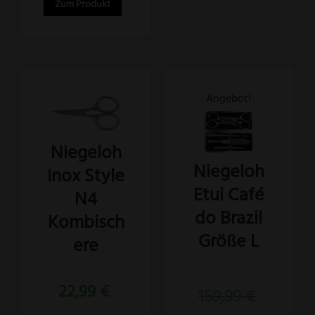
Zum Produkt
Dieses
Angebot!
Produkt
weist
Niegeloh
mehrere
Niegeloh
Inox Style
Varianten
Etui Café
auf.
N4
Die
do Brazil
Kombisch
Optionen
Größe L
ere
können
auf
Bewertet
22,99
€
der
Ursprünglich
159,99
€
mit
5.00
Produktseite
Preis
von 5