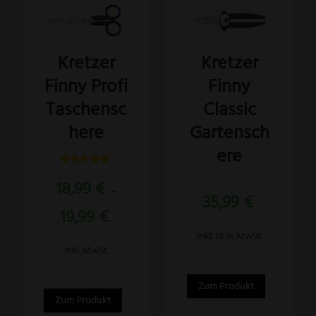
Dieses
Produkt
weist
Kretzer
Kretzer
mehrere
Finny Profi
Finny
Varianten
auf.
Taschensc
Classic
Die
here
Gartensch
Optionen
ere
können
Bewertet
auf
18,99
€
mit
–
5.00
der
35,99
€
von 5
19,99
€
Produktseite
gewählt
inkl. 19 % MwSt.
inkl. MwSt.
werden
Zum Produkt
Zum Produkt