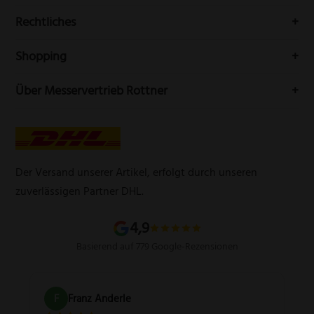
Buchenstr. 3
Rechtliches
42699 Solingen
Impressum
Deutschland
Shopping
Datenschutzerklärung
Telefon:
(0212) 25089021
Mein Konto
Über Messervertrieb Rottner
Widerrufsbelehrung
E-Mail:
info@messervertrieb-rottner.de
Lasergravur
Über uns
AGB
Werbegeschenke
Zahlungsarten
Produktsicherheitsverordnung
Schleifservice
Versandarten
Der Versand unserer Artikel, erfolgt durch unseren
Schärfgutschein einlösen
Wissenswertes über Messer
zuverlässigen Partner DHL.
Sitemap
4,9
Basierend auf 779 Google-Rezensionen
F
Franz Anderle