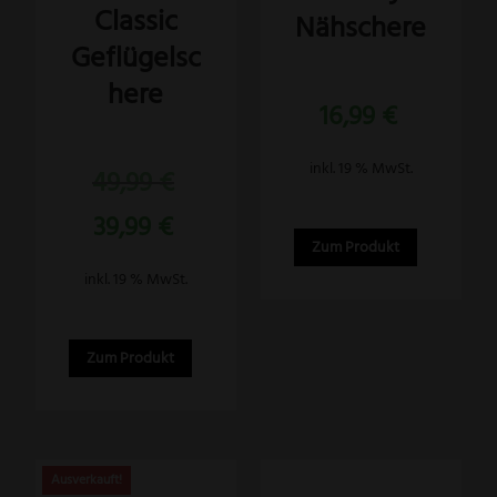
Classic
Nähschere
Geflügelsc
here
Bewertet
16,99
€
mit
5.00
von 5
Bewertet
inkl. 19 % MwSt.
Ursprünglicher
49,99
€
mit
5.00
Preis
von 5
Aktueller
39,99
€
war:
Preis
Zum Produkt
49,99 €
ist:
inkl. 19 % MwSt.
39,99 €.
Zum Produkt