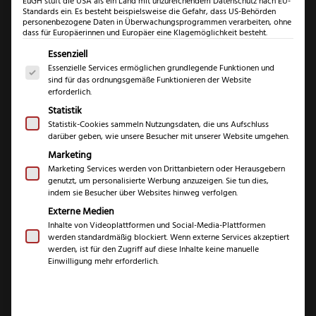
EuGH stuft die USA als ein Land mit unzureichendem Datenschutz nach EU-
Standards ein. Es besteht beispielsweise die Gefahr, dass US-Behörden
personenbezogene Daten in Überwachungsprogrammen verarbeiten, ohne
dass für Europäerinnen und Europäer eine Klagemöglichkeit besteht.
Kretzer
Es folgt eine Liste der Service-Gruppen, für die eine Einwil
Essenziell
Finny
Essenzielle Services ermöglichen grundlegende Funktionen und
Profi
sind für das ordnungsgemäße Funktionieren der Website
erforderlich.
Kretzer Finny Profi
Universals
Statistik
Menge
Universalschere
Statistik-Cookies sammeln Nutzungsdaten, die uns Aufschluss
darüber geben, wie unsere Besucher mit unserer Website umgehen.
Marketing
(
2
Kundenrezensionen)
Marketing Services werden von Drittanbietern oder Herausgebern
genutzt, um personalisierte Werbung anzuzeigen. Sie tun dies,
Bewertet mit
2
5.00
von 5,
indem sie Besucher über Websites hinweg verfolgen.
€
27,99
basierend
Externe Medien
auf
Inhalte von Videoplattformen und Social-Media-Plattformen
Kundenbewe
inkl. 19 % MwSt.
werden standardmäßig blockiert. Wenn externe Services akzeptiert
rtungen
werden, ist für den Zugriff auf diese Inhalte keine manuelle
Einwilligung mehr erforderlich.
Marke
Kretzer Scheren
Serie
Finny Profi