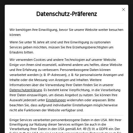
Mit dies
Datenschutz-Präferenz
×
✓
✓
Gratis Schärfgutschein zu jedem Messer
Nur bis 17.08.2026
Mein Konto
Suche
Wir benötigen Ihre Einwilligung, bevor Sie unsere Website weiter besuchen
können.
Wenn Sie unter 16 Jahre alt sind und Ihre Einwilligung zu optionalen
Services geben möchten, müssen Sie Ihre Erziehungsberechtigten um
Start
/
Marken
/
Kretzer Scheren
/ Kretzer Finny Profi
Erlaubnis bitten.
Wir verwenden Cookies und andere Technologien auf unserer Website.
Universalschere
Einige von ihnen sind essenziell, während andere uns helfen, diese Website
und Ihre Erfahrung zu verbessern.
Personenbezogene Daten können
verarbeitet werden (z. B. IP-Adressen), z. B. für personalisierte Anzeigen und
Inhalte oder die Messung von Anzeigen und Inhalten.
Weitere
Informationen über die Verwendung Ihrer Daten finden Sie in unserer
Datenschutzerklärung
.
Es besteht keine Verpflichtung, in die Verarbeitung
Ihrer Daten einzuwilligen, um dieses Angebot zu nutzen.
Sie können Ihre
Auswahl jederzeit unter
Einstellungen
widerrufen oder anpassen.
Bitte
beachten Sie, dass aufgrund individueller Einstellungen möglicherweise
nicht alle Funktionen der Website verfügbar sind.
Einige Services verarbeiten personenbezogene Daten in den USA. Mit Ihrer
Einwilligung zur Nutzung dieser Services willigen Sie auch in die
Verarbeitung Ihrer Daten in den USA gemäß Art. 49 (1) lit. a GDPR ein. Der