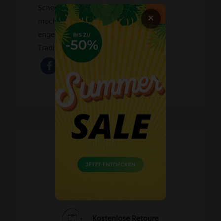
Scherenhersteller der Welt erfahren
×
möchten, fragen Sie uns wir stehen in
engem Verhältnis mit dieser Solinger
Traditionsfirma.
Schnelle Lieferzeiten
60 Tage Widerrufsrecht
Kostenlose Retoure